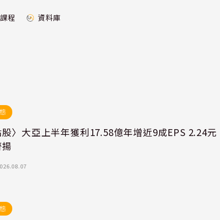
課程
資料庫
態
股〉大亞上半年獲利17.58億年增近9成EPS 2.24元
齊揚
026.08.07
態