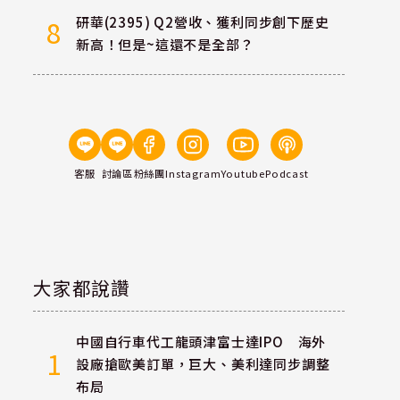
研華(2395) Q2營收、獲利同步創下歷史
8
新高！但是~這還不是全部？
客服
討論區
粉絲團
Instagram
Youtube
Podcast
事
大家都說讚
中國自行車代工龍頭津富士達IPO 海外
1
設廠搶歐美訂單，巨大、美利達同步調整
布局