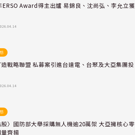
6年ERSO Award得主出爐 易錦良、沈尚弘、李允立獲
026.04.14
態
打造戰略聯盟 私募案引進台達電、台聚及大亞集團投
026.04.14
態
點股〉國防部大舉採購無人機逾20萬架 大亞擁核心零
價量齊揚