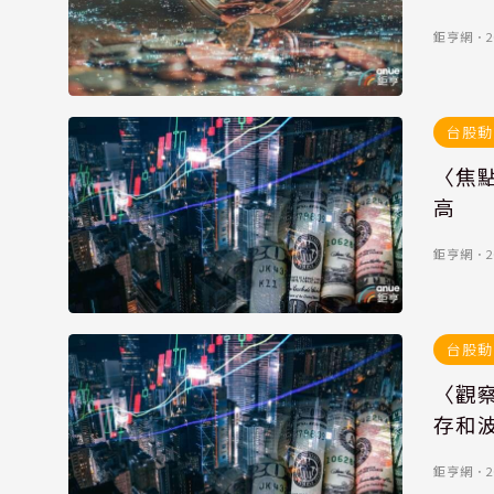
鉅亨網
．
2
台股動
〈焦
高
鉅亨網
．
2
台股動
〈觀
存和
鉅亨網
．
2