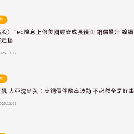
態
股〉Fed降息上修美國經濟成長預測 銅價攀升 線纜
齊走揚
025.12.12
態
狂飆 大亞沈尚弘：高銅價伴隨高波動 不必然全是好
025.12.05