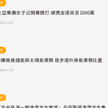
態
5大亞集團女子公開賽開打 總獎金提高至1000萬
025.12.05
態
持續推進儲能與太陽能業務 逐步提升綠能業務比重
025.11.24
態
「志光能源一期漁電共生案場」全區取得漁電共生集