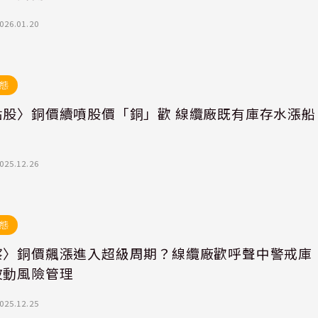
026.01.20
態
點股〉銅價續噴股價「銅」歡 線纜廠既有庫存水漲船
025.12.26
態
察〉銅價飆漲進入超級周期？線纜廠歡呼聲中警戒庫
波動風險管理
025.12.25