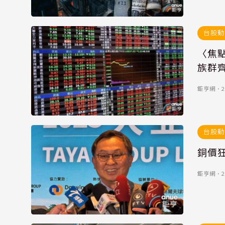
台股動
〈焦點
族群
鉅亨網
．
2
台股動
銅價
鉅亨網
．
2