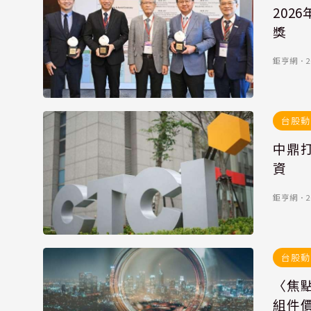
202
獎
鉅亨網
．
2
台股動
中鼎
資
鉅亨網
．
2
台股動
〈焦
組件