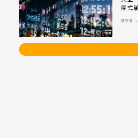
團式
鉅亨網
．
2