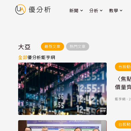
新聞
分析
教學
大亞
最新文章
熱門文章
全部
優分析
鉅亨網
台股動
〈焦點
價量
鉅亨網
．
2
台股動