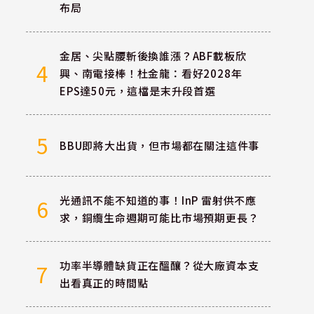
布局
金居、尖點腰斬後換誰漲？ABF載板欣
4
興、南電接棒！杜金龍：看好2028年
EPS達50元，這檔是末升段首選
5
BBU即將大出貨，但市場都在關注這件事
光通訊不能不知道的事！InP 雷射供不應
6
求，銅纜生命週期可能比市場預期更長？
功率半導體缺貨正在醞釀？從大廠資本支
7
出看真正的時間點