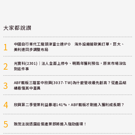
大家都說讚
1
中國自行車代工龍頭津富士達IPO 海外設廠搶歐美訂單，巨大、
美利達同步調整布局
2
光寶科(2301)｜法人全面上修今、明兩年獲利預估，原來市場沒估
到這件事
3
ABF載板三雄當中欣興(3037-TW)為什麼營收最先創高？從產品結
構看懂其中差異
4
欣興第二季營業利益暴增141%，ABF載板才剛進入獲利成長期？
5
致茂法說透露這個產業即將進入強勁循環！