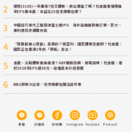
2
穩懋(3105)一年暴漲7倍又腰斬，跌出價值了嗎？杜金龍看懂明後
年EPS基本面：本益比25倍支撐價在哪？
3
中國自行車代工龍頭津富士達IPO 海外設廠搶歐美訂單，巨大、
美利達同步調整布局
4
「買群創身心受創」是真的？南亞科、國巨腰斬怎麼辦？杜金龍：
國巨正在重演2年前「華城」走法！
5
金居、尖點腰斬後換誰漲？ABF載板欣興、南電接棒！杜金龍：看
好2028年EPS達50元，這檔是末升段首選
6
BBU即將大出貨，但市場都在關注這件事
客服
討論區
粉絲團
Instagram
Youtube
Podcast