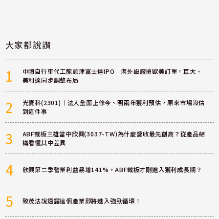
大家都說讚
1
中國自行車代工龍頭津富士達IPO 海外設廠搶歐美訂單，巨大、
美利達同步調整布局
2
光寶科(2301)｜法人全面上修今、明兩年獲利預估，原來市場沒估
到這件事
3
ABF載板三雄當中欣興(3037-TW)為什麼營收最先創高？從產品結
構看懂其中差異
4
欣興第二季營業利益暴增141%，ABF載板才剛進入獲利成長期？
5
致茂法說透露這個產業即將進入強勁循環！