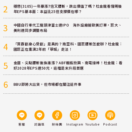
2
穩懋(3105)一年暴漲7倍又腰斬，跌出價值了嗎？杜金龍看懂明後
年EPS基本面：本益比25倍支撐價在哪？
3
中國自行車代工龍頭津富士達IPO 海外設廠搶歐美訂單，巨大、
美利達同步調整布局
4
「買群創身心受創」是真的？南亞科、國巨腰斬怎麼辦？杜金龍：
國巨正在重演2年前「華城」走法！
5
金居、尖點腰斬後換誰漲？ABF載板欣興、南電接棒！杜金龍：看
好2028年EPS達50元，這檔是末升段首選
6
BBU即將大出貨，但市場都在關注這件事
客服
討論區
粉絲團
Instagram
Youtube
Podcast