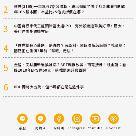
2
穩懋(3105)一年暴漲7倍又腰斬，跌出價值了嗎？杜金龍看懂明後
年EPS基本面：本益比25倍支撐價在哪？
3
中國自行車代工龍頭津富士達IPO 海外設廠搶歐美訂單，巨大、
美利達同步調整布局
4
「買群創身心受創」是真的？南亞科、國巨腰斬怎麼辦？杜金龍：
國巨正在重演2年前「華城」走法！
5
金居、尖點腰斬後換誰漲？ABF載板欣興、南電接棒！杜金龍：看
好2028年EPS達50元，這檔是末升段首選
6
BBU即將大出貨，但市場都在關注這件事
客服
討論區
粉絲團
Instagram
Youtube
Podcast