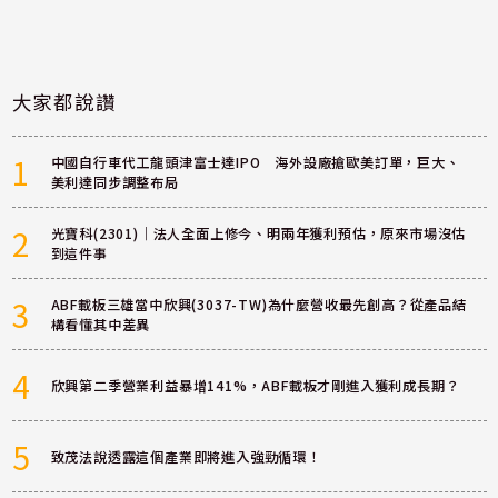
大家都說讚
1
中國自行車代工龍頭津富士達IPO 海外設廠搶歐美訂單，巨大、
美利達同步調整布局
2
光寶科(2301)｜法人全面上修今、明兩年獲利預估，原來市場沒估
到這件事
3
ABF載板三雄當中欣興(3037-TW)為什麼營收最先創高？從產品結
構看懂其中差異
4
欣興第二季營業利益暴增141%，ABF載板才剛進入獲利成長期？
5
致茂法說透露這個產業即將進入強勁循環！