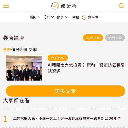
新聞
分析
教學
課程
資料庫
券商論壇
最新文章
熱門文章
全部
優分析
鉅亨網
台股動態
AI範圍太大怎投資？ 康和：緊扣這四種稀
缺資源
更多文章
大家都在看
1
工業電腦大廠、小廠一起上！這一波有沒有機會一路看到2030年？