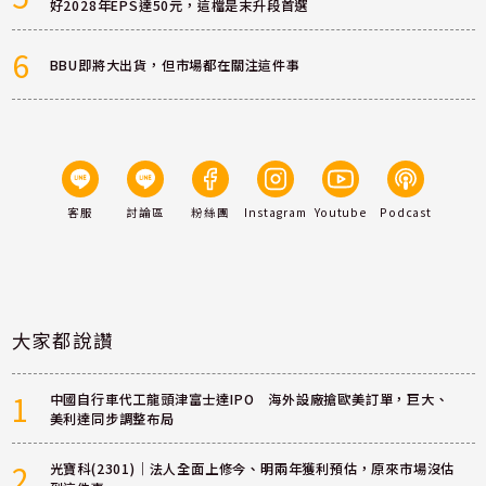
好2028年EPS達50元，這檔是末升段首選
6
BBU即將大出貨，但市場都在關注這件事
客服
討論區
粉絲團
Instagram
Youtube
Podcast
大家都說讚
1
中國自行車代工龍頭津富士達IPO 海外設廠搶歐美訂單，巨大、
美利達同步調整布局
2
光寶科(2301)｜法人全面上修今、明兩年獲利預估，原來市場沒估