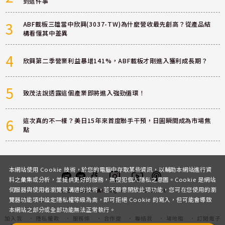
到這件事
3
ABF載板三雄當中欣興(3037-TW)為什麼營收最先創高？從產品結
構看懂其中差異
4
欣興第二季營業利益暴增141%，ABF載板才剛進入獲利成長期？
5
致茂法說透露這個產業即將進入強勁循環！
6
這次真的不一樣？美日15年來首度聯手干預，日圓瞬間成為市場焦
點
本網站使用 Cookie 技術，於您的電腦中存取某些資訊，以輔助本網站進行資
料之彙集或分析，並提供更好的服務，無侵犯個人隱私之意圖。Cookie 是網站
伺服器與使用者瀏覽器溝通的技術，若不願意開放此項功能，您可在您使用的瀏
客服
討論區
粉絲團
Instagram
Youtube
Podcast
覽器功能項中設定隱私權等級為高，即可拒絕 Cookie 的寫入，但可能會導致
本網站之部分或全部功能無法正常執行。
加入我
隱私權政
服務條
合作提
聯絡我
場地租
訂閱電子