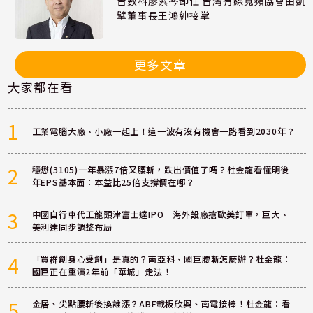
台數科廖紫岑卸任 台灣有線寬頻協會由凱
擘董事長王鴻紳接掌
更多文章
大家都在看
1
工業電腦大廠、小廠一起上！這一波有沒有機會一路看到2030年？
2
穩懋(3105)一年暴漲7倍又腰斬，跌出價值了嗎？杜金龍看懂明後
年EPS基本面：本益比25倍支撐價在哪？
3
中國自行車代工龍頭津富士達IPO 海外設廠搶歐美訂單，巨大、
美利達同步調整布局
4
「買群創身心受創」是真的？南亞科、國巨腰斬怎麼辦？杜金龍：
國巨正在重演2年前「華城」走法！
5
金居、尖點腰斬後換誰漲？ABF載板欣興、南電接棒！杜金龍：看