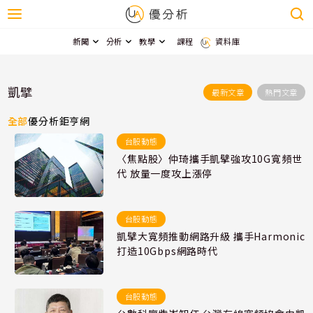
新聞
分析
教學
課程
資料庫
凱擘
最新文章
熱門文章
全部
優分析
鉅亨網
台股動態
〈焦點股〉仲琦攜手凱擘強攻10G寬頻世
代 放量一度攻上漲停
台股動態
凱擘大寬頻推動網路升級 攜手Harmonic
打造10Gbps網路時代
台股動態