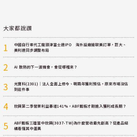
大家都說讚
1
中國自行車代工龍頭津富士達IPO 海外設廠搶歐美訂單，巨大、
美利達同步調整布局
2
AI 散熱的下一波機會，會從哪裡來？
3
光寶科(2301)｜法人全面上修今、明兩年獲利預估，原來市場沒估
到這件事
4
欣興第二季營業利益暴增141%，ABF載板才剛進入獲利成長期？
5
ABF載板三雄當中欣興(3037-TW)為什麼營收最先創高？從產品結
構看懂其中差異