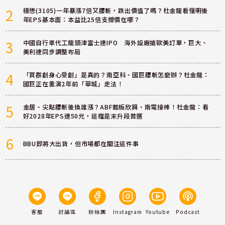
2
穩懋(3105)一年暴漲7倍又腰斬，跌出價值了嗎？杜金龍看懂明後
年EPS基本面：本益比25倍支撐價在哪？
3
中國自行車代工龍頭津富士達IPO 海外設廠搶歐美訂單，巨大、
美利達同步調整布局
4
「買群創身心受創」是真的？南亞科、國巨腰斬怎麼辦？杜金龍：
國巨正在重演2年前「華城」走法！
5
金居、尖點腰斬後換誰漲？ABF載板欣興、南電接棒！杜金龍：看
好2028年EPS達50元，這檔是末升段首選
6
BBU即將大出貨，但市場都在關注這件事
客服
討論區
粉絲團
Instagram
Youtube
Podcast