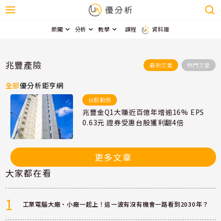
新聞
分析
教學
課程
資料庫
兆豐產險
最新文章
熱門文章
全部
優分析
鉅亨網
台股動態
兆豐金Q1大賺近百億年增逾16% EPS
0.63元 證券受惠台股獲利翻4倍
更多文章
大家都在看
1
工業電腦大廠、小廠一起上！這一波有沒有機會一路看到2030年？