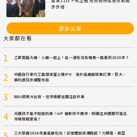
嘉實11月下旬上櫃 搭台股熱度營收動能
步步增
更多文章
大家都在看
1
工業電腦大廠、小廠一起上！這一波有沒有機會一路看到2030年？
2
中國自行車代工龍頭津富士達IPO 海外設廠搶歐美訂單，巨大、
美利達同步調整布局
3
BBU即將大出貨，但市場都在關注這件事
4
光通訊不能不知道的事！InP 雷射供不應求，銅纜生命週期可能比
市場預期更長？
5
三大原廠2026年產能被包光！記憶體缺貨潮再起？力積電、南亞