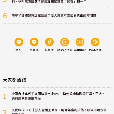
科、華邦電怎麼選？鄭廳宜獨家點名「這檔」抱一年
6
功率半導體缺貨正在醞釀？從大廠資本支出看真正的時間點
客服
討論區
粉絲團
Instagram
Youtube
Podcast
大家都說讚
1
中國自行車代工龍頭津富士達IPO 海外設廠搶歐美訂單，巨大、
美利達同步調整布局
2
光寶科(2301)｜法人全面上修今、明兩年獲利預估，原來市場沒估