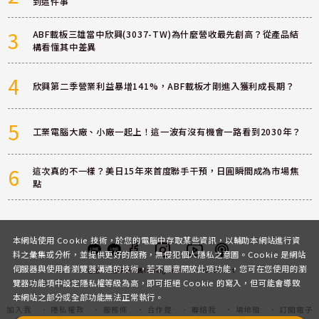
到這件事
3
ABF載板三雄當中欣興(3037-TW)為什麼營收最先創高？從產品結
構看懂其中差異
4
欣興第二季營業利益暴增141%，ABF載板才剛進入獲利成長期？
5
工業電腦大廠、小廠一起上！這一波有沒有機會一路看到2030年？
6
這次真的不一樣？美日15年來首度聯手干預，日圓瞬間成為市場焦
點
本網站使用 Cookie 技術，於您的電腦中存取某些資訊，以輔助本網站進行資
料之彙集或分析，並提供更好的服務，無侵犯個人隱私之意圖。Cookie 是網站
伺服器與使用者瀏覽器溝通的技術，若不願意開放此項功能，您可在您使用的瀏
客服
討論區
粉絲團
Instagram
Youtube
Podcast
覽器功能項中設定隱私權等級為高，即可拒絕 Cookie 的寫入，但可能會導致
本網站之部分或全部功能無法正常執行。
加入我
隱私權政
服務條
合作提
聯絡我
場地租
訂閱電子