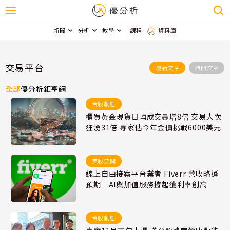
新聞
分析
教學
課程
資料庫
交易平台
最新文章
熱門文章
全部
優分析
鉅亨網
台股動態
櫃買黃金現貨日均成交暴增8倍 交易人次
狂湧31倍 專家估今年金價挑戰6000美元
美股要聞
線上自由接案平台業者 Fiverr 營收略遜
預期 AI與加值服務撐起獲利率創高
台股動態