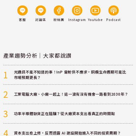
客服
討論區
粉絲團
Instagram
Youtube
Podcast
產業趨勢分析｜大家都說讚
1
光通訊不能不知道的事！InP 雷射供不應求，銅纜生命週期可能比
市場預期更長？
2
工業電腦大廠、小廠一起上！這一波有沒有機會一路看到2030年？
3
功率半導體缺貨正在醞釀？從大廠資本支出看真正的時間點
4
資本支出愈上修，反而透露 AI 建設開始進入不同的投資周期？