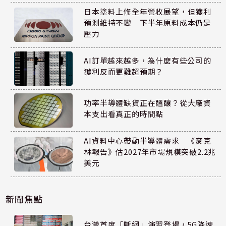
日本塗料上修全年營收展望，但獲利
預測維持不變 下半年原料成本仍是
壓力
AI訂單越來越多，為什麼有些公司的
獲利反而更難超預期？
功率半導體缺貨正在醞釀？從大廠資
本支出看真正的時間點
AI資料中心帶動半導體需求 《麥克
林報告》估2027年市場規模突破2.2兆
美元
新聞焦點
台灣首度「斷網」演習登場，5G降速