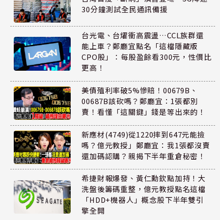
30分鐘測試全民通訊備援
台光電、台燿衝高震盪…CCL族群還
能上車？鄭廳宜點名「這檔隱藏版
CPO股」：每股盈餘看300元，性價比
更高！
美債殖利率破5%慘賠！00679B、
00687B該砍嗎？鄭廳宜：1張都別
賣！看懂「這關鍵」錢是等出來的！
新應材(4749)從1220摔到647元能撿
嗎？億元教授」鄭廳宜：我1張都沒賣
還加碼認購？親揭下半年重倉秘密！
希捷財報爆發、黃仁勳欽點加持！大
洗盤後籌碼重整，億元教授點名這檔
「HDD+機器人」概念股下半年雙引
擎全開