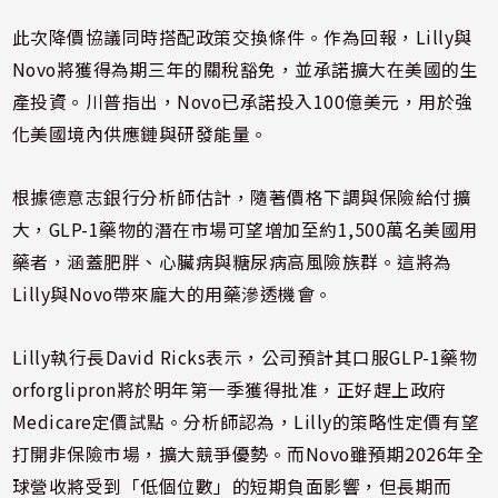
此次降價協議同時搭配政策交換條件。作為回報，Lilly與
Novo將獲得為期三年的關稅豁免，並承諾擴大在美國的生
產投資。川普指出，Novo已承諾投入100億美元，用於強
化美國境內供應鏈與研發能量。
根據德意志銀行分析師估計，隨著價格下調與保險給付擴
大，GLP-1藥物的潛在市場可望增加至約1,500萬名美國用
藥者，涵蓋肥胖、心臟病與糖尿病高風險族群。這將為
Lilly與Novo帶來龐大的用藥滲透機會。
Lilly執行長David Ricks表示，公司預計其口服GLP-1藥物
orforglipron將於明年第一季獲得批准，正好趕上政府
Medicare定價試點。分析師認為，Lilly的策略性定價有望
打開非保險市場，擴大競爭優勢。而Novo雖預期2026年全
球營收將受到「低個位數」的短期負面影響，但長期而