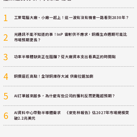
1
工業電腦大廠、小廠一起上！這一波有沒有機會一路看到2030年？
2
光通訊不能不知道的事！InP 雷射供不應求，銅纜生命週期可能比
市場預期更長？
3
功率半導體缺貨正在醞釀？從大廠資本支出看真正的時間點
4
銅價逼近高點！全球銅庫存大減 供需拉鋸加劇
5
AI訂單越來越多，為什麼有些公司的獲利反而更難超預期？
6
AI資料中心帶動半導體需求 《麥克林報告》估2027年市場規模突
破2.2兆美元