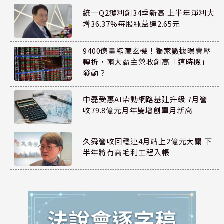
統一Q2獲利創34季新高 上半年淨利大
增36.37%每股純益達2.65元
9400億量縮藏玄機！獨家數據曝賣壓
轉折，兩大霸主營收創高「這時機」
發動？
中磊受惠AI帶動網路基建升級 7月營
收79.8億元月年雙增創單月新高
久舜營收回穩連4月站上2億元大關 下
半年將有高毛利工程入帳