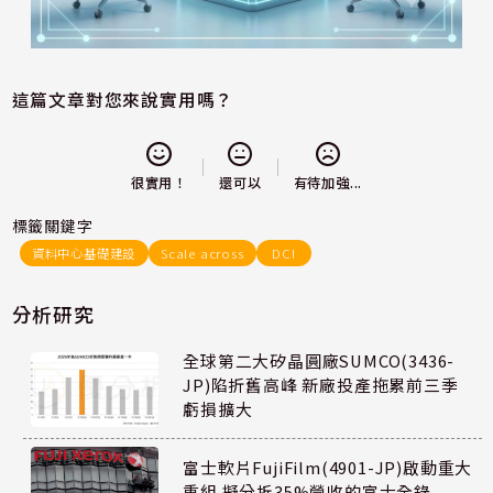
這篇文章對您來說實用嗎？
還可以
很實用！
有待加強...
標籤關鍵字
資料中心基礎建設
Scale across
DCI
分析研究
全球第二大矽晶圓廠SUMCO(3436-
JP)陷折舊高峰 新廠投產拖累前三季
虧損擴大
富士軟片FujiFilm(4901-JP)啟動重大
重組 擬分拆35%營收的富士全錄