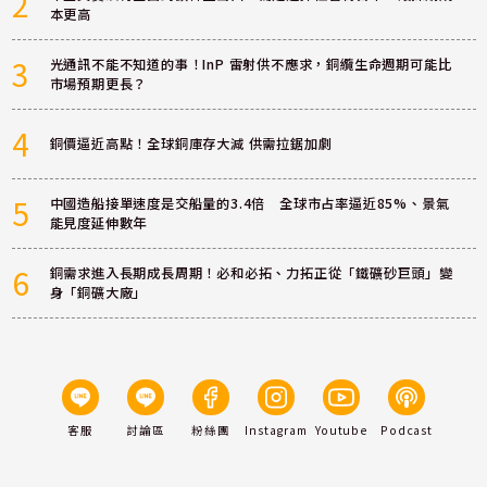
2
本更高
3
光通訊不能不知道的事！InP 雷射供不應求，銅纜生命週期可能比
市場預期更長？
4
銅價逼近高點！全球銅庫存大減 供需拉鋸加劇
5
中國造船接單速度是交船量的3.4倍 全球市占率逼近85%、景氣
能見度延伸數年
6
銅需求進入長期成長周期！必和必拓、力拓正從「鐵礦砂巨頭」變
身「銅礦大廠」
客服
討論區
粉絲團
Instagram
Youtube
Podcast