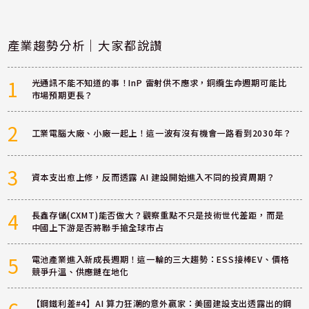
產業趨勢分析｜大家都說讚
1
光通訊不能不知道的事！InP 雷射供不應求，銅纜生命週期可能比
市場預期更長？
2
工業電腦大廠、小廠一起上！這一波有沒有機會一路看到2030年？
3
資本支出愈上修，反而透露 AI 建設開始進入不同的投資周期？
4
長鑫存儲(CXMT)能否做大？觀察重點不只是技術世代差距，而是
中國上下游是否將聯手搶全球市占
5
電池產業進入新成長週期！這一輪的三大趨勢：ESS接棒EV、價格
競爭升溫、供應鏈在地化
【鋼鐵利差#4】AI 算力狂潮的意外贏家：美國建設支出透露出的鋼