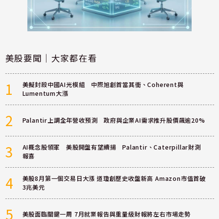
美股要聞｜大家都在看
1
美擬封殺中國AI光模組 中際旭創首當其衝、Coherent與
Lumentum大漲
2
Palantir上調全年營收預測 政府與企業AI需求推升股價飆逾20%
3
AI概念股領軍 美股開盤有望續揚 Palantir、Caterpillar財測
報喜
4
美股8月第一個交易日大漲 道瓊創歷史收盤新高 Amazon市值首破
3兆美元
5
美股面臨關鍵一周 7月就業報告與重量級財報將左右市場走勢