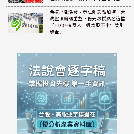
希捷財報爆發、黃仁勳欽點加持！大
洗盤後籌碼重整，億元教授點名這檔
「HDD+機器人」概念股下半年雙引
擎全開