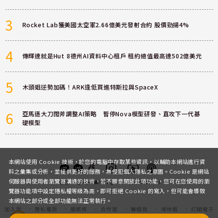
3
Rocket Lab獲美國太空軍2.66億美元發射合約 股價勁揚4%
4
傳輝達就是Hut 8德州AI資料中心租戶 租約總值最高達502億美元
5
木頭姐逆勢加碼！ARK逢低買進特斯拉與SpaceX
6
亞馬遜大刀闊斧調整AI策略 暫停Nova模型研發、直攻下一代基
礎模型
本網站使用 Cookie 技術，於您的電腦中存取某些資訊，以輔助本網站進行資
料之彙集或分析，並提供更好的服務，無侵犯個人隱私之意圖。Cookie 是網站
伺服器與使用者瀏覽器溝通的技術，若不願意開放此項功能，您可在您使用的瀏
客服
討論區
粉絲團
Instagram
Youtube
Podcast
覽器功能項中設定隱私權等級為高，即可拒絕 Cookie 的寫入，但可能會導致
本網站之部分或全部功能無法正常執行。
加入我
隱私權政
服務條
合作提
聯絡我
場地租
訂閱電子
們
策
款
案
們
借
報