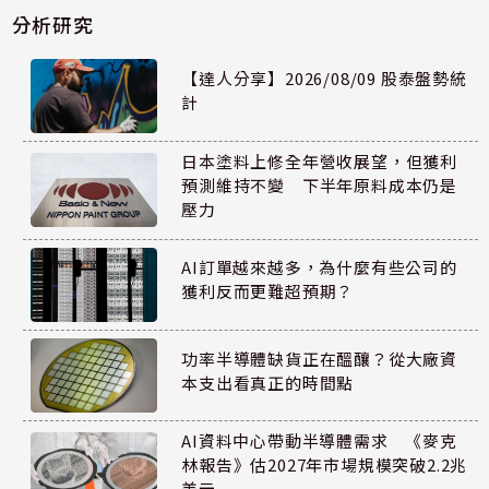
分析研究
【達人分享】2026/08/09 股泰盤勢統
計
日本塗料上修全年營收展望，但獲利
預測維持不變 下半年原料成本仍是
壓力
AI訂單越來越多，為什麼有些公司的
獲利反而更難超預期？
功率半導體缺貨正在醞釀？從大廠資
本支出看真正的時間點
AI資料中心帶動半導體需求 《麥克
林報告》估2027年市場規模突破2.2兆
美元