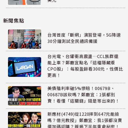
新聞焦點
台灣首度「斷網」演習登場，5G降速
30分鐘測試全民通訊備援
台光電、台燿衝高震盪…CCL族群還
能上車？鄭廳宜點名「這檔隱藏版
CPO股」：每股盈餘看300元，性價比
更高！
美債殖利率破5%慘賠！00679B、
00687B該砍嗎？鄭廳宜：1張都別
賣！看懂「這關鍵」錢是等出來的！
新應材(4749)從1220摔到647元能撿
嗎？億元教授」鄭廳宜：我1張都沒賣
還加碼認購？親揭下半年重倉秘密！