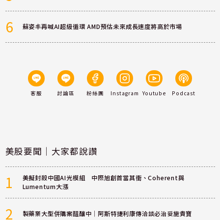
6
蘇姿丰再喊AI超級循環 AMD預估未來成長速度將高於市場
客服
討論區
粉絲團
Instagram
Youtube
Podcast
美股要聞｜大家都說讚
1
美擬封殺中國AI光模組 中際旭創首當其衝、Coherent與
Lumentum大漲
2
製藥業大型併購案醞釀中｜阿斯特捷利康傳洽談必治妥施貴寶