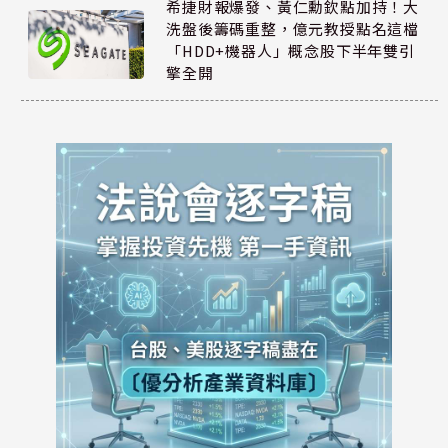
希捷財報爆發、黃仁勳欽點加持！大
洗盤後籌碼重整，億元教授點名這檔
「HDD+機器人」概念股下半年雙引
擎全開