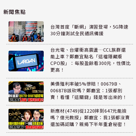
新聞焦點
台灣首度「斷網」演習登場，5G降速
30分鐘測試全民通訊備援
台光電、台燿衝高震盪…CCL族群還
能上車？鄭廳宜點名「這檔隱藏版
CPO股」：每股盈餘看300元，性價比
更高！
美債殖利率破5%慘賠！00679B、
00687B該砍嗎？鄭廳宜：1張都別
賣！看懂「這關鍵」錢是等出來的！
新應材(4749)從1220摔到647元能撿
嗎？億元教授」鄭廳宜：我1張都沒賣
還加碼認購？親揭下半年重倉秘密！