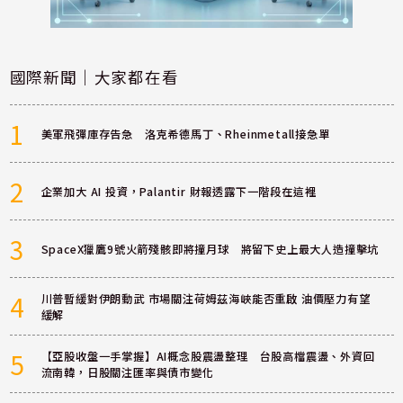
國際新聞｜大家都在看
1
美軍飛彈庫存告急 洛克希德馬丁、Rheinmetall接急單
2
企業加大 AI 投資，Palantir 財報透露下一階段在這裡
3
SpaceX獵鷹9號火箭殘骸即將撞月球 將留下史上最大人造撞擊坑
4
川普暫緩對伊朗動武 市場關注荷姆茲海峽能否重啟 油價壓力有望
緩解
5
【亞股收盤一手掌握】AI概念股震盪整理 台股高檔震盪、外資回
流南韓，日股關注匯率與債市變化