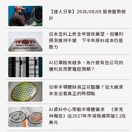
【達人分享】2026/08/09 股泰盤勢統
計
日本塗料上修全年營收展望，但獲利
預測維持不變 下半年原料成本仍是
壓力
AI訂單越來越多，為什麼有些公司的
獲利反而更難超預期？
功率半導體缺貨正在醞釀？從大廠資
本支出看真正的時間點
AI資料中心帶動半導體需求 《麥克
林報告》估2027年市場規模突破2.2兆
美元