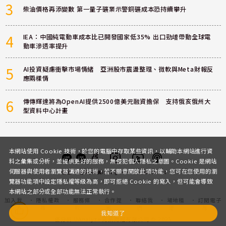
3
柴油價格再添變數 第一量子礦業示警銅礦成本恐持續攀升
4
IEA：中國純電動車成本比已開發國家低35% 出口勁增帶動全球電
動車滲透率提升
5
AI投資疑慮衝擊市場情緒 亞洲股市震盪整理、微軟與Meta財報反
應兩樣情
6
傳傳輝達將為OpenAI提供2500億美元融資擔保 支持俄亥俄州大
型資料中心計畫
本網站使用 Cookie 技術，於您的電腦中存取某些資訊，以輔助本網站進行資
料之彙集或分析，並提供更好的服務，無侵犯個人隱私之意圖。Cookie 是網站
伺服器與使用者瀏覽器溝通的技術，若不願意開放此項功能，您可在您使用的瀏
客服
討論區
粉絲團
Instagram
Youtube
Podcast
覽器功能項中設定隱私權等級為高，即可拒絕 Cookie 的寫入，但可能會導致
本網站之部分或全部功能無法正常執行。
加入我
隱私權政
服務條
合作提
聯絡我
場地租
訂閱電子
們
策
款
案
們
借
報
我知道了
優分析 UAnalyze 商拓財經有限公司 © 2025