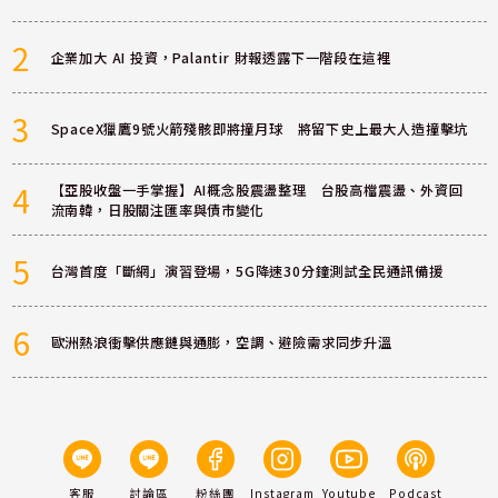
2
企業加大 AI 投資，Palantir 財報透露下一階段在這裡
3
SpaceX獵鷹9號火箭殘骸即將撞月球 將留下史上最大人造撞擊坑
4
【亞股收盤一手掌握】AI概念股震盪整理 台股高檔震盪、外資回
流南韓，日股關注匯率與債市變化
5
台灣首度「斷網」演習登場，5G降速30分鐘測試全民通訊備援
6
歐洲熱浪衝擊供應鏈與通膨，空調、避險需求同步升溫
客服
討論區
粉絲團
Instagram
Youtube
Podcast