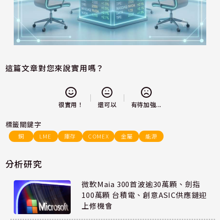
這篇文章對您來說實用嗎？
還可以
很實用！
有待加強...
標籤關鍵字
銅
LME
庫存
COMEX
金屬
能源
分析研究
微軟Maia 300首波逾30萬顆、劍指
100萬顆 台積電、創意ASIC供應鏈迎
上修機會