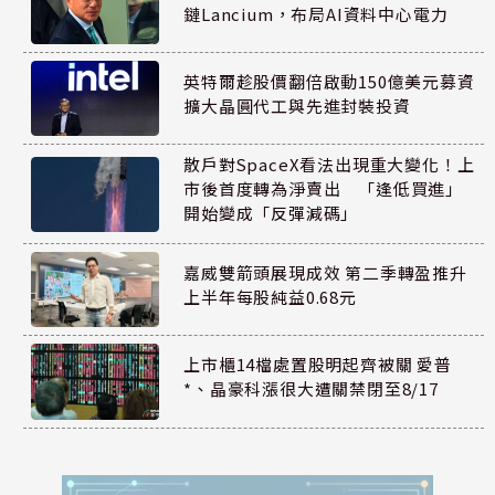
鏈Lancium，布局AI資料中心電力
英特爾趁股價翻倍啟動150億美元募資
擴大晶圓代工與先進封裝投資
散戶對SpaceX看法出現重大變化！上
市後首度轉為淨賣出 「逢低買進」
開始變成「反彈減碼」
嘉威雙箭頭展現成效 第二季轉盈推升
上半年每股純益0.68元
上市櫃14檔處置股明起齊被關 愛普
*、晶豪科漲很大遭關禁閉至8/17