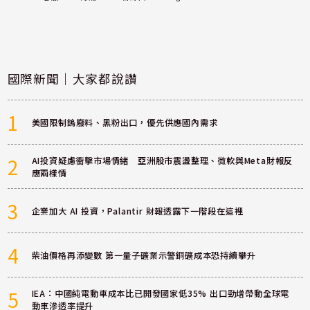
國際新聞｜大家都說讚
1
美國限制鎢廢料、黑粉出口，優先供應國內需求
2
AI投資疑慮衝擊市場情緒 亞洲股市震盪整理、微軟與Meta財報反
應兩樣情
3
企業加大 AI 投資，Palantir 財報透露下一階段在這裡
4
柴油價格再添變數 第一量子礦業示警銅礦成本恐持續攀升
5
IEA：中國純電動車成本比已開發國家低35% 出口勁增帶動全球電
動車滲透率提升