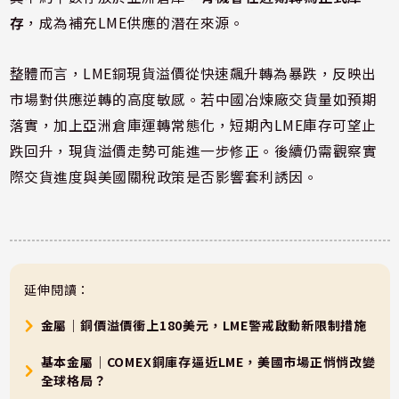
存
，成為補充LME供應的潛在來源。
整體而言，LME銅現貨溢價從快速飆升轉為暴跌，反映出
市場對供應逆轉的高度敏感。若中國冶煉廠交貨量如預期
落實，加上亞洲倉庫運轉常態化，短期內LME庫存可望止
跌回升，現貨溢價走勢可能進一步修正。後續仍需觀察實
際交貨進度與美國關稅政策是否影響套利誘因。
延伸閱讀：
金屬｜銅價溢價衝上180美元，LME警戒啟動新限制措施
基本金屬｜COMEX銅庫存逼近LME，美國市場正悄悄改變
全球格局？