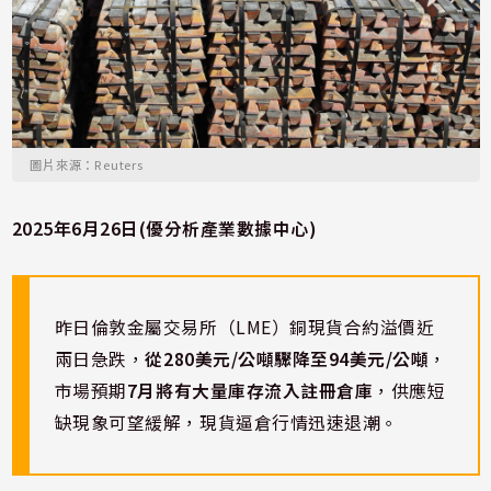
圖片來源：Reuters
2025年6月26日(優分析產業數據中心)
昨日倫敦金屬交易所（LME）銅現貨合約溢價近
兩日急跌，
從280美元/公噸驟降至94美元/公噸
，
市場預期
7月將有大量庫存流入註冊倉庫
，供應短
缺現象可望緩解，現貨逼倉行情迅速退潮。