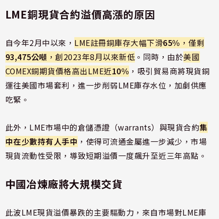
LME銅現貨合約溢價高漲的原因
自今年2月中以來，
LME註冊銅庫存大幅下滑
65%
，僅剩
93,475公噸
，創2023年8月以來新低
。同時，由於
美國
COMEX銅期貨價格高出LME近
10%
，吸引貿易商將現貨銅
運往美國市場套利，進一步削弱LME庫存水位，加劇供應
吃緊。
此外，LME市場中的倉儲憑證（warrants）與現貨合約
集
中在少數持有人手中
，使得可流通金屬進一步減少，市場
現貨流動性受限，導致短期溢價一度飆升至近三年高點。
中國冶煉廠將大規模交貨
此波LME現貨溢價暴跌的主要驅動力，來自市場對LME庫