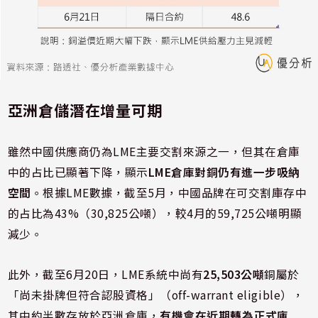
亞洲倉儲潛在增量可期
雖然中國供應商仍為LME主要交割來源之一，但其在倉庫
中的占比已顯著下降，顯示
LME倉庫對銅仍有進一步吸納
空間
。根據LME數據，截至5月，中國品牌在可交割庫存中
的占比為43%（30,825公噸），較4月的59,725公噸明顯
減少。
此外，截至6月20日，LME系統中尚有
25,503公噸
銅屬於
「尚未掛牌但符合認股資格」（off-warrant eligible），
其中約半數存放於亞洲倉庫，
有機會在近期轉為正式庫