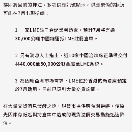
存即將回補的押注。多項供應訊號顯示，供應緊俏的狀況
可能在7月出現逆轉：
1. 一家LME註冊倉儲業者透露，
預計7月
將有
逾
30,000公噸
中國銅運抵LME註冊倉庫。
2. 另有消息人士指出，近10家中國冶煉廠正準備交付
共
40,000至50,000公噸
金屬至LME系統。
3. 為因應亞洲市場需求，LME位於
香港的新倉庫預定
於7月啟用
，目前已吸引大量交貨詢問。
在大量交貨消息發酵之際，現貨市場供應預期逆轉，使原
先因庫存低迷與持倉集中造成的現貨溢價交易動能迅速降
溫。