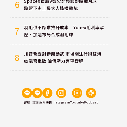
SpaceX獵鷹9號火箭殘骸即將撞月球
6
將留下史上最大人造撞擊坑
羽毛供不應求推升成本 Yonex毛利率承
7
壓、加速布局合成羽毛球
川普暫緩對伊朗動武 市場關注荷姆茲海
8
峽能否重啟 油價壓力有望緩解
客服
討論區
粉絲團
Instagram
Youtube
Podcast