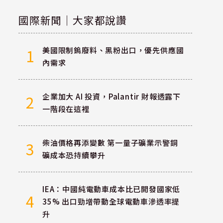
國際新聞｜大家都說讚
美國限制鎢廢料、黑粉出口，優先供應國
1
內需求
企業加大 AI 投資，Palantir 財報透露下
2
一階段在這裡
柴油價格再添變數 第一量子礦業示警銅
3
礦成本恐持續攀升
IEA：中國純電動車成本比已開發國家低
4
35% 出口勁增帶動全球電動車滲透率提
升