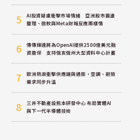
AI投資疑慮衝擊市場情緒 亞洲股市震盪
5
整理、微軟與Meta財報反應兩樣情
傳傳輝達將為OpenAI提供2500億美元融
6
資擔保 支持俄亥俄州大型資料中心計畫
歐洲熱浪衝擊供應鏈與通膨，空調、避險
7
需求同步升溫
三井不動產設熊本研發中心 布局實體AI
8
與下一代半導體技術