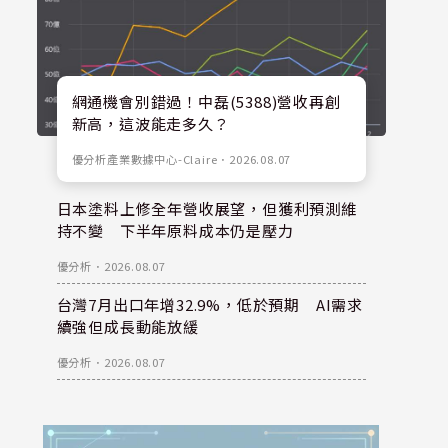
網通機會別錯過！中磊(5388)營收再創
新高，這波能走多久？
優分析產業數據中心-Claire
．
2026.08.07
日本塗料上修全年營收展望，但獲利預測維
持不變 下半年原料成本仍是壓力
優分析
．
2026.08.07
台灣7月出口年增32.9%，低於預期 AI需求
續強但成長動能放緩
優分析
．
2026.08.07