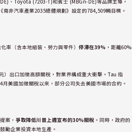
E)
、Toyota (7203-T)
和賓士 (MBGn-DE)等品牌主導，
《南非汽車產業2035總體規劃》設定的784,509輛目標。
地化率（含本地組裝、勞力與零件）
停滯在39%
，距離60%
億美元）出口加徵高額關稅，對業界構成重大衝擊。Tau 指
4月美國加徵關稅以來，部分公司失去美國市場的合約。
議提案，
爭取降低川普上週宣布的30%關稅
。同時，政府的
，鼓勵企業投資本地生產。