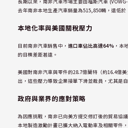
長期以來，南非汽車市場主要由福斯汽車 (VOWG-D
去
年南非本地生產汽車銷量為515,850輛，遠低於
本地化率與美國關稅壓力
目前南非汽車銷售中，
進口車佔比高達64%
，本
的目標差距甚遠。
美國對南非汽車與零件的28.7億蘭特（約16.4
出，這些壓力導致企業接單下滑並裁員，尤其是自
政府與業界的應對策略
為因應挑戰，南非已向美方提交修訂後的貿易協
本地製造激勵計畫已擴大納入電動車及相關零件