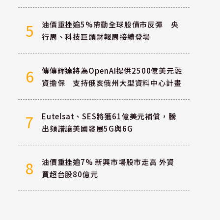
油價重挫逾5%帶動全球股債市反彈 央
5
行周、科技巨頭財報周接續登場
傳傳輝達將為OpenAI提供2500億美元融
6
資擔保 支持俄亥俄州大型資料中心計畫
Eutelsat、SES將獲61億美元補償，騰
7
出頻譜讓美國發展5G與6G
油價重挫逾7% 新興市場股市走高 外資
8
買超台股80億元