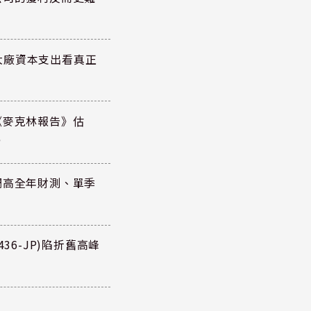
大廠資本支出看真正
《麥克林報告》估
元
調高全年財測、單季
36-JP)陷折舊高峰