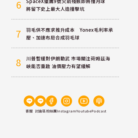
SpaceX獵鷹9號火箭殘骸即將撞月球
6
將留下史上最大人造撞擊坑
羽毛供不應求推升成本 Yonex毛利率承
7
壓、加速布局合成羽毛球
川普暫緩對伊朗動武 市場關注荷姆茲海
8
峽能否重啟 油價壓力有望緩解
客服
討論區
粉絲團
Instagram
Youtube
Podcast