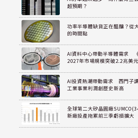
超預期？
功率半導體缺貨正在醞釀？從
的時間點
AI資料中心帶動半導體需求 
2027年市場規模突破2.2兆美
AI投資熱潮帶動需求 西門子
工業事業利潤創歷史新高
全球第二大矽晶圓廠SUMCO(34
新廠投產拖累前三季虧損擴大