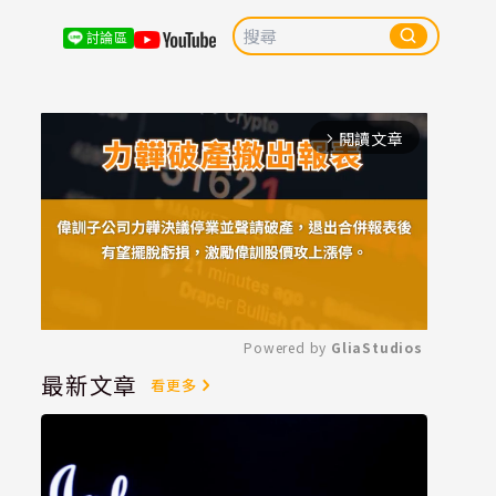
討論區
閱讀文章
arrow_forward_ios
Powered by 
GliaStudios
最新文章
看更多
Mute