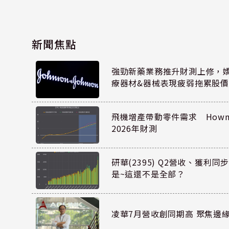
新聞焦點
強勁新藥業務推升財測上修，嬌生
療器材&器械表現疲弱拖累股價
飛機增產帶動零件需求 Howmet
2026年財測
研華(2395) Q2營收、獲利
是~這還不是全部？
凌華7月營收創同期高 聚焦邊緣