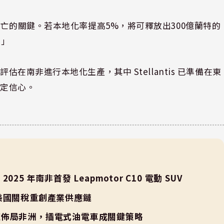
存亡的關鍵。若本地化率提高5%，將可釋放出300億蘭特的
。」
國奇瑞正評估在南非進行本地化生產，其中 Stellantis 已準備在東
一定信心。
025 年南非首發 Leapmotor C10 電動 SUV
美國關稅重創產業供應鏈
速佈局非洲，插電式油電車成關鍵策略