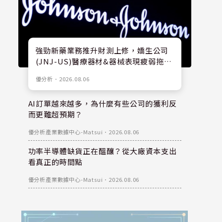
強勁新藥業務推升財測上修，嬌生公司
(JNJ-US)醫療器材&器械表現疲弱拖累
股價
優分析
．
2026.08.06
AI訂單越來越多，為什麼有些公司的獲利反
而更難超預期？
優分析產業數據中心-Matsui
．
2026.08.06
功率半導體缺貨正在醞釀？從大廠資本支出
看真正的時間點
優分析產業數據中心-Matsui
．
2026.08.06