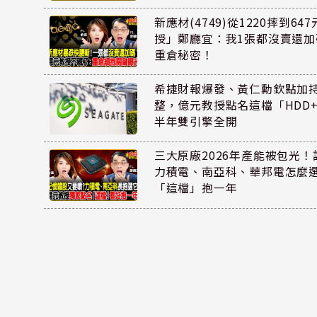
新應材(4749)從1220摔到6
授」鄭廳宜：我1張都沒賣還
重倉秘密！
希捷財報爆發、黃仁勳欽點加
整，億元教授點名這檔「HDD
半年雙引擎全開
三大原廠2026年產能被包光
力積電、南亞科、華邦電怎麼
「這檔」抱一年