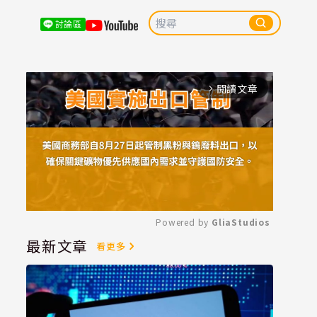
討論區
閱讀文章
arrow_forward_ios
Powered by 
GliaStudios
最新文章
看更多
Mute