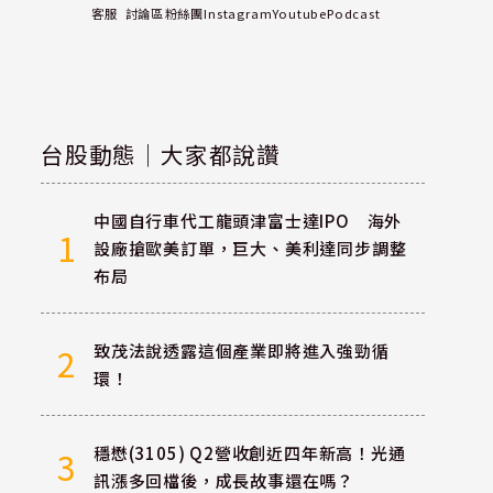
客服
討論區
粉絲團
Instagram
Youtube
Podcast
台股動態｜大家都說讚
中國自行車代工龍頭津富士達IPO 海外
1
設廠搶歐美訂單，巨大、美利達同步調整
布局
致茂法說透露這個產業即將進入強勁循
2
環！
穩懋(3105) Q2營收創近四年新高！光通
3
訊漲多回檔後，成長故事還在嗎？