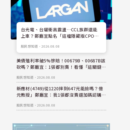
台光電、台燿衝高震盪…CCL族群還能
上車？鄭廳宜點名「這檔隱藏版CPO
股」：每股盈餘看300元，性價比更高！
股民想知道
．
2026.08.08
美債殖利率破5%慘賠！00679B、00687B該
砍嗎？鄭廳宜：1張都別賣！看懂「這關鍵」
錢是等出來的！
股民想知道
．
2026.08.08
新應材(4749)從1220摔到647元能撿嗎？億
元教授」鄭廳宜：我1張都沒賣還加碼認購？
親揭下半年重倉秘密！
股民想知道
．
2026.08.08