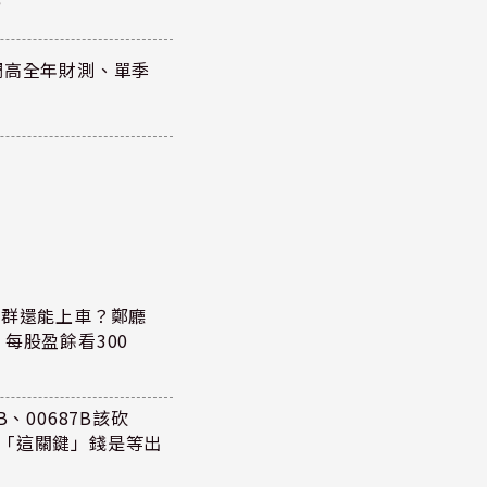
調高全年財測、單季
族群還能上車？鄭廳
每股盈餘看300
、00687B該砍
懂「這關鍵」錢是等出