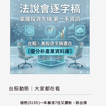
台股動態｜大家都在看
穩懋(3105)一年暴漲7倍又腰斬，跌出價