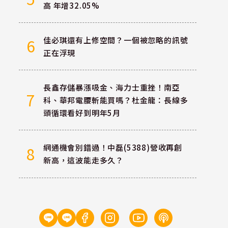
高 年增32.05%
佳必琪還有上修空間？一個被忽略的訊號
6
正在浮現
長鑫存儲暴漲吸金、海力士重挫！南亞
7
科、華邦電腰斬能買嗎？杜金龍：長線多
頭循環看好到明年5月
網通機會別錯過！中磊(5388)營收再創
8
新高，這波能走多久？