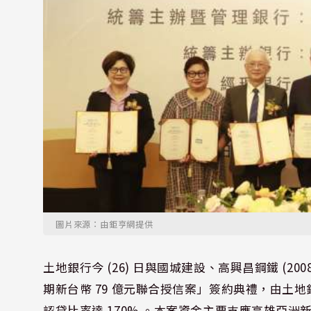
圖片來源：由鉅亨網提供
土地銀行今 (26) 日與國城建設、高興昌鋼鐵 (2
期新台幣 79 億元聯合授信案」簽約典禮，由土地
認貸比率達 170% 。本案資金主要支應高雄亞