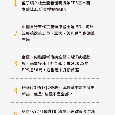
1
值了嗎？杜金龍看懂明後年EPS基本面：
本益比25倍支撐價在哪？
中國自行車代工龍頭津富士達IPO 海外
2
設廠搶歐美訂單，巨大、美利達同步調整
布局
金居、尖點腰斬後換誰漲？ABF載板欣
3
興、南電接棒！杜金龍：看好2028年
EPS達50元，這檔是末升段首選
研華(2395) Q2營收、獲利同步創下歷史
4
新高！但是~這還不是全部？
材料-KY7月營收10.59億元再改寫今年新
5