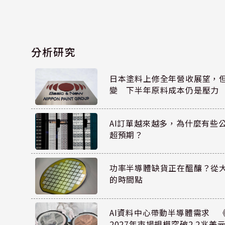
分析研究
日本塗料上修全年營收展望，
變 下半年原料成本仍是壓力
AI訂單越來越多，為什麼有些
超預期？
功率半導體缺貨正在醞釀？從
的時間點
AI資料中心帶動半導體需求 
2027年市場規模突破2.2兆美