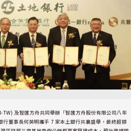
008-TW) 及智匯方舟共同舉辦「智匯方舟股份有限公司八年
銀行董事長何英明攜手 7 家本土銀行共襄盛舉，最終超額
洲新灣區特貿三南基地南側公辦都更案興建成本，預計邀請國