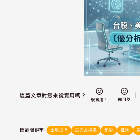
這篇文章對您來說實用嗎？
還可以
很實用！
標籤關鍵字
土地銀行
高興昌鋼鐵
都更
亞灣