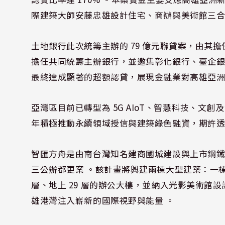
際建築大師安藤忠雄設計住宅、商辦與美術館三合
土地銀行此次統籌主辦的 79 億元聯貸案，由其
擔任共同統籌主辦銀行，並邀集彰化銀行、臺企銀
最終達成顯著的超額認貸，展現金融業對高雄亞洲
亞灣區目前已轉型為 5G AIoT、智慧科技、文
年積極推動永續領域授信與建築綠色融資，期許透
智匯方舟是由南台灣知名建商國城建設與上市鋼
三公辦都更案 。該計畫將興建兩棟大型建築：一棟為
層、地上 29 層的辦公大樓，並納入光影美術館設計
雄港灣注入嶄新的國際視野與能量 。