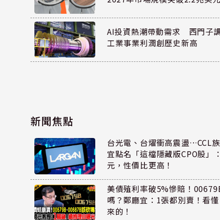
AI投資熱潮帶動需求 西門子
工業事業利潤創歷史新高
新聞焦點
台光電、台燿衝高震盪…CCL
宜點名「這檔隱藏版CPO股」：
元，性價比更高！
美債殖利率破5%慘賠！00679B
嗎？鄭廳宜：1張都別賣！看
來的！