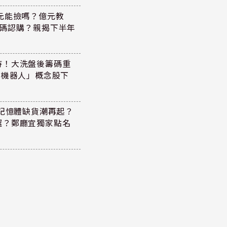
47元能撿嗎？億元教
加碼認購？親揭下半年
持！大洗盤後籌碼重
+機器人」概念股下
！記憶體缺貨潮再起？
選？鄭廳宜獨家點名