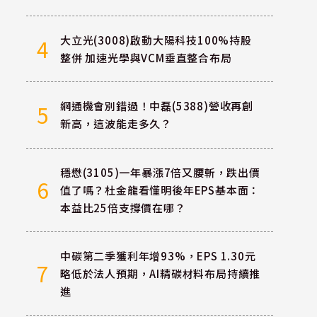
大立光(3008)啟動大陽科技100%持股
4
整併 加速光學與VCM垂直整合布局
網通機會別錯過！中磊(5388)營收再創
5
新高，這波能走多久？
穩懋(3105)一年暴漲7倍又腰斬，跌出價
6
值了嗎？杜金龍看懂明後年EPS基本面：
本益比25倍支撐價在哪？
中碳第二季獲利年增93%，EPS 1.30元
7
略低於法人預期，AI精碳材料布局持續推
進