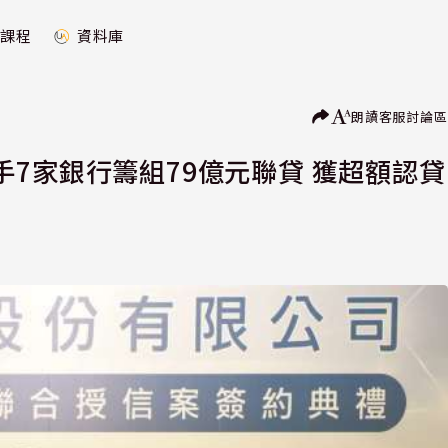
課程
資料庫
朗讀
客服
討論區
7家銀行籌組79億元聯貸 獲超額認貸