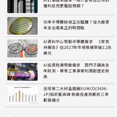
獲利反而更難超預期？
功率半導體缺貨正在醞釀？從大廠資
本支出看真正的時間點
AI資料中心帶動半導體需求 《麥克
林報告》估2027年市場規模突破2.2兆
美元
AI投資熱潮帶動需求 西門子調高全
年財測、單季工業事業利潤創歷史新
高
全球第二大矽晶圓廠SUMCO(3436-
JP)陷折舊高峰 新廠投產拖累前三季
虧損擴大