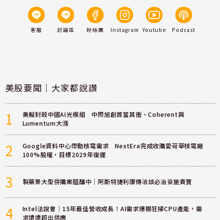
客服
討論區
粉絲團
Instagram
Youtube
Podcast
美股要聞｜大家都說讚
1
美擬封殺中國AI光模組 中際旭創首當其衝、Coherent與
Lumentum大漲
2
Google資料中心帶動核電需求 NextEra完成收購愛荷華核電廠
100%股權，目標2029年復運
3
製藥業大型併購案醞釀中｜阿斯特捷利康傳洽談必治妥施貴寶
4
Intel法說會｜15年最佳營收成長！AI需求爆棚狂掃CPU產能，需
求遠遠超出供應