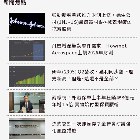
新聞焦點
強勁新藥業務推升財測上修，嬌生公
司(JNJ-US)醫療器材&器械表現疲弱
拖累股價
飛機增產帶動零件需求 Howmet
Aerospace上調2026年財測
研華(2395) Q2營收、獲利同步創下歷
史新高！但是~這還不是全部？
兩樣情！外溢保單上半年狂銷488億元
年增1.5倍 實物給付型保費腰斬
違約交割一次即圈存？金管會研議強
化風控措施