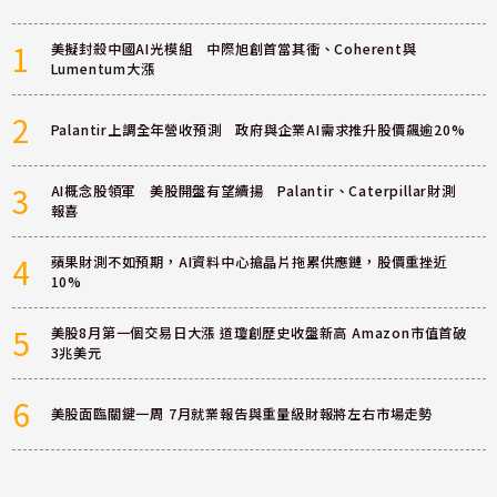
1
美擬封殺中國AI光模組 中際旭創首當其衝、Coherent與
Lumentum大漲
2
Palantir上調全年營收預測 政府與企業AI需求推升股價飆逾20%
3
AI概念股領軍 美股開盤有望續揚 Palantir、Caterpillar財測
報喜
4
蘋果財測不如預期，AI資料中心搶晶片拖累供應鏈，股價重挫近
10%
5
美股8月第一個交易日大漲 道瓊創歷史收盤新高 Amazon市值首破
3兆美元
6
美股面臨關鍵一周 7月就業報告與重量級財報將左右市場走勢