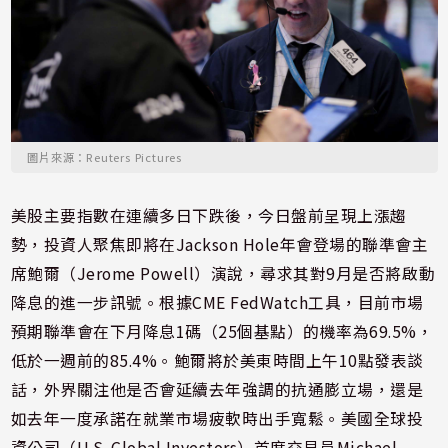
圖片來源：Reuters Pictures
美股主要指數在連續多日下跌後，今日盤前呈現上漲趨
勢，投資人聚焦即將在Jackson Hole年會登場的聯準會主
席鮑爾（Jerome Powell）演說，尋求其對9月是否將啟動
降息的進一步訊號。根據CME FedWatch工具，目前市場
預期聯準會在下月降息1碼（25個基點）的機率為69.5%，
低於一週前的85.4%。鮑爾將於美東時間上午10點發表談
話，外界關注他是否會延續去年強調的抗通膨立場，還是
如去年一度承諾在就業市場疲軟時出手寬鬆。美國全球投
資公司（U.S. Global Investors）首席交易員Michael