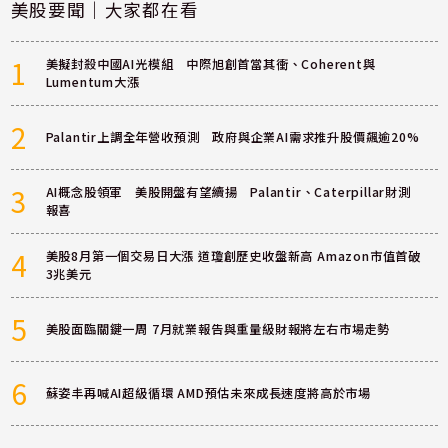
美股要聞｜大家都在看
1
美擬封殺中國AI光模組 中際旭創首當其衝、Coherent與
Lumentum大漲
2
Palantir上調全年營收預測 政府與企業AI需求推升股價飆逾20%
3
AI概念股領軍 美股開盤有望續揚 Palantir、Caterpillar財測
報喜
4
美股8月第一個交易日大漲 道瓊創歷史收盤新高 Amazon市值首破
3兆美元
5
美股面臨關鍵一周 7月就業報告與重量級財報將左右市場走勢
6
蘇姿丰再喊AI超級循環 AMD預估未來成長速度將高於市場