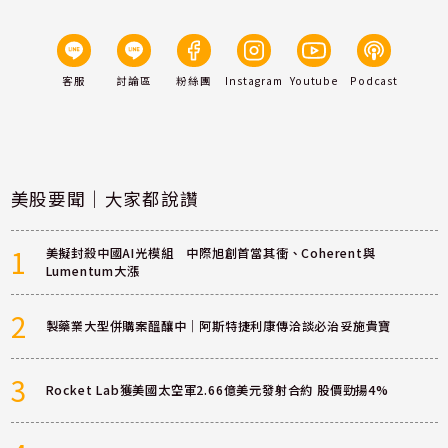
客服
討論區
粉絲團
Instagram
Youtube
Podcast
美股要聞｜大家都說讚
1
美擬封殺中國AI光模組 中際旭創首當其衝、Coherent與
Lumentum大漲
2
製藥業大型併購案醞釀中｜阿斯特捷利康傳洽談必治妥施貴寶
3
Rocket Lab獲美國太空軍2.66億美元發射合約 股價勁揚4%