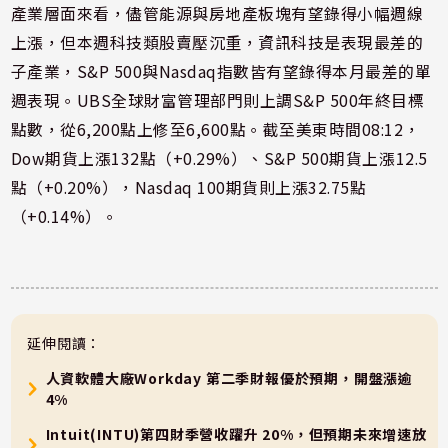
產業層面來看，儘管能源與房地產板塊有望錄得小幅週線
上漲，但本週科技類股賣壓沉重，資訊科技是表現最差的
子產業，S&P 500與Nasdaq指數皆有望錄得本月最差的單
週表現。UBS全球財富管理部門則上調S&P 500年終目標
點數，從6,200點上修至6,600點。截至美東時間08:12，
Dow期貨上漲132點（+0.29%）、S&P 500期貨上漲12.5
點（+0.20%），Nasdaq 100期貨則上漲32.75點
（+0.14%）。
延伸閱讀：
人資軟體大廠Workday 第二季財報優於預期，開盤漲逾
4%
Intuit(INTU)第四財季營收躍升 20%，但預期未來增速放