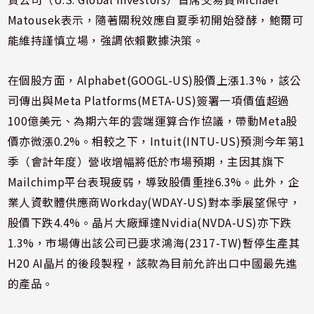
Matousek表示，隨著關稅效應自夏季初開始發酵，鮑爾可
能維持謹慎立場，強調依賴數據決策。
在個股方面，Alphabet(GOOGL-US)股價上漲1.3%，該公
司傳出與Meta Platforms(META-US)簽署一項價值超過
100億美元、為期六年的雲端運算合作協議，帶動Meta股
價亦微漲0.2%。相較之下，Intuit(INTU-US)預測今年第1
季（會計年度）營收增幅將低於市場預期，主因其旗下
Mailchimp平台表現疲弱，導致股價重挫6.3%。此外，企
業人資軟體供應商Workday(WDAY-US)對本季展望保守，
股價下跌4.4%。晶片大廠輝達Nvidia(NVDA-US)亦下跌
1.3%，市場傳出該公司已要求鴻海(2317-TW)暫停生產其
H20 AI晶片的後段製程，該款為目前允許出口中國最先進
的產品。