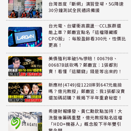
台灣首度「斷網」演習登場，5G降速
30分鐘測試全民通訊備援
台光電、台燿衝高震盪…CCL族群還
能上車？鄭廳宜點名「這檔隱藏版
CPO股」：每股盈餘看300元，性價比
更高！
美債殖利率破5%慘賠！00679B、
00687B該砍嗎？鄭廳宜：1張都別
賣！看懂「這關鍵」錢是等出來的！
新應材(4749)從1220摔到647元能撿
嗎？億元教授」鄭廳宜：我1張都沒賣
還加碼認購？親揭下半年重倉秘密！
希捷財報爆發、黃仁勳欽點加持！大
洗盤後籌碼重整，億元教授點名這檔
「HDD+機器人」概念股下半年雙引
擎全開