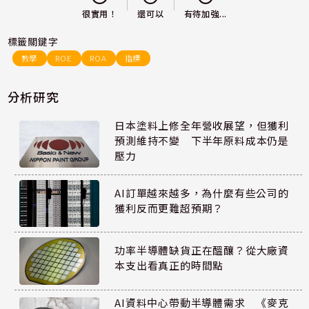
還可以
很實用！
有待加強...
標籤關鍵字
教學
ROE
ROA
指標
分析研究
日本塗料上修全年營收展望，但獲利
預測維持不變 下半年原料成本仍是
壓力
AI訂單越來越多，為什麼有些公司的
獲利反而更難超預期？
功率半導體缺貨正在醞釀？從大廠資
本支出看真正的時間點
AI資料中心帶動半導體需求 《麥克