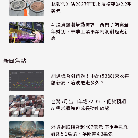
林報告》估2027年市場規模突破2.2兆
美元
AI投資熱潮帶動需求 西門子調高全
年財測、單季工業事業利潤創歷史新
高
新聞焦點
網通機會別錯過！中磊(5388)營收再
創新高，這波能走多久？
台灣7月出口年增32.9%，低於預期
AI需求續強但成長動能放緩
外資翻臉轉賣超407億元 下重手砍殺
群創5.1萬張、華邦電4.3萬張