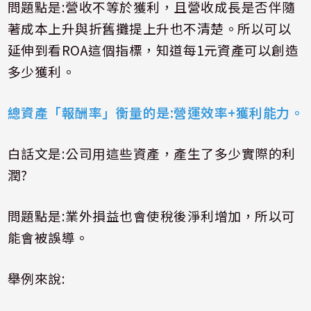
問題點是
:
營收不等於獲利，且營收成長是否伴隨
著成本上升與折舊攤提上升也不清楚。所以可以
延伸到看
ROA
這個指標，知道每
1
元資產可以創造
多少獲利。
總資產「報酬率」衡量的是
:
營運效率
+
獲利能力。
白話文是
:
公司用這些資產，產生了多少實際的利
潤
?
問題點是
:
業外損益也會使稅後淨利增加，所以可
能會被誤導。
舉例來說
: