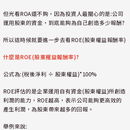
但光看
ROA
還不夠，因為投資人最關心的是
:
公司
運用股東的資金，到底能夠為自己創造多少報酬
?
所以這時候就要進一步去看
ROE(
股東權益報酬率
)
什麼是
ROE(
股東權益報酬率
)?
公式為
:(
稅後淨利 ÷ 股東權益
)*100%
ROE
評估的是企業運用自有資金
(
股東權益
)
所創造
利潤的能力，
ROE
越高，表示公司能夠更高效的
產生利潤，為股東帶來越多的回報。
舉例來說
: