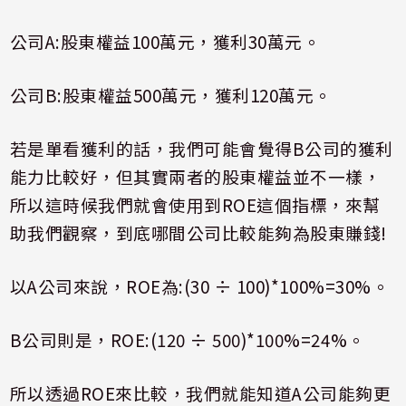
公司
A:
股東權益
100
萬元，獲利
30
萬元。
公司
B:
股東權益
500
萬元，獲利
120
萬元。
若是單看獲利的話，我們可能會覺得
B
公司的獲利
能力比較好，但其實兩者的股東權益並不一樣，
所以這時候我們就會使用到
ROE
這個指標，來幫
助我們觀察，到底哪間公司比較能夠為股東賺錢
!
以
A
公司來說，
ROE
為
:(30
÷
100)*100%=30%
。
B
公司則是，
ROE:(120
÷
500)*100%=24%
。
所以透過
ROE
來比較，我們就能知道
A
公司能夠更