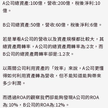
A
公司總資產
:100
億，營收
:200
億，稅後淨利
:10
億。
B
公司總資產
:50
億，營收
:60
億，稅後淨利
:6
億。
若是單看
A
公司的營收以及資產規模都比較大，其
總資產周轉率，
A
公司的總資產周轉率為
:2
次，而
B
公司的總資產周轉率卻是
:1.2
次。
以兩間公司利用資產的「效率」來說，
A
公司更懂
得如何利用資產轉為營收，但不能知道能夠帶來
多少利潤。
而透過
ROA
的觀察我們卻能夠發現
A
公司的
ROA
為
:10%
，
B
公司的
ROA
為
:12%
。