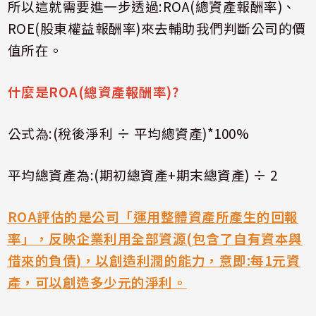
所以這就需要進一步透過
:ROA(
總資產報酬率
)
、
ROE(
股東權益報酬率
)
來去輔助我們判斷公司的價
值所在。
什麼是
ROA(
總資產報酬率
)?
公式為
:(
稅後淨利 ÷ 平均總資產
)*100%
平均總資產為
:(
期初總資產
+
期末總資產
)
÷
2
ROA
評估的是公司「運用整體資產所產生的回報
率」，反映企業利用全部資源
(
包含了自有資本與
借來的負債
)
，以創造利潤的能力，意即
:
每
1
元資
產，可以創造多少元的淨利。