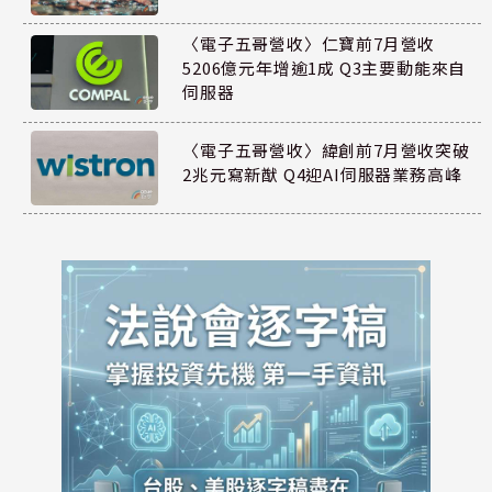
〈電子五哥營收〉仁寶前7月營收
5206億元年增逾1成 Q3主要動能來自
伺服器
〈電子五哥營收〉緯創前7月營收突破
2兆元寫新猷 Q4迎AI伺服器業務高峰