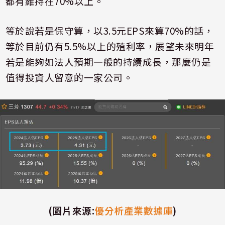
都有維持在
70%
以上。
等於說若是保守算，以
3.5
元
EPS
來算
70%
的話，
等於目前仍有
5.5%
以上的殖利率，展望未來明年
若是能夠如法人預期一般的持續成長，那麼仍是
值得投資人留意的一家公司。
(
圖片來源
:
優分析產業數據庫
)