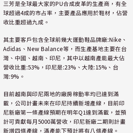
三芳是全球最大家的
PU
合成皮革的生產商，有全
球超過
4
成的市占率，主要產品應用於鞋材，佔營
收比重超過九成。
其主要客戶包含全球前幾大運動鞋品牌廠
:Nike
、
Adidas
、
New Balance
等，而生產基地主要在台
灣、中國、越南、印尼，其中以越南產能最大佔
營收比重
:53%
，印尼是
:23%
、大陸
:15%
、台
灣
:9%
。
目前越南與印尼兩地的廠房稼動率均已達到滿
載，公司計畫未來在印尼持續新增產線，目前印
尼新廠第一條產線預期在明年
Q1
達到滿載，並預
計可貢獻每月
5000
萬營收，印尼新廠二期則計畫
新增四條產線，滿產能下預計將有八條產線。