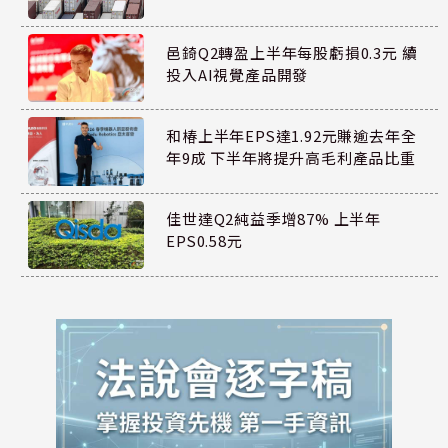
邑錡Q2轉盈上半年每股虧損0.3元 續
投入AI視覺產品開發
和椿上半年EPS達1.92元賺逾去年全
年9成 下半年將提升高毛利產品比重
佳世達Q2純益季增87% 上半年
EPS0.58元