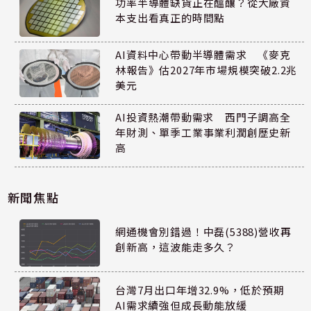
功率半導體缺貨正在醞釀？從大廠資
本支出看真正的時間點
AI資料中心帶動半導體需求 《麥克
林報告》估2027年市場規模突破2.2兆
美元
AI投資熱潮帶動需求 西門子調高全
年財測、單季工業事業利潤創歷史新
高
新聞焦點
網通機會別錯過！中磊(5388)營收再
創新高，這波能走多久？
台灣7月出口年增32.9%，低於預期
AI需求續強但成長動能放緩