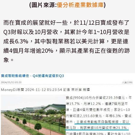
(
圖片來源
:
優分析產業數據庫
)
而在寶成的展望就好一些，於
11/12
日寶成發布了
Q3
財報以及
10
月營收，其累計今年
1~10
月營收是
成長
6.3%
，其中製鞋業務若以美元計算，更是連
續
4
個月年增逾
20%
，顯示其產業有正在復甦的跡
象。