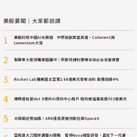
美股要聞｜大家都說讚
1
美擬封殺中國AI光模組 中際旭創首當其衝、Coherent與
Lumentum大漲
2
製藥業大型併購案醞釀中｜阿斯特捷利康傳洽談必治妥施貴寶
3
Rocket Lab獲美國太空軍2.66億美元發射合約 股價勁揚4%
4
傳輝達就是Hut 8德州AI資料中心租戶 租約總值最高達502億美元
5
木頭姐逆勢加碼！ARK逢低買進特斯拉與SpaceX
亞馬遜大刀闊斧調整AI策略 暫停Nova模型研發、直攻下一代基