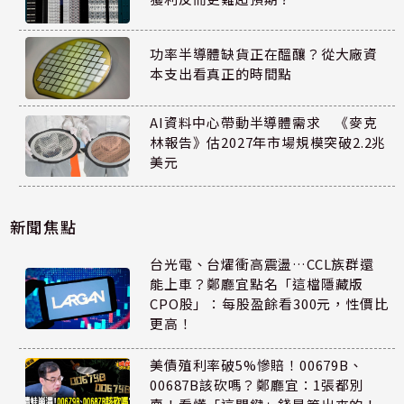
功率半導體缺貨正在醞釀？從大廠資
本支出看真正的時間點
AI資料中心帶動半導體需求 《麥克
林報告》估2027年市場規模突破2.2兆
美元
新聞焦點
台光電、台燿衝高震盪…CCL族群還
能上車？鄭廳宜點名「這檔隱藏版
CPO股」：每股盈餘看300元，性價比
更高！
美債殖利率破5%慘賠！00679B、
00687B該砍嗎？鄭廳宜：1張都別