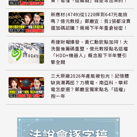
賣！看懂「這關鍵」錢是等出來的！
新應材(4749)從1220摔到647元能撿
嗎？億元教授」鄭廳宜：我1張都沒賣
還加碼認購？親揭下半年重倉秘密！
希捷財報爆發、黃仁勳欽點加持！大
洗盤後籌碼重整，億元教授點名這檔
「HDD+機器人」概念股下半年雙引
擎全開
三大原廠2026年產能被包光！記憶體
缺貨潮再起？力積電、南亞科、華邦
電怎麼選？鄭廳宜獨家點名「這檔」
抱一年