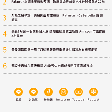
2
Palantir上調全年營收預測 政府與企業AI需求推升股價飆逾20%
3
AI概念股領軍 美股開盤有望續揚 Palantir、Caterpillar財測
報喜
4
美股8月第一個交易日大漲 道瓊創歷史收盤新高 Amazon市值首破
3兆美元
5
美股面臨關鍵一周 7月就業報告與重量級財報將左右市場走勢
6
蘇姿丰再喊AI超級循環 AMD預估未來成長速度將高於市場
客服
討論區
粉絲團
Instagram
Youtube
Podcast