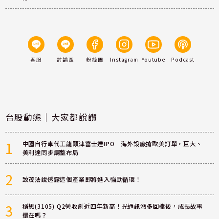
客服
討論區
粉絲團
Instagram
Youtube
Podcast
台股動態｜大家都說讚
1
中國自行車代工龍頭津富士達IPO 海外設廠搶歐美訂單，巨大、
美利達同步調整布局
2
致茂法說透露這個產業即將進入強勁循環！
3
穩懋(3105) Q2營收創近四年新高！光通訊漲多回檔後，成長故事
還在嗎？