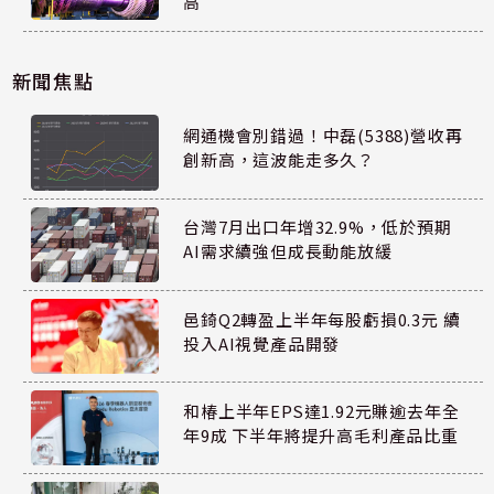
高
新聞焦點
網通機會別錯過！中磊(5388)營收再
創新高，這波能走多久？
台灣7月出口年增32.9%，低於預期
AI需求續強但成長動能放緩
邑錡Q2轉盈上半年每股虧損0.3元 續
投入AI視覺產品開發
和椿上半年EPS達1.92元賺逾去年全
年9成 下半年將提升高毛利產品比重