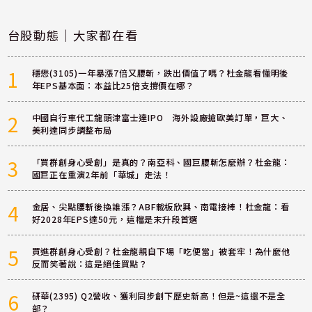
台股動態｜大家都在看
1
穩懋(3105)一年暴漲7倍又腰斬，跌出價值了嗎？杜金龍看懂明後
年EPS基本面：本益比25倍支撐價在哪？
2
中國自行車代工龍頭津富士達IPO 海外設廠搶歐美訂單，巨大、
美利達同步調整布局
3
「買群創身心受創」是真的？南亞科、國巨腰斬怎麼辦？杜金龍：
國巨正在重演2年前「華城」走法！
4
金居、尖點腰斬後換誰漲？ABF載板欣興、南電接棒！杜金龍：看
好2028年EPS達50元，這檔是末升段首選
5
買進群創身心受創？杜金龍親自下場「吃便當」被套牢！為什麼他
反而笑著說：這是絕佳買點？
6
研華(2395) Q2營收、獲利同步創下歷史新高！但是~這還不是全
部？