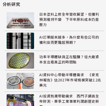
分析研究
日本塗料上修全年營收展望，但獲利
預測維持不變 下半年原料成本仍是
壓力
AI訂單越來越多，為什麼有些公司的
獲利反而更難超預期？
功率半導體缺貨正在醞釀？從大廠資
本支出看真正的時間點
AI資料中心帶動半導體需求 《麥克
林報告》估2027年市場規模突破2.2兆
美元
AI投資熱潮帶動需求 西門子調高全
年財測、單季工業事業利潤創歷史新