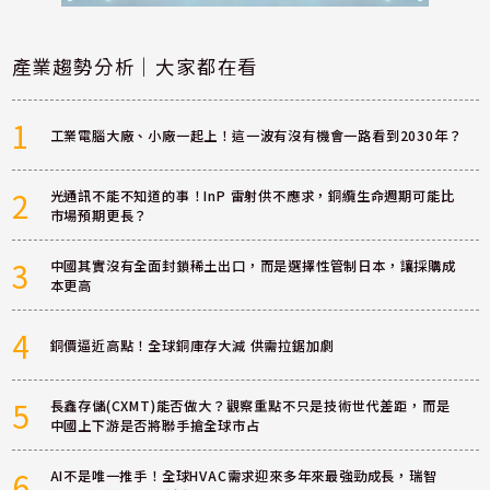
產業趨勢分析｜大家都在看
1
工業電腦大廠、小廠一起上！這一波有沒有機會一路看到2030年？
2
光通訊不能不知道的事！InP 雷射供不應求，銅纜生命週期可能比
市場預期更長？
3
中國其實沒有全面封鎖稀土出口，而是選擇性管制日本，讓採購成
本更高
4
銅價逼近高點！全球銅庫存大減 供需拉鋸加劇
5
長鑫存儲(CXMT)能否做大？觀察重點不只是技術世代差距，而是
中國上下游是否將聯手搶全球市占
6
AI不是唯一推手！全球HVAC需求迎來多年來最強勁成長，瑞智