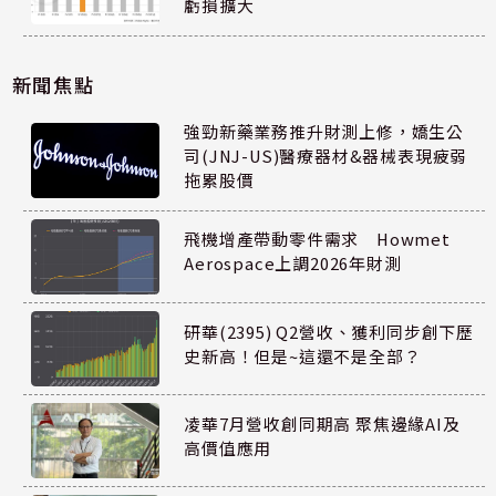
虧損擴大
新聞焦點
強勁新藥業務推升財測上修，嬌生公
司(JNJ-US)醫療器材&器械表現疲弱
拖累股價
飛機增產帶動零件需求 Howmet
Aerospace上調2026年財測
研華(2395) Q2營收、獲利同步創下歷
史新高！但是~這還不是全部？
凌華7月營收創同期高 聚焦邊緣AI及
高價值應用