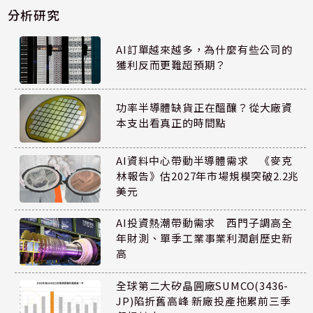
分析研究
AI訂單越來越多，為什麼有些公司的
獲利反而更難超預期？
功率半導體缺貨正在醞釀？從大廠資
本支出看真正的時間點
AI資料中心帶動半導體需求 《麥克
林報告》估2027年市場規模突破2.2兆
美元
AI投資熱潮帶動需求 西門子調高全
年財測、單季工業事業利潤創歷史新
高
全球第二大矽晶圓廠SUMCO(3436-
JP)陷折舊高峰 新廠投產拖累前三季