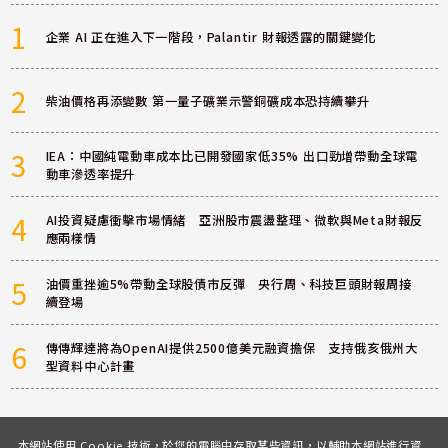
1
企業 AI 正在進入下一階段，Palantir 財報透露的關鍵變化
2
柴油價格再添變數 第一量子礦業示警銅礦成本恐持續攀升
3
IEA：中國純電動車成本比已開發國家低35% 出口勁增帶動全球電
動車滲透率提升
4
AI投資疑慮衝擊市場情緒 亞洲股市震盪整理、微軟與Meta財報反
應兩樣情
5
油價重挫逾5%帶動全球股債市反彈 央行周、科技巨頭財報周接
續登場
6
傳傳輝達將為OpenAI提供2500億美元融資擔保 支持俄亥俄州大
型資料中心計畫
本網站使用 Cookie 技術，於您的電腦中存取某些資訊，以輔助本網站進行資