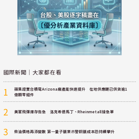
國際新聞｜大家都在看
1
蘋果證實台積電Arizona廠產能快速提升 在地供應鏈已供貨逾1
億顆零組件
2
美軍飛彈庫存告急 洛克希德馬丁、Rheinmetall接急單
3
柴油價格再添變數 第一量子礦業示警銅礦成本恐持續攀升