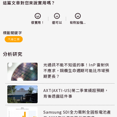
這篇文章對您來說實用嗎？
還可以
很實用！
有待加強...
標籤關鍵字
汽車工業
分析研究
光通訊不能不知道的事！InP 雷射供
不應求，銅纜生命週期可能比市場預
期更長？
AXT(AXTI-US)第二季業績超預期，
背後透露這件事
Samsung SDI全力衝刺全固態電池產