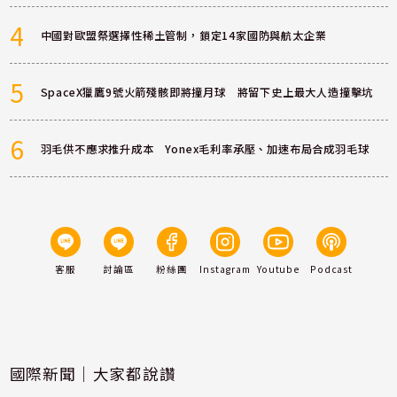
4
中國對歐盟祭選擇性稀土管制，鎖定14家國防與航太企業
5
SpaceX獵鷹9號火箭殘骸即將撞月球 將留下史上最大人造撞擊坑
6
羽毛供不應求推升成本 Yonex毛利率承壓、加速布局合成羽毛球
客服
討論區
粉絲團
Instagram
Youtube
Podcast
國際新聞｜大家都說讚