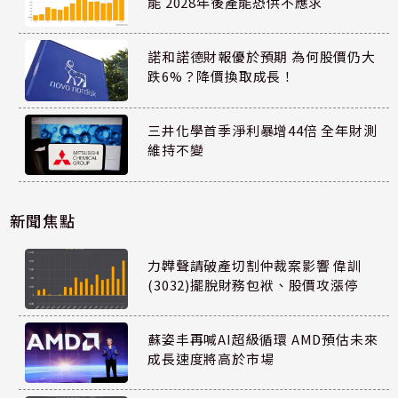
能 2028年後產能恐供不應求
諾和諾德財報優於預期 為何股價仍大
跌6%？降價換取成長！
三井化學首季淨利暴增44倍 全年財測
維持不變
新聞焦點
力韡聲請破產切割仲裁案影響 偉訓
(3032)擺脫財務包袱、股價攻漲停
蘇姿丰再喊AI超級循環 AMD預估未來
成長速度將高於市場