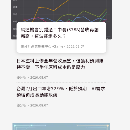
網通機會別錯過！中磊(5388)營收再創
新高，這波能走多久？
優分析產業數據中心-Claire
．
2026.08.07
日本塗料上修全年營收展望，但獲利預測維
持不變 下半年原料成本仍是壓力
優分析
．
2026.08.07
台灣7月出口年增32.9%，低於預期 AI需求
續強但成長動能放緩
優分析
．
2026.08.07