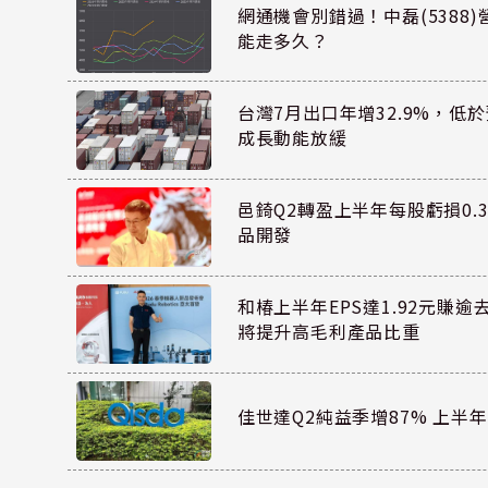
網通機會別錯過！中磊(5388
能走多久？
台灣7月出口年增32.9%，低
成長動能放緩
邑錡Q2轉盈上半年每股虧損0.3
品開發
和椿上半年EPS達1.92元賺逾
將提升高毛利產品比重
佳世達Q2純益季增87% 上半年E