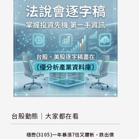
台股動態｜大家都在看
穩懋(3105)一年暴漲7倍又腰斬，跌出價