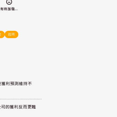
有待加強...
金
超商
但獲利預測維持不
公司的獲利反而更難