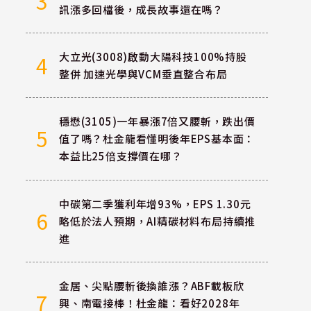
3
訊漲多回檔後，成長故事還在嗎？
大立光(3008)啟動大陽科技100%持股
4
整併 加速光學與VCM垂直整合布局
穩懋(3105)一年暴漲7倍又腰斬，跌出價
5
值了嗎？杜金龍看懂明後年EPS基本面：
本益比25倍支撐價在哪？
中碳第二季獲利年增93%，EPS 1.30元
6
略低於法人預期，AI精碳材料布局持續推
進
金居、尖點腰斬後換誰漲？ABF載板欣
7
興、南電接棒！杜金龍：看好2028年