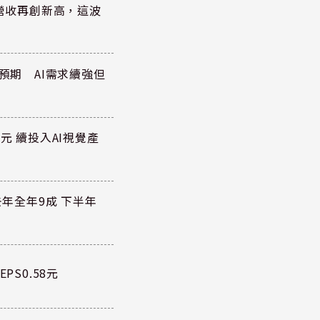
)營收再創新高，這波
於預期 AI需求續強但
元 續投入AI視覺產
去年全年9成 下半年
PS0.58元