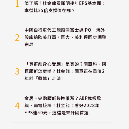
1
值了嗎？杜金龍看懂明後年EPS基本面：
本益比25倍支撐價在哪？
中國自行車代工龍頭津富士達IPO 海外
2
設廠搶歐美訂單，巨大、美利達同步調整
布局
「買群創身心受創」是真的？南亞科、國
3
巨腰斬怎麼辦？杜金龍：國巨正在重演2
年前「華城」走法！
金居、尖點腰斬後換誰漲？ABF載板欣
4
興、南電接棒！杜金龍：看好2028年
EPS達50元，這檔是末升段首選