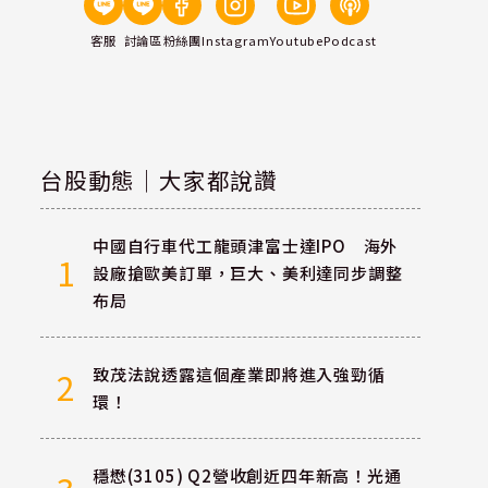
客服
討論區
粉絲團
Instagram
Youtube
Podcast
台股動態｜大家都說讚
中國自行車代工龍頭津富士達IPO 海外
1
設廠搶歐美訂單，巨大、美利達同步調整
布局
致茂法說透露這個產業即將進入強勁循
2
環！
穩懋(3105) Q2營收創近四年新高！光通