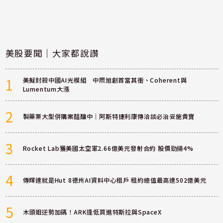
美股要聞｜大家都說讚
1
美擬封殺中國AI光模組 中際旭創首當其衝、Coherent與
Lumentum大漲
2
製藥業大型併購案醞釀中｜阿斯特捷利康傳洽談必治妥施貴寶
3
Rocket Lab獲美國太空軍2.66億美元發射合約 股價勁揚4%
4
傳輝達就是Hut 8德州AI資料中心租戶 租約總值最高達502億美元
5
木頭姐逆勢加碼！ARK逢低買進特斯拉與SpaceX