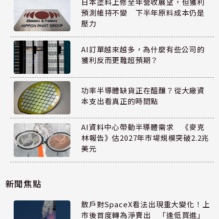
日本塗料上修全年營收展望，但獲利
預測維持不變 下半年原料成本仍是
壓力
AI訂單越來越多，為什麼有些公司的
獲利反而更難超預期？
功率半導體缺貨正在醞釀？從大廠資
本支出看真正的時間點
AI資料中心帶動半導體需求 《麥克
林報告》估2027年市場規模突破2.2兆
美元
新聞焦點
散戶對SpaceX看法出現重大變化！上
市後首度轉為淨賣出 「逢低買進」