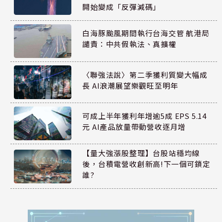
開始變成「反彈減碼」
白海豚颱風期間執行台海交管 航港局
譴責：中共假執法、真擴權
〈聯強法說〉第二季獲利質變大幅成
長 AI浪潮展望樂觀旺至明年
可成上半年獲利年增逾5成 EPS 5.14
元 AI產品放量帶動營收逐月增
【量大強漲股整理】台股站穩均線
後，台積電營收創新高!下一個可鎖定
誰?