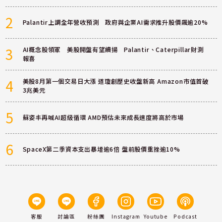
2
Palantir上調全年營收預測 政府與企業AI需求推升股價飆逾20%
3
AI概念股領軍 美股開盤有望續揚 Palantir、Caterpillar財測
報喜
4
美股8月第一個交易日大漲 道瓊創歷史收盤新高 Amazon市值首破
3兆美元
5
蘇姿丰再喊AI超級循環 AMD預估未來成長速度將高於市場
6
SpaceX第二季資本支出暴增逾6倍 盤前股價重挫逾10%
客服
討論區
粉絲團
Instagram
Youtube
Podcast