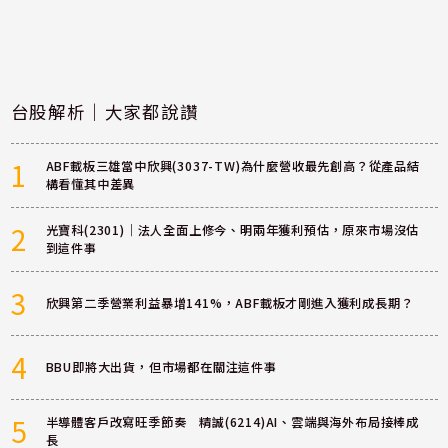
台股解析｜大家都說讚
1
ABF載板三雄當中欣興(3037-TW)為什麼營收最先創高？從產品結
構看懂其中差異
2
光寶科(2301)｜法人全面上修今、明兩年獲利預估，原來市場沒估
到這件事
3
欣興第二季營業利益暴增141%，ABF載板才剛進入獲利成長期？
4
BBU即將大出貨，但市場都在關注這件事
5
半導體客戶改寫旺季節奏 精誠(6214)AI、雲端與海外布局接棒成
長