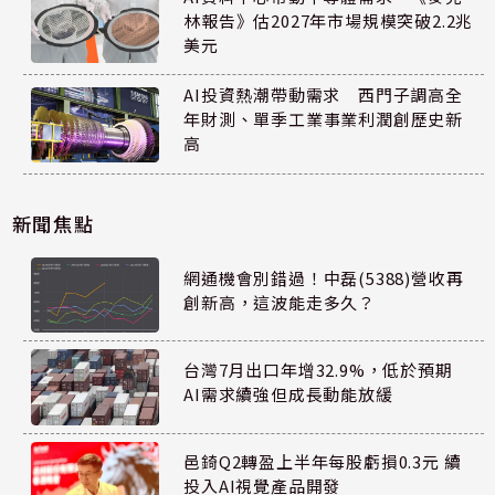
林報告》估2027年市場規模突破2.2兆
美元
AI投資熱潮帶動需求 西門子調高全
年財測、單季工業事業利潤創歷史新
高
新聞焦點
網通機會別錯過！中磊(5388)營收再
創新高，這波能走多久？
台灣7月出口年增32.9%，低於預期
AI需求續強但成長動能放緩
邑錡Q2轉盈上半年每股虧損0.3元 續
投入AI視覺產品開發