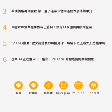
3
柴油價格再添變數 第一量子礦業示警銅礦成本恐持續攀升
4
中國對歐盟祭選擇性稀土管制，鎖定14家國防與航太企業
5
SpaceX獵鷹9號火箭殘骸即將撞月球 將留下史上最大人造撞擊坑
6
企業 AI 正在進入下一階段，Palantir 財報透露的關鍵變化
客服
討論區
粉絲團
Instagram
Youtube
Podcast