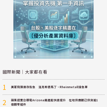
國際新聞｜大家都在看
1
美軍飛彈庫存告急 洛克希德馬丁、Rheinmetall接急單
2
蘋果證實台積電Arizona廠產能快速提升 在地供應鏈已供貨逾1
億顆零組件