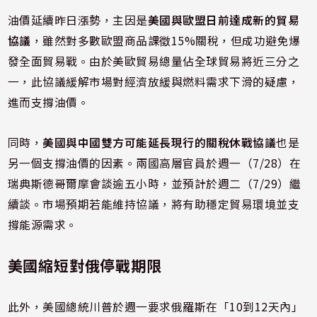
油價延續昨日漲勢，主因是
美國與歐盟日前達成新的貿易
協議
，雖然對多數歐盟商品課徵15%關稅，但成功避免爆
發全面貿易戰。由於美歐貿易總量佔全球貿易將近三分之
一，此協議緩解市場對經濟放緩與燃料需求下滑的疑慮，
進而支撐油價。
同時，
美國與中國雙方可能延長現行的關稅休戰協議
也是
另一個支撐油價的因素。兩國高層官員於週一（7/28）在
瑞典斯德哥爾摩會談逾五小時，並預計於週二（7/29）繼
續談。市場預期若能維持協議，將有助穩定貿易環境並支
撐能源需求。
美國縮短對俄停戰期限
此外，美國總統川普於週一要求俄羅斯在「10到12天內」