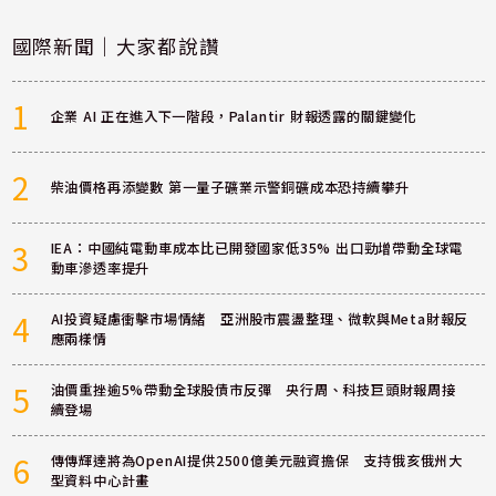
國際新聞｜大家都說讚
1
企業 AI 正在進入下一階段，Palantir 財報透露的關鍵變化
2
柴油價格再添變數 第一量子礦業示警銅礦成本恐持續攀升
3
IEA：中國純電動車成本比已開發國家低35% 出口勁增帶動全球電
動車滲透率提升
4
AI投資疑慮衝擊市場情緒 亞洲股市震盪整理、微軟與Meta財報反
應兩樣情
5
油價重挫逾5%帶動全球股債市反彈 央行周、科技巨頭財報周接
續登場
6
傳傳輝達將為OpenAI提供2500億美元融資擔保 支持俄亥俄州大
型資料中心計畫