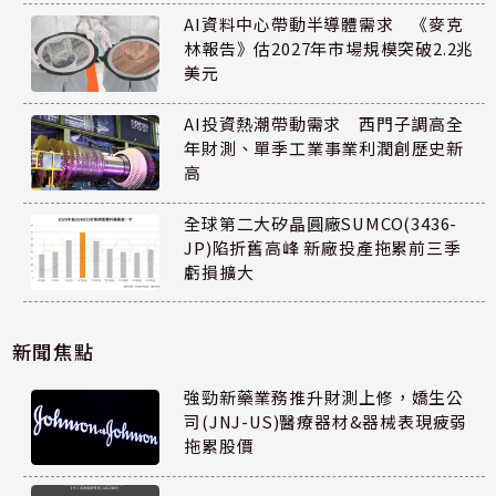
AI資料中心帶動半導體需求 《麥克
林報告》估2027年市場規模突破2.2兆
美元
AI投資熱潮帶動需求 西門子調高全
年財測、單季工業事業利潤創歷史新
高
全球第二大矽晶圓廠SUMCO(3436-
JP)陷折舊高峰 新廠投產拖累前三季
虧損擴大
新聞焦點
強勁新藥業務推升財測上修，嬌生公
司(JNJ-US)醫療器材&器械表現疲弱
拖累股價