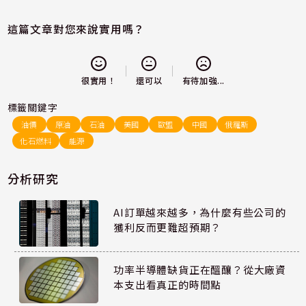
這篇文章對您來說實用嗎？
還可以
很實用！
有待加強...
標籤關鍵字
油價
原油
石油
美國
歐盟
中國
俄羅斯
化石燃料
能源
分析研究
AI訂單越來越多，為什麼有些公司的
獲利反而更難超預期？
功率半導體缺貨正在醞釀？從大廠資
本支出看真正的時間點