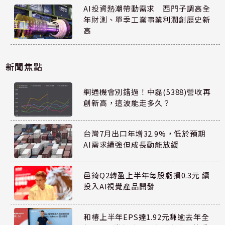
AI投資熱潮帶動需求 西門子調高全
年財測、單季工業事業利潤創歷史新
高
新聞焦點
網通機會別錯過！中磊(5388)營收再
創新高，這波能走多久？
台灣7月出口年增32.9%，低於預期
AI需求續強但成長動能放緩
邑錡Q2轉盈上半年每股虧損0.3元 續
投入AI視覺產品開發
和椿上半年EPS達1.92元賺逾去年全