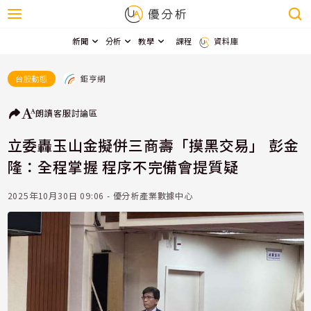
新聞
分析
教學
課程
資料庫
鉅亨網
台股動態
朗讀
客服
討論區
立委轟玉山金擬併三商壽「摸黑交易」 彭金
隆：全程掌握 程序不完備會提質疑
2025年10月30日 09:06 - 優分析產業數據中心