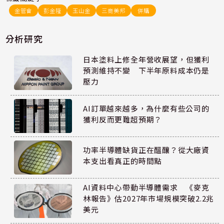
金管會
彭金隆
玉山金
三商美邦
併購
分析研究
日本塗料上修全年營收展望，但獲利
預測維持不變 下半年原料成本仍是
壓力
AI訂單越來越多，為什麼有些公司的
獲利反而更難超預期？
功率半導體缺貨正在醞釀？從大廠資
本支出看真正的時間點
AI資料中心帶動半導體需求 《麥克
林報告》估2027年市場規模突破2.2兆
美元