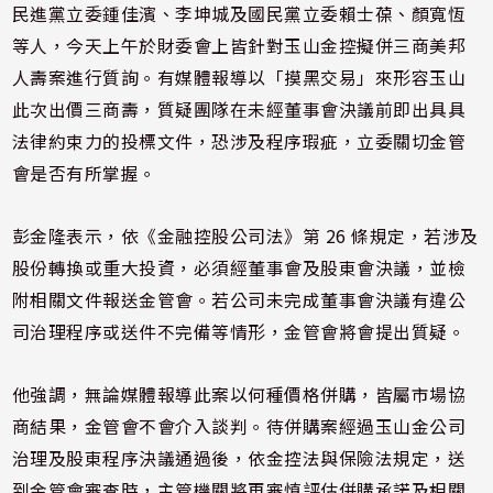
民進黨立委鍾佳濱、李坤城及國民黨立委賴士葆、顏寬恆
等人，今天上午於財委會上皆針對玉山金控擬併三商美邦
人壽案進行質詢。有媒體報導以「摸黑交易」來形容玉山
此次出價三商壽，質疑團隊在未經董事會決議前即出具具
法律約束力的投標文件，恐涉及程序瑕疵，立委關切金管
會是否有所掌握。
彭金隆表示，依《金融控股公司法》第 26 條規定，若涉及
股份轉換或重大投資，必須經董事會及股東會決議，並檢
附相關文件報送金管會。若公司未完成董事會決議有違公
司治理程序或送件不完備等情形，金管會將會提出質疑。
他強調，無論媒體報導此案以何種價格併購，皆屬市場協
商結果，金管會不會介入談判。待併購案經過玉山金公司
治理及股東程序決議通過後，依金控法與保險法規定，送
到金管會審查時，主管機關將再審慎評估併購承諾及相關