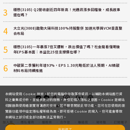
3
穩懋(3105) Q2營收創近四年新高！光通訊漲多回檔後，成長故事
還在嗎？
4
大立光(3008)啟動大陽科技100%持股整併 加速光學與VCM垂直整
合布局
5
穩懋(3105)一年暴漲7倍又腰斬，跌出價值了嗎？杜金龍看懂明後
年EPS基本面：本益比25倍支撐價在哪？
6
中碳第二季獲利年增93%，EPS 1.30元略低於法人預期，AI精碳
材料布局持續推進
本網站使用 Cookie 技術，於您的電腦中存取某些資訊，以輔助本網站進行資
料之彙集或分析，並提供更好的服務，無侵犯個人隱私之意圖。Cookie 是網站
伺服器與使用者瀏覽器溝通的技術，若不願意開放此項功能，您可在您使用的瀏
客服
討論區
粉絲團
Instagram
Youtube
Podcast
覽器功能項中設定隱私權等級為高，即可拒絕 Cookie 的寫入，但可能會導致
本網站之部分或全部功能無法正常執行。
加入我
隱私權政
服務條
合作提
聯絡我
場地租
訂閱電子
們
策
款
案
們
借
報
我知道了