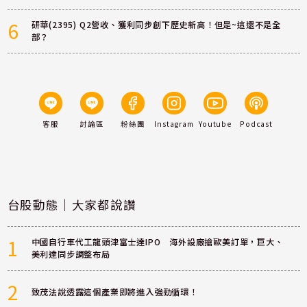
6
研華(2395) Q2營收、獲利同步創下歷史新高！但是~這還不是全
部？
客服
討論區
粉絲團
Instagram
Youtube
Podcast
台股動態｜大家都說讚
1
中國自行車代工龍頭津富士達IPO 海外設廠搶歐美訂單，巨大、
美利達同步調整布局
2
致茂法說透露這個產業即將進入強勁循環！