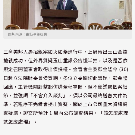
圖片來源：由鉅亨網提供
三商美邦人壽招親案如火如荼進行中，上周傳出玉山金控
搶親成功，但外界質疑玉山重訊公告慢半拍，以及是否依
規定召開董事會取得出價授權。金管會主委彭金隆今 (30)
日赴立法院財委會備質詢，多位立委關切此議題，彭金隆
回應，主管機關對整起併購全程掌握，但不便透露個案細
節，並強調「不會介入談判」，須以公司最終送審文件為
準，若程序不完備會提出質疑，關於上市公司重大資訊揭
露疑慮，證交所預計 1 周內公布調查結果，「該怎麼處理
就怎麼處理」。