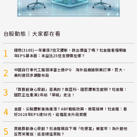
台股動態｜大家都在看
1
穩懋(3105)一年暴漲7倍又腰斬，跌出價值了嗎？杜金龍看懂明後
年EPS基本面：本益比25倍支撐價在哪？
2
中國自行車代工龍頭津富士達IPO 海外設廠搶歐美訂單，巨大、
美利達同步調整布局
3
「買群創身心受創」是真的？南亞科、國巨腰斬怎麼辦？杜金龍：
國巨正在重演2年前「華城」走法！
4
金居、尖點腰斬後換誰漲？ABF載板欣興、南電接棒！杜金龍：看
好2028年EPS達50元，這檔是末升段首選
5
買進群創身心受創？杜金龍親自下場「吃便當」被套牢！為什麼他
反而笑著說：這是絕佳買點？