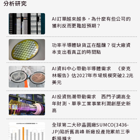
分析研究
AI訂單越來越多，為什麼有些公司的
獲利反而更難超預期？
功率半導體缺貨正在醞釀？從大廠資
本支出看真正的時間點
AI資料中心帶動半導體需求 《麥克
林報告》估2027年市場規模突破2.2兆
美元
AI投資熱潮帶動需求 西門子調高全
年財測、單季工業事業利潤創歷史新
高
全球第二大矽晶圓廠SUMCO(3436-
JP)陷折舊高峰 新廠投產拖累前三季
虧損擴大