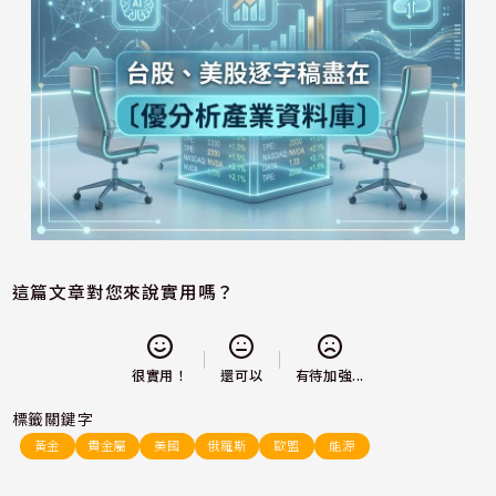
這篇文章對您來說實用嗎？
還可以
很實用！
有待加強...
標籤關鍵字
黃金
貴金屬
美國
俄羅斯
歐盟
能源