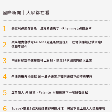
國際新聞｜大家都在看
1
美軍飛彈庫存告急 洛克希德馬丁、Rheinmetall接急單
2
蘋果證實台積電Arizona廠產能快速提升 在地供應鏈已供貨逾1
億顆零組件
3
中國對歐盟祭選擇性稀土管制，鎖定14家國防與航太企業
4
柴油價格再添變數 第一量子礦業示警銅礦成本恐持續攀升
5
企業加大 AI 投資，Palantir 財報透露下一階段在這裡
6
SpaceX獵鷹9號火箭殘骸即將撞月球 將留下史上最大人造撞擊坑