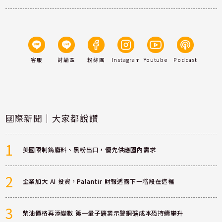
客服
討論區
粉絲團
Instagram
Youtube
Podcast
國際新聞｜大家都說讚
1
美國限制鎢廢料、黑粉出口，優先供應國內需求
2
企業加大 AI 投資，Palantir 財報透露下一階段在這裡
3
柴油價格再添變數 第一量子礦業示警銅礦成本恐持續攀升