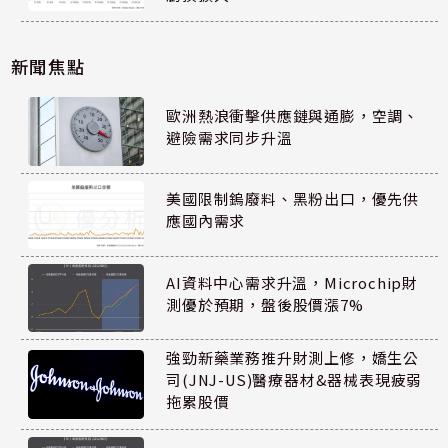
新聞焦點
歐洲熱浪衝擊供應鏈與通膨，空調、
避險需求同步升溫
美國限制鎢廢料、黑粉出口，優先供
應國內需求
AI資料中心需求升溫，Microchip財
測優於預期，盤後股價漲7%
強勁新藥業務推升財測上修，嬌生公
司(JNJ-US)醫療器材&器械表現疲弱
拖累股價