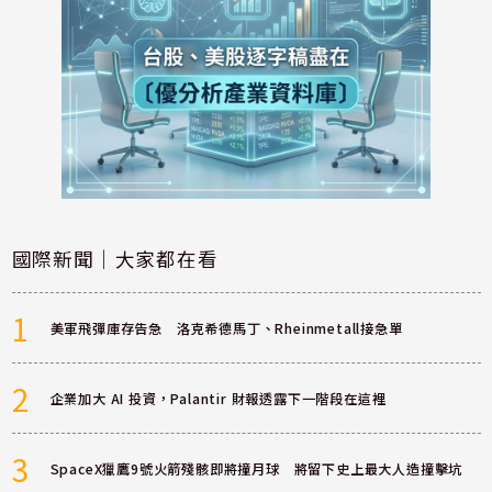
國際新聞｜大家都在看
1
美軍飛彈庫存告急 洛克希德馬丁、Rheinmetall接急單
2
企業加大 AI 投資，Palantir 財報透露下一階段在這裡
3
SpaceX獵鷹9號火箭殘骸即將撞月球 將留下史上最大人造撞擊坑