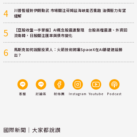
4
川普暫緩對伊朗動武 市場關注荷姆茲海峽能否重啟 油價壓力有望
緩解
5
【亞股收盤一手掌握】AI概念股震盪整理 台股高檔震盪、外資回
流南韓，日股關注匯率與債市變化
6
馬斯克如何說服投資人：火箭技術將讓SpaceX在AI基礎建設勝
出？
客服
討論區
粉絲團
Instagram
Youtube
Podcast
國際新聞｜大家都說讚