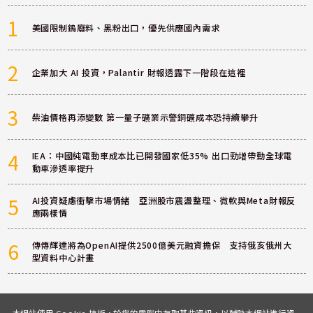
1
美國限制鎢廢料、黑粉出口，優先供應國內需求
2
企業加大 AI 投資，Palantir 財報透露下一階段在這裡
3
柴油價格再添變數 第一量子礦業示警銅礦成本恐持續攀升
4
IEA：中國純電動車成本比已開發國家低35% 出口勁增帶動全球電
動車滲透率提升
5
AI投資疑慮衝擊市場情緒 亞洲股市震盪整理、微軟與Meta財報反
應兩樣情
6
傳傳輝達將為OpenAI提供2500億美元融資擔保 支持俄亥俄州大
型資料中心計畫
本網站使用 Cookie 技術，於您的電腦中存取某些資訊，以輔助本網站進行資