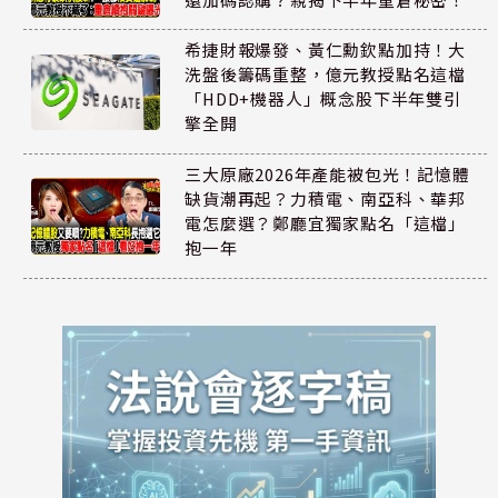
希捷財報爆發、黃仁勳欽點加持！大
洗盤後籌碼重整，億元教授點名這檔
「HDD+機器人」概念股下半年雙引
擎全開
三大原廠2026年產能被包光！記憶體
缺貨潮再起？力積電、南亞科、華邦
電怎麼選？鄭廳宜獨家點名「這檔」
抱一年