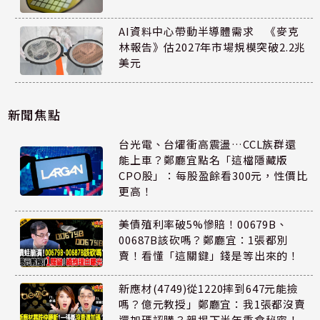
AI資料中心帶動半導體需求 《麥克
林報告》估2027年市場規模突破2.2兆
美元
新聞焦點
台光電、台燿衝高震盪…CCL族群還
能上車？鄭廳宜點名「這檔隱藏版
CPO股」：每股盈餘看300元，性價比
更高！
美債殖利率破5%慘賠！00679B、
00687B該砍嗎？鄭廳宜：1張都別
賣！看懂「這關鍵」錢是等出來的！
新應材(4749)從1220摔到647元能撿
嗎？億元教授」鄭廳宜：我1張都沒賣
還加碼認購？親揭下半年重倉秘密！