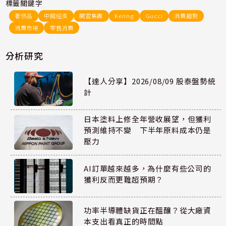
標籤關鍵字
奢侈品
中國經濟
開雲集團
Kering
Gucci
消費趨勢
消費市場
零售消費
分析研究
【達人分享】2026/08/09 股泰盤勢統
計
日本塗料上修全年營收展望，但獲利
預測維持不變 下半年原料成本仍是
壓力
AI訂單越來越多，為什麼有些公司的
獲利反而更難超預期？
功率半導體缺貨正在醞釀？從大廠資
本支出看真正的時間點