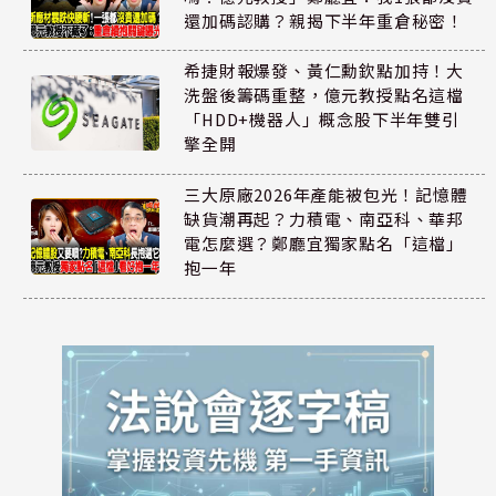
還加碼認購？親揭下半年重倉秘密！
希捷財報爆發、黃仁勳欽點加持！大
洗盤後籌碼重整，億元教授點名這檔
「HDD+機器人」概念股下半年雙引
擎全開
三大原廠2026年產能被包光！記憶體
缺貨潮再起？力積電、南亞科、華邦
電怎麼選？鄭廳宜獨家點名「這檔」
抱一年