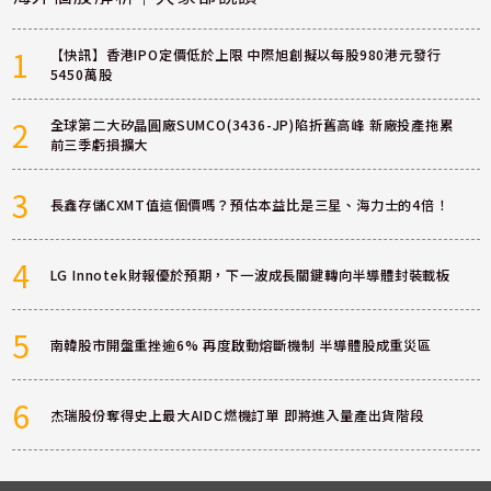
1
【快訊】香港IPO定價低於上限 中際旭創擬以每股980港元發行
5450萬股
2
全球第二大矽晶圓廠SUMCO(3436-JP)陷折舊高峰 新廠投產拖累
前三季虧損擴大
3
長鑫存儲CXMT值這個價嗎？預估本益比是三星、海力士的4倍！
4
LG Innotek財報優於預期，下一波成長關鍵轉向半導體封裝載板
5
南韓股市開盤重挫逾6% 再度啟動熔斷機制 半導體股成重災區
6
杰瑞股份奪得史上最大AIDC燃機訂單 即將進入量產出貨階段