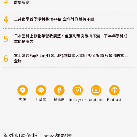
歷史新高
4
三井化學首季淨利暴增44倍 全年財測維持不變
5
日本塗料上修全年營收展望，但獲利預測維持不變 下半年原料成
本仍是壓力
6
富士軟片FujiFilm(4901-JP)啟動重大重組 擬分拆35%營收的富士
全錄
客服
討論區
粉絲團
Instagram
Youtube
Podcast
海外個股解析｜大家都說讚