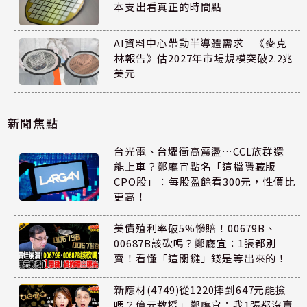
本支出看真正的時間點
AI資料中心帶動半導體需求 《麥克
林報告》估2027年市場規模突破2.2兆
美元
新聞焦點
台光電、台燿衝高震盪…CCL族群還
能上車？鄭廳宜點名「這檔隱藏版
CPO股」：每股盈餘看300元，性價比
更高！
美債殖利率破5%慘賠！00679B、
00687B該砍嗎？鄭廳宜：1張都別
賣！看懂「這關鍵」錢是等出來的！
新應材(4749)從1220摔到647元能撿
嗎？億元教授」鄭廳宜：我1張都沒賣