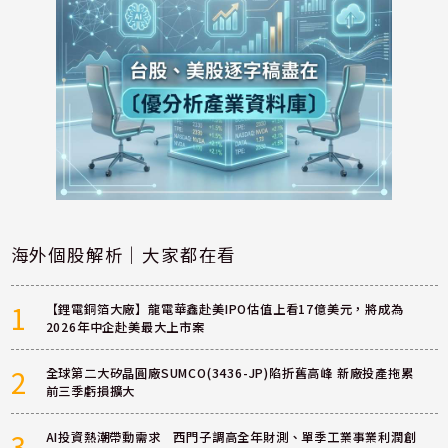
海外個股解析｜大家都在看
1
【鋰電銅箔大廠】龍電華鑫赴美IPO估值上看17億美元，將成為
2026年中企赴美最大上市案
2
全球第二大矽晶圓廠SUMCO(3436-JP)陷折舊高峰 新廠投產拖累
前三季虧損擴大
3
AI投資熱潮帶動需求 西門子調高全年財測、單季工業事業利潤創