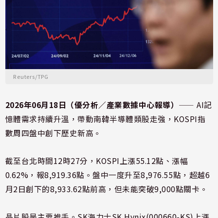
Reuters/TPG
2026年06月18日（優分析／產業數據中心報導）
⸺ AI記
憶體需求持續升溫，帶動南韓半導體類股走強，KOSPI指
數周四盤中創下歷史新高。
截至台北時間12時27分，KOSPI上漲55.12點、漲幅
0.62%，報8,919.36點。盤中一度升至8,976.55點，超越6
月2日創下的8,933.62點前高，但未能突破9,000點關卡。
晶片股是主要推手。SK海力士SK Hynix(000660-KS)上漲