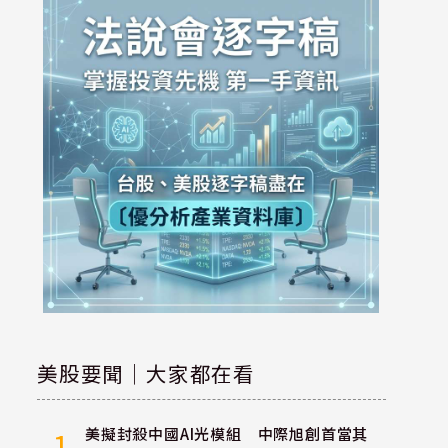
美股要聞｜大家都在看
美擬封殺中國AI光模組 中際旭創首當其
1