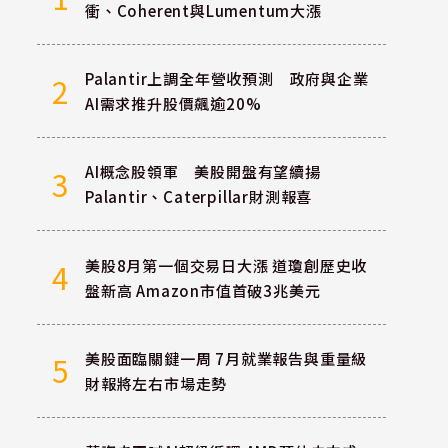
衝、Coherent與Lumentum大漲
Palantir上調全年營收預測 政府與企業
2
AI需求推升股價飆逾20%
AI概念股領軍 美股開盤有望續揚
3
Palantir、Caterpillar財測報喜
美股8月第一個交易日大漲 道瓊創歷史收
4
盤新高 Amazon市值首破3兆美元
美股面臨關鍵一周 7月就業報告與重量級
5
財報將左右市場走勢