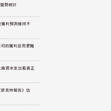
股泰盤勢統計
但獲利預測維持不
公司的獲利反而更難
大廠資本支出看真正
《麥克林報告》估
元