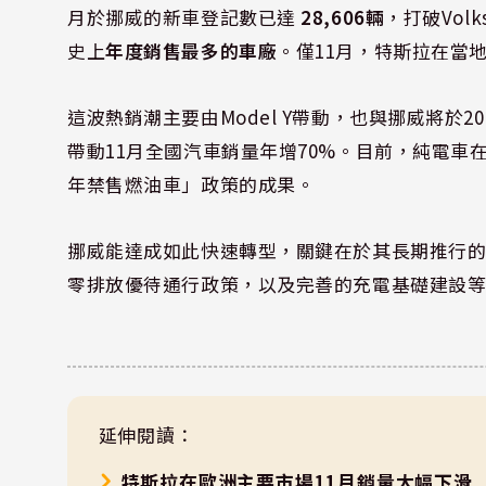
月於挪威的新車登記數已達
28,606輛
，打破Volk
史上
年度銷售最多的車廠
。僅11月，特斯拉在當
這波熱銷潮主要由Model Y帶動，也與挪威將於
帶動11月全國汽車銷量年增70%。目前，純電車
年禁售燃油車」政策的成果。
挪威能達成如此快速轉型，關鍵在於其長期推行
零排放優待通行政策，以及完善的充電基礎建設
延伸閱讀：
特斯拉在歐洲主要市場11月銷量大幅下滑