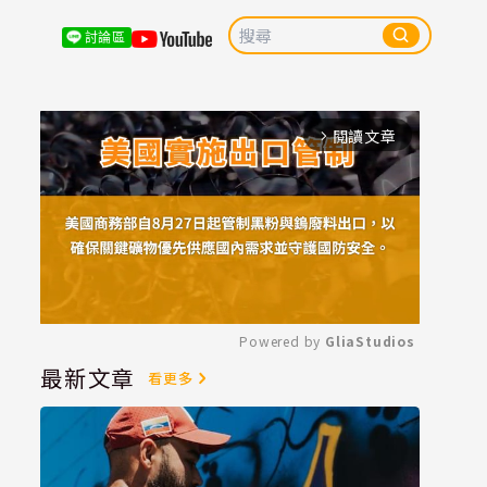
討論區
閱讀文章
arrow_forward_ios
Powered by 
GliaStudios
最新文章
看更多
Mute