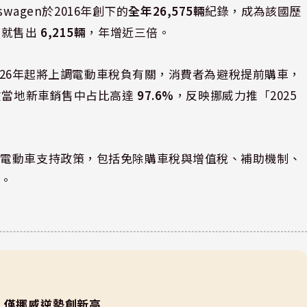
swagen於2016年創下的
全年26,575輛
紀錄，成為該國歷
地就售出
6,215輛
，年增近三倍。
2026年起將上調電動車稅負有關，消費者為避稅提前購車，
在當地新車銷售中占比高達
97.6%
，反映挪威力推「2025
的電動車支持政策，包括免除購車稅與增值稅、補助機制、
等。
 僅挪威逆勢創新高