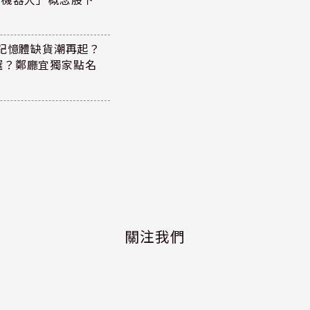
！記憶體缺貨潮再起？
選？鄭廳宜獨家點名
關注我們