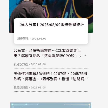
【達人分享】2026/08/09 股泰盤勢統計
股泰驛站
．
2026.08.09
台光電、台燿衝高震盪…CCL族群還能上
車？鄭廳宜點名「這檔隱藏版CPO股」：每
股盈餘看300元，性價比更高！
股民想知道
．
2026.08.08
美債殖利率破5%慘賠！00679B、00687B該
砍嗎？鄭廳宜：1張都別賣！看懂「這關鍵」
錢是等出來的！
股民想知道
．
2026.08.08