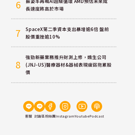
蘇姿丰再喊AI超級循環 AMD預估未來成
6
長速度將高於市場
SpaceX第二季資本支出暴增逾6倍 盤前
7
股價重挫逾10%
強勁新藥業務推升財測上修，嬌生公司
8
(JNJ-US)醫療器材&器械表現疲弱拖累股
價
客服
討論區
粉絲團
Instagram
Youtube
Podcast