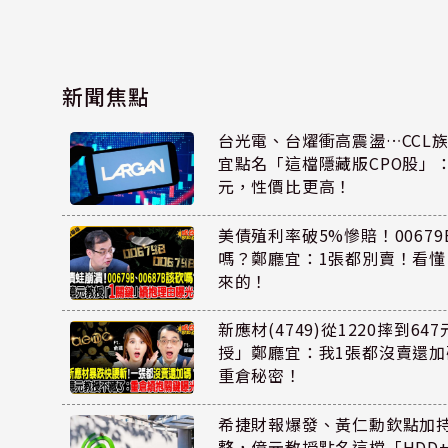
新聞焦點
台光電、台燿衝高震盪…CCL
宜點名「這檔隱藏版CPO股」：
元，性價比更高！
美債殖利率破5%慘賠！00679B
嗎？鄭廳宜：1張都別賣！看
來的！
新應材(4749)從1220摔到6
授」鄭廳宜：我1張都沒賣還
重倉秘密！
希捷財報爆發、黃仁勳欽點加
整，億元教授點名這檔「HDD