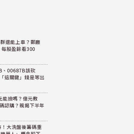
族群還能上車？鄭廳
每股盈餘看300
、00687B該砍
懂「這關鍵」錢是等出
47元能撿嗎？億元教
加碼認購？親揭下半年
持！大洗盤後籌碼重
+機器人」概念股下