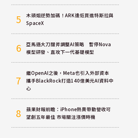
木頭姐逆勢加碼！ARK逢低買進特斯拉與
5
SpaceX
亞馬遜大刀闊斧調整AI策略 暫停Nova
6
模型研發、直攻下一代基礎模型
繼OpenAI之後，Meta也引入外部資本
7
攜手BlackRock打造140億美元AI資料中
心
蘋果財報前瞻：iPhone熱賣帶動營收可
8
望創五年最佳 市場關注漲價時機