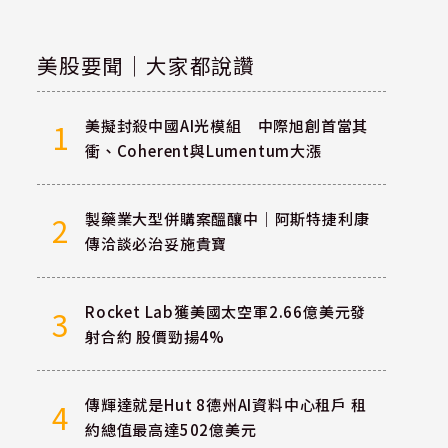
美股要聞｜大家都說讚
美擬封殺中國AI光模組 中際旭創首當其
1
衝、Coherent與Lumentum大漲
製藥業大型併購案醞釀中｜阿斯特捷利康
2
傳洽談必治妥施貴寶
Rocket Lab獲美國太空軍2.66億美元發
3
射合約 股價勁揚4%
傳輝達就是Hut 8德州AI資料中心租戶 租
4
約總值最高達502億美元