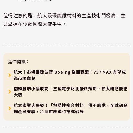
值得注意的是，航太級碳纖維材料的生產技術門檻高，主
要掌握在少數國際大廠手中。
延伸閱讀：
航太｜市場回暖波音 Boeing 全面甦醒！737 MAX 有望成
為市場寵兒
南韓股市小幅收高｜三星電子財測優於預期，航太概念股也
大漲
航太產業大爆發！「熱塑性複合材料」供不應求，全球研發
擴產潮來襲，台灣供應鏈也搶進戰局