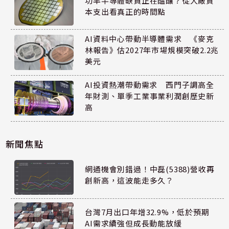
功率半導體缺貨正在醞釀？從大廠資
本支出看真正的時間點
AI資料中心帶動半導體需求 《麥克
林報告》估2027年市場規模突破2.2兆
美元
AI投資熱潮帶動需求 西門子調高全
年財測、單季工業事業利潤創歷史新
高
新聞焦點
網通機會別錯過！中磊(5388)營收再
創新高，這波能走多久？
台灣7月出口年增32.9%，低於預期
AI需求續強但成長動能放緩