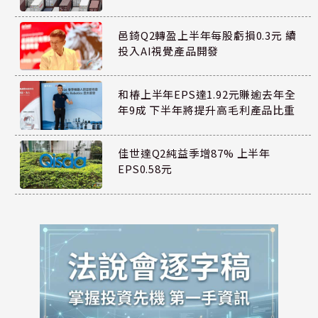
邑錡Q2轉盈上半年每股虧損0.3元 續
投入AI視覺產品開發
和椿上半年EPS達1.92元賺逾去年全
年9成 下半年將提升高毛利產品比重
佳世達Q2純益季增87% 上半年
EPS0.58元