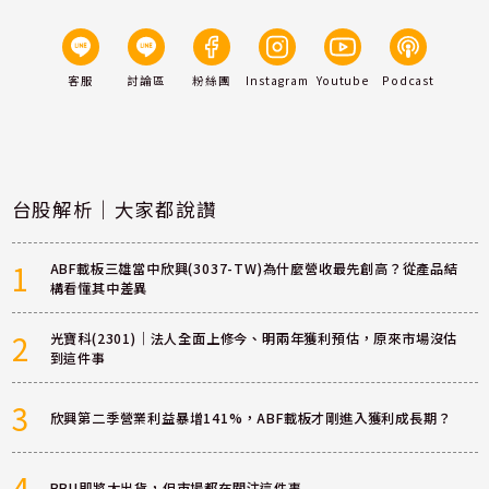
客服
討論區
粉絲團
Instagram
Youtube
Podcast
台股解析｜大家都說讚
1
ABF載板三雄當中欣興(3037-TW)為什麼營收最先創高？從產品結
構看懂其中差異
2
光寶科(2301)｜法人全面上修今、明兩年獲利預估，原來市場沒估
到這件事
3
欣興第二季營業利益暴增141%，ABF載板才剛進入獲利成長期？
4
BBU即將大出貨，但市場都在關注這件事