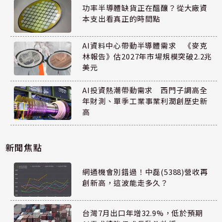
功率半導體缺貨正在醞釀？從大廠資
本支出看真正的時間點
AI資料中心帶動半導體需求 《麥克
林報告》估2027年市場規模突破2.2兆
美元
AI投資熱潮帶動需求 西門子調高全
年財測、單季工業事業利潤創歷史新
高
新聞焦點
網通機會別錯過！中磊(5388)營收再
創新高，這波能走多久？
台灣7月出口年增32.9%，低於預期