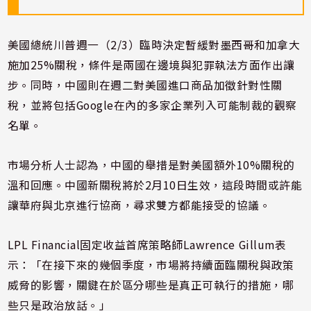
美國總統川普週一（2/3）臨時決定暫緩對墨西哥和加拿大
施加25%關稅，條件是兩國在邊境與犯罪執法方面作出讓
步。同時，中國則在週二對美國進口商品加徵針對性關
稅，並將包括Google在內的多家企業列入可能制裁的觀察
名單。
市場分析人士認為，中國的舉措是對美國額外10%關稅的
溫和回應。中國新關稅將於2月10日生效，這段時間或許能
讓華府與北京進行協商，尋求雙方都能接受的協議。
LPL Financial固定收益首席策略師Lawrence Gillum表
示：「在接下來的幾個季度，市場將持續面臨關稅與政策
威脅的影響，關鍵在於區分哪些是真正可執行的措施，哪
些只是政治放話。」