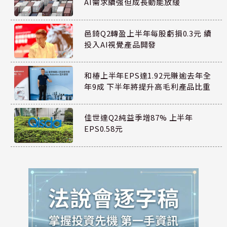
AI需求續強但成長動能放緩
邑錡Q2轉盈上半年每股虧損0.3元 續
投入AI視覺產品開發
和椿上半年EPS達1.92元賺逾去年全
年9成 下半年將提升高毛利產品比重
佳世達Q2純益季增87% 上半年
EPS0.58元