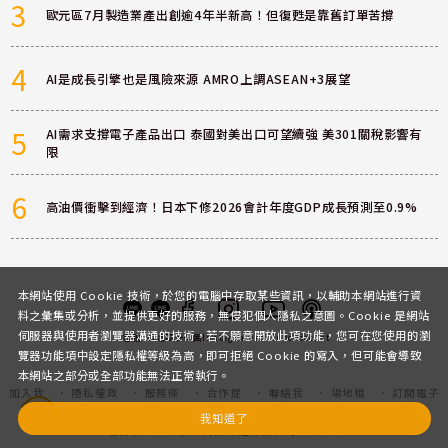
3
歐元區7月製造業產出創逾4年半新高！但復甦是靠舊訂單苦撐
4
AI是成長引擎也是風險來源 AMRO上調ASEAN+3展望
5
AI需求支撐電子產品出口 泰國對美出口可望續強 美301關稅影響有
限
6
高油價衝擊到經濟！日本下修2026會計年度GDP成長預測至0.9%
本網站使用 Cookie 技術，於您的電腦中存取某些資訊，以輔助本網站進行資
料之彙集或分析，並提供更好的服務，無侵犯個人隱私之意圖。Cookie 是網站
伺服器與使用者瀏覽器溝通的技術，若不願意開放此項功能，您可在您使用的瀏
客服
討論區
粉絲團
Instagram
Youtube
Podcast
覽器功能項中設定隱私權等級為高，即可拒絕 Cookie 的寫入，但可能會導致
本網站之部分或全部功能無法正常執行。
加入我
隱私權政
服務條
合作提
聯絡我
場地租
訂閱電子
們
策
款
案
們
借
報
我知道了
優分析 UAnalyze 商拓財經有限公司 © 2025