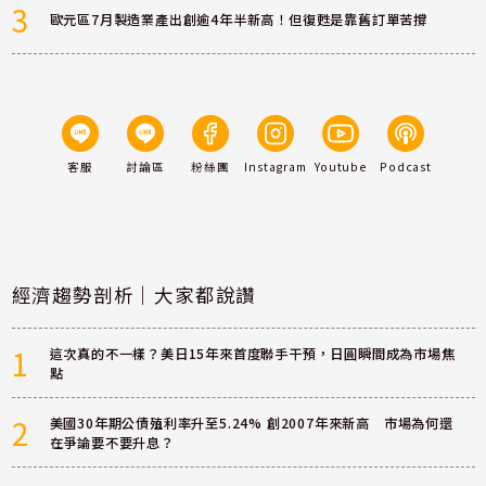
3
歐元區7月製造業產出創逾4年半新高！但復甦是靠舊訂單苦撐
客服
討論區
粉絲團
Instagram
Youtube
Podcast
經濟趨勢剖析｜大家都說讚
1
這次真的不一樣？美日15年來首度聯手干預，日圓瞬間成為市場焦
點
2
美國30年期公債殖利率升至5.24% 創2007年來新高 市場為何還
在爭論要不要升息？