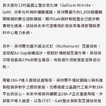
其次是在12吋晶圓上整合氮化鎵（Gallium Nitride，
GaN）功率元件與矽邏輯電路。英特爾展示約1,000個邏輯
閘規模的數位控制模組，顯示GaN與矽製程整合已逐步朝
實用化邁進。該技術未來可望應用於高效率電源管理與資
料中心電力系統。
另外，英特爾也展示減法式釕（Ruthenium）互連技術，
並搭配Air Gap結構設計。相較於傳統銅互連方案，新技術
可降低最高35%的寄生電容，有助提升訊號速度並降低功
耗。
隨著18A-P進入風險試產階段，英特爾不僅試圖縮小與先進
製程競爭對手之間的差距，也積極建立晶圓代工客戶對18A
平台的信心。未來市場將持續關注18A-P正式量產時程、外
部客戶導入進度，以及CFET、GaN整合與新型互連技術是