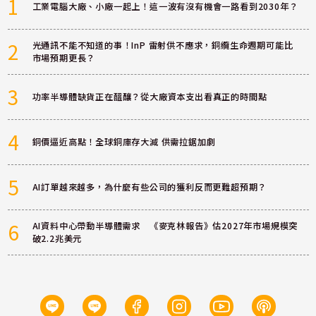
1
工業電腦大廠、小廠一起上！這一波有沒有機會一路看到2030年？
2
光通訊不能不知道的事！InP 雷射供不應求，銅纜生命週期可能比
市場預期更長？
3
功率半導體缺貨正在醞釀？從大廠資本支出看真正的時間點
4
銅價逼近高點！全球銅庫存大減 供需拉鋸加劇
5
AI訂單越來越多，為什麼有些公司的獲利反而更難超預期？
6
AI資料中心帶動半導體需求 《麥克林報告》估2027年市場規模突
破2.2兆美元