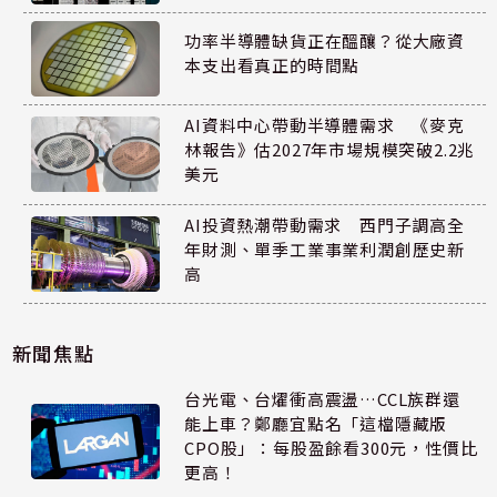
功率半導體缺貨正在醞釀？從大廠資
本支出看真正的時間點
AI資料中心帶動半導體需求 《麥克
林報告》估2027年市場規模突破2.2兆
美元
AI投資熱潮帶動需求 西門子調高全
年財測、單季工業事業利潤創歷史新
高
新聞焦點
台光電、台燿衝高震盪…CCL族群還
能上車？鄭廳宜點名「這檔隱藏版
CPO股」：每股盈餘看300元，性價比
更高！