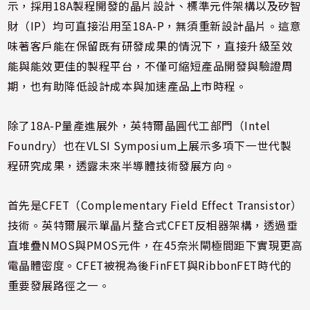
示，採用18A製程開發的晶片設計、標準元件架構以及矽智
財（IP）均可直接沿用至18A-P，無須重新設計晶片。這意
味著客戶能在保留既有研發成果的情況下，直接升級至效
能與能效更佳的製程平台，不僅可縮短產品開發與驗證周
期，也有助降低設計成本與加速產品上市時程。
除了18A-P量產進展外，英特爾晶圓代工部門（Intel
Foundry）也在VLSI Symposium上展示多項下一世代製
程研究成果，透露未來半導體技術發展方向。
首先是CFET（Complementary Field Effect Transistor）
技術。英特爾展示單晶片整合式CFET反相器架構，透過垂
直堆疊NMOS與PMOS元件，在45奈米閘極間距下實現更高
電晶體密度。CFET被視為後FinFET與RibbonFET時代的
重要發展路徑之一。