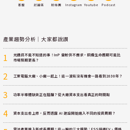
客服
討論區
粉絲團
Instagram
Youtube
Podcast
產業趨勢分析｜大家都說讚
1
光通訊不能不知道的事！InP 雷射供不應求，銅纜生命週期可能比
市場預期更長？
2
工業電腦大廠、小廠一起上！這一波有沒有機會一路看到2030年？
3
功率半導體缺貨正在醞釀？從大廠資本支出看真正的時間點
4
資本支出愈上修，反而透露 AI 建設開始進入不同的投資周期？
電池產業進入新成長週期！這一輪的三大趨勢：ESS接棒EV、價格