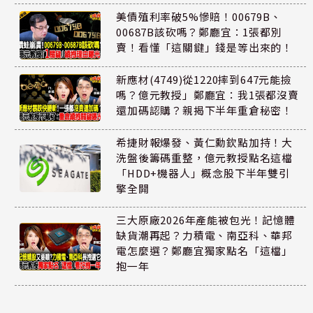
美債殖利率破5%慘賠！00679B、
00687B該砍嗎？鄭廳宜：1張都別
賣！看懂「這關鍵」錢是等出來的！
新應材(4749)從1220摔到647元能撿
嗎？億元教授」鄭廳宜：我1張都沒賣
還加碼認購？親揭下半年重倉秘密！
希捷財報爆發、黃仁勳欽點加持！大
洗盤後籌碼重整，億元教授點名這檔
「HDD+機器人」概念股下半年雙引
擎全開
三大原廠2026年產能被包光！記憶體
缺貨潮再起？力積電、南亞科、華邦
電怎麼選？鄭廳宜獨家點名「這檔」
抱一年