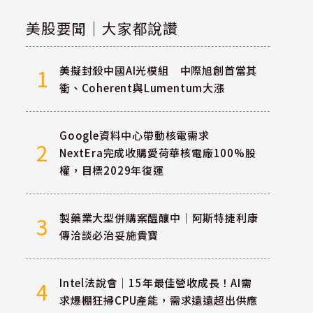
美股要聞｜大家都說讚
美擬封殺中國AI光模組 中際旭創首當其
1
衝、Coherent與Lumentum大漲
Google資料中心帶動核電需求
2
NextEra完成收購愛荷華核電廠100%股
權，目標2029年復運
製藥業大型併購案醞釀中｜阿斯特捷利康
3
傳洽談必治妥施貴寶
Intel法說會｜15年最佳營收成長！AI需
4
求爆棚狂掃CPU產能，需求遠遠超出供應