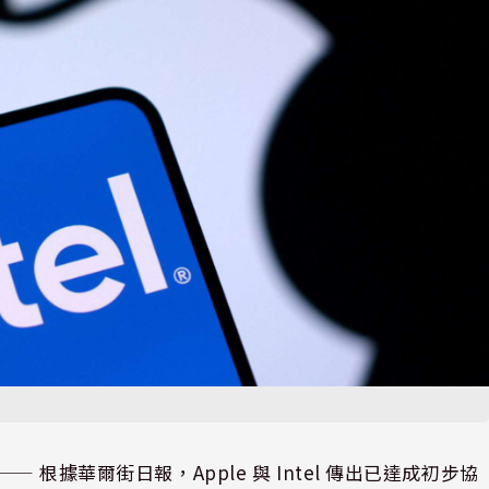
⸺ 根據華爾街日報，Apple 與 Intel 傳出已達成初步協