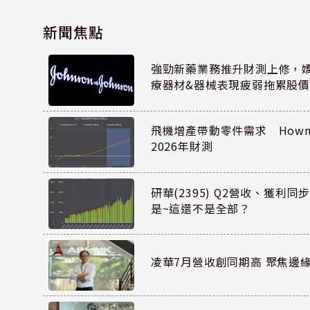
新聞焦點
強勁新藥業務推升財測上修，嬌生
療器材&器械表現疲弱拖累股價
飛機增產帶動零件需求 Howmet
2026年財測
研華(2395) Q2營收、獲利
是~這還不是全部？
凌華7月營收創同期高 聚焦邊緣