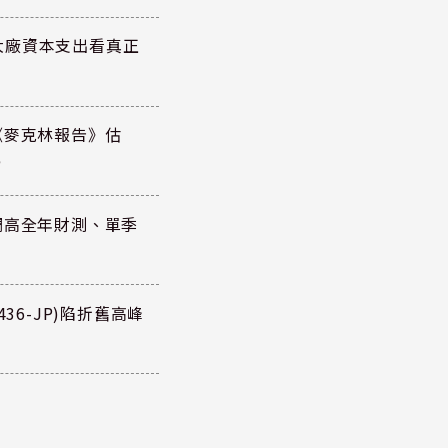
大廠資本支出看真正
《麥克林報告》估
元
調高全年財測、單季
36-JP)陷折舊高峰