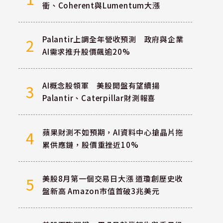
衝、Coherent與Lumentum大漲
Palantir上調全年營收預測 政府與企業
2
AI需求推升股價飆逾20%
AI概念股領軍 美股開盤有望續揚
3
Palantir、Caterpillar財測報喜
蘋果財測不如預期，AI資料中心搶晶片拖
4
累供應鏈，股價重挫近10%
美股8月第一個交易日大漲 道瓊創歷史收
5
盤新高 Amazon市值首破3兆美元