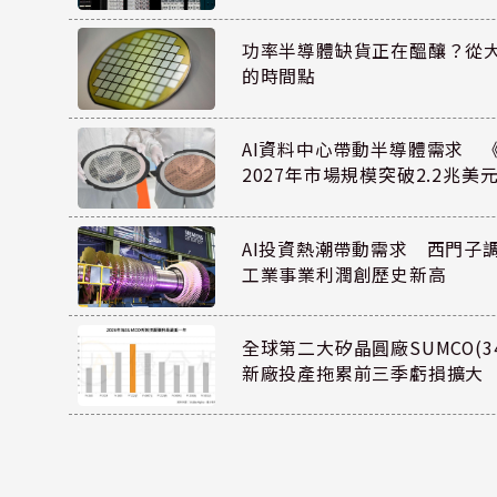
功率半導體缺貨正在醞釀？從
的時間點
AI資料中心帶動半導體需求 
2027年市場規模突破2.2兆美
AI投資熱潮帶動需求 西門子
工業事業利潤創歷史新高
全球第二大矽晶圓廠SUMCO(34
新廠投產拖累前三季虧損擴大