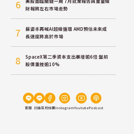
美股面臨關鍵一周 7月就業報告與重量級
6
財報將左右市場走勢
蘇姿丰再喊AI超級循環 AMD預估未來成
7
長速度將高於市場
SpaceX第二季資本支出暴增逾6倍 盤前
8
股價重挫逾10%
客服
討論區
粉絲團
Instagram
Youtube
Podcast