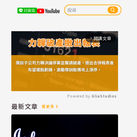
討論區
閱讀文章
arrow_forward_ios
Powered by 
GliaStudios
最新文章
看更多
Mute