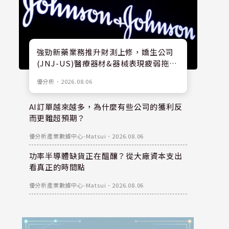
強勁新藥業務推升財測上修，嬌生公司
(JNJ-US)醫療器材&器械表現疲弱拖累
股價
優分析
．
2026.08.06
AI訂單越來越多，為什麼有些公司的獲利反
而更難超預期？
優分析產業數據中心-Matsui
．
2026.08.06
功率半導體缺貨正在醞釀？從大廠資本支出
看真正的時間點
優分析產業數據中心-Matsui
．
2026.08.06