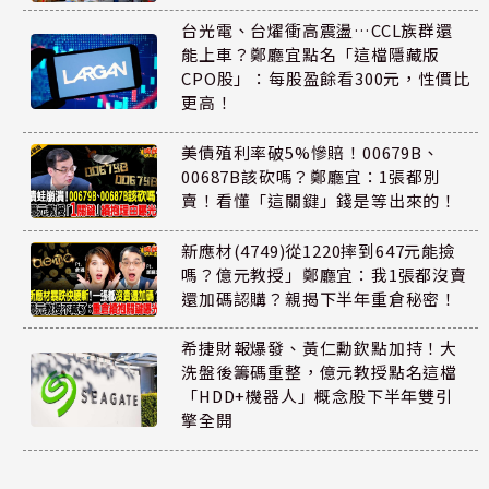
台光電、台燿衝高震盪…CCL族群還
能上車？鄭廳宜點名「這檔隱藏版
CPO股」：每股盈餘看300元，性價比
更高！
美債殖利率破5%慘賠！00679B、
00687B該砍嗎？鄭廳宜：1張都別
賣！看懂「這關鍵」錢是等出來的！
新應材(4749)從1220摔到647元能撿
嗎？億元教授」鄭廳宜：我1張都沒賣
還加碼認購？親揭下半年重倉秘密！
希捷財報爆發、黃仁勳欽點加持！大
洗盤後籌碼重整，億元教授點名這檔
「HDD+機器人」概念股下半年雙引
擎全開