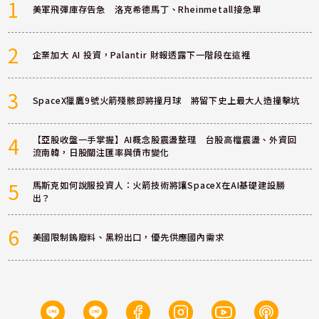
1
美軍飛彈庫存告急 洛克希德馬丁、Rheinmetall接急單
2
企業加大 AI 投資，Palantir 財報透露下一階段在這裡
3
SpaceX獵鷹9號火箭殘骸即將撞月球 將留下史上最大人造撞擊坑
4
【亞股收盤一手掌握】AI概念股震盪整理 台股高檔震盪、外資回
流南韓，日股關注匯率與債市變化
5
馬斯克如何說服投資人：火箭技術將讓SpaceX在AI基礎建設勝
出？
6
美國限制鎢廢料、黑粉出口，優先供應國內需求