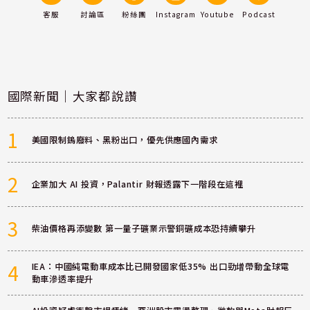
客服
討論區
粉絲團
Instagram
Youtube
Podcast
國際新聞｜大家都說讚
1
美國限制鎢廢料、黑粉出口，優先供應國內需求
2
企業加大 AI 投資，Palantir 財報透露下一階段在這裡
3
柴油價格再添變數 第一量子礦業示警銅礦成本恐持續攀升
4
IEA：中國純電動車成本比已開發國家低35% 出口勁增帶動全球電
動車滲透率提升