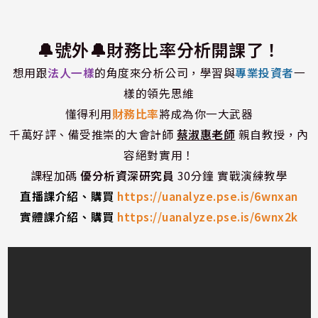
🔔號外🔔財務比率分析開課了！
想用跟
法人一樣
的角度來分析公司，學習與
專業投資者
一
樣的領先思維
懂得利用
財務比率
將成為你一大武器
千萬好評、備受推崇的大會計師
蔡淑惠老師
親自教授，內
容絕對實用！
課程加碼
優分析資深研究員
30分鐘 實戰演練教學
直播課介紹、購買
https://uanalyze.pse.is/6wnxan
實體課介紹、購買
https://uanalyze.pse.is/6wnx2k