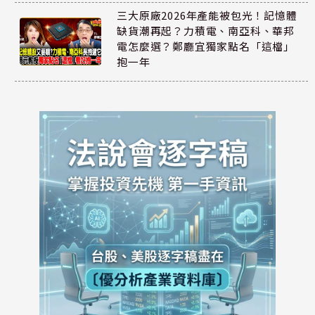
三大原廠2026年產能被包光！記憶體
缺貨潮再起？力積電、南亞科、華邦
電怎麼選？鄭廳宜獨家點名「這檔」
抱一年