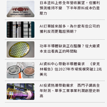
日本塗料上修全年營收展望，但獲利
預測維持不變 下半年原料成本仍是
壓力
AI訂單越來越多，為什麼有些公司的
獲利反而更難超預期？
功率半導體缺貨正在醞釀？從大廠資
本支出看真正的時間點
AI資料中心帶動半導體需求 《麥克
林報告》估2027年市場規模突破2.2兆
美元
AI投資熱潮帶動需求 西門子調高全
年財測、單季工業事業利潤創歷史新
高