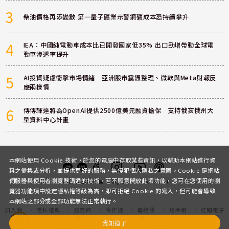
3
柴油價格再添變數 第一量子礦業示警銅礦成本恐持續攀升
4
IEA：中國純電動車成本比已開發國家低35% 出口勁增帶動全球電
動車滲透率提升
5
AI投資疑慮衝擊市場情緒 亞洲股市震盪整理、微軟與Meta財報反
應兩樣情
6
傳傳輝達將為OpenAI提供2500億美元融資擔保 支持俄亥俄州大
型資料中心計畫
本網站使用 Cookie 技術，於您的電腦中存取某些資訊，以輔助本網站進行資
料之彙集或分析，並提供更好的服務，無侵犯個人隱私之意圖。Cookie 是網站
伺服器與使用者瀏覽器溝通的技術，若不願意開放此項功能，您可在您使用的瀏
客服
討論區
粉絲團
Instagram
Youtube
Podcast
覽器功能項中設定隱私權等級為高，即可拒絕 Cookie 的寫入，但可能會導致
本網站之部分或全部功能無法正常執行。
加入我
隱私權政
服務條
合作提
聯絡我
場地租
訂閱電子
們
策
款
案
們
借
報
我知道了