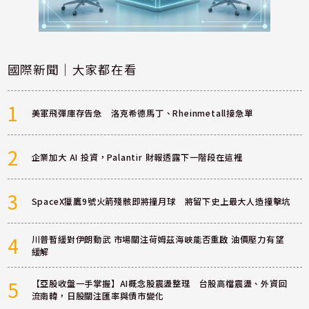
國際新聞｜大家都在看
1
美軍飛彈庫存告急 洛克希德馬丁、Rheinmetall接急單
2
企業加大 AI 投資，Palantir 財報透露下一階段在這裡
3
SpaceX獵鷹9號火箭殘骸即將撞月球 將留下史上最大人造撞擊坑
4
川普暫緩對伊朗動武 市場關注荷姆茲海峽能否重啟 油價壓力有望
緩解
5
【亞股收盤一手掌握】AI概念股震盪整理 台股高檔震盪、外資回
流南韓，日股關注匯率與債市變化