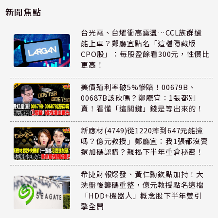
新聞焦點
台光電、台燿衝高震盪…CCL族群還
能上車？鄭廳宜點名「這檔隱藏版
CPO股」：每股盈餘看300元，性價比
更高！
美債殖利率破5%慘賠！00679B、
00687B該砍嗎？鄭廳宜：1張都別
賣！看懂「這關鍵」錢是等出來的！
新應材(4749)從1220摔到647元能撿
嗎？億元教授」鄭廳宜：我1張都沒賣
還加碼認購？親揭下半年重倉秘密！
希捷財報爆發、黃仁勳欽點加持！大
洗盤後籌碼重整，億元教授點名這檔
「HDD+機器人」概念股下半年雙引
擎全開