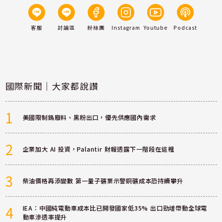
客服
討論區
粉絲團
Instagram
Youtube
Podcast
國際新聞｜大家都說讚
1
美國限制鎢廢料、黑粉出口，優先供應國內需求
2
企業加大 AI 投資，Palantir 財報透露下一階段在這裡
3
柴油價格再添變數 第一量子礦業示警銅礦成本恐持續攀升
4
IEA：中國純電動車成本比已開發國家低35% 出口勁增帶動全球電
動車滲透率提升