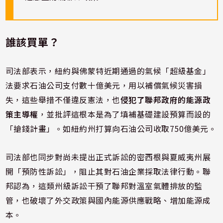
誰該買單？
司法部表示，紐約與佛蒙特近期通過的氣候「超級基金」
法要求石油公司支付數十億美元，用以補償氣候災害損
失，這些舉措不僅違反憲法，也
侵犯了聯邦政府的能源政
策主導權
，並批評這根本是為了填補基礎建設預算而設的
「搶錢計畫」。如紐約州打算向石油公司收取750億美元。
司法部也同步對尚未提出正式訴訟的密西根與夏威夷州展
開「預防性訴訟」，阻止其對石油企業採取法律行動。聯
邦認為，這類州級訴訟干預了聯邦對溫室氣體排放的監
管，也破壞了外交政策與國內能源供應戰略、增加能源成
本。