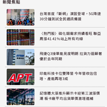
新聞焦點
台灣首度「斷網」演習登場，5G降速
30分鐘測試全民通訊備援
〈熱門股〉磷化銦需求持續看旺 聯亞
周漲41.41％站上所有均線
飛捷Q3接單能見度明朗 拉貨力道顯著
優於去年同期
印能科技卡位雙陣營 今年營收估倍
增、產能再增3成
記憶體大漲推升顯示卡迎第三波漲價
潮 板卡廠平均出貨單價激增進補