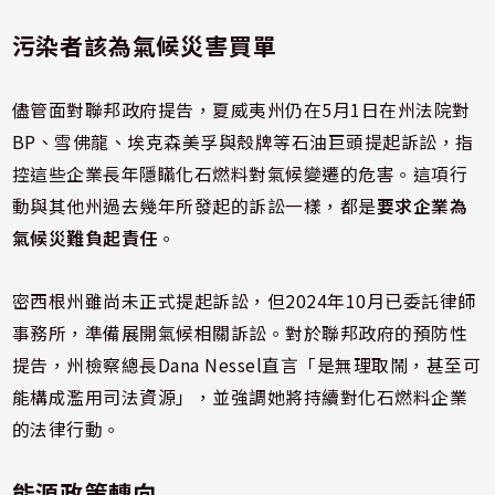
污染者該為氣候災害買單
儘管面對聯邦政府提告，夏威夷州仍在5月1日在州法院對
BP、雪佛龍、埃克森美孚與殼牌等石油巨頭提起訴訟，指
控這些企業長年隱瞞化石燃料對氣候變遷的危害。這項行
動與其他州過去幾年所發起的訴訟一樣，都是
要求企業為
氣候災難負起責任
。
密西根州雖尚未正式提起訴訟，但2024年10月已委託律師
事務所，準備展開氣候相關訴訟。對於聯邦政府的預防性
提告，州檢察總長Dana Nessel直言「是無理取鬧，甚至可
能構成濫用司法資源」，並強調她將持續對化石燃料企業
的法律行動。
能源政策轉向