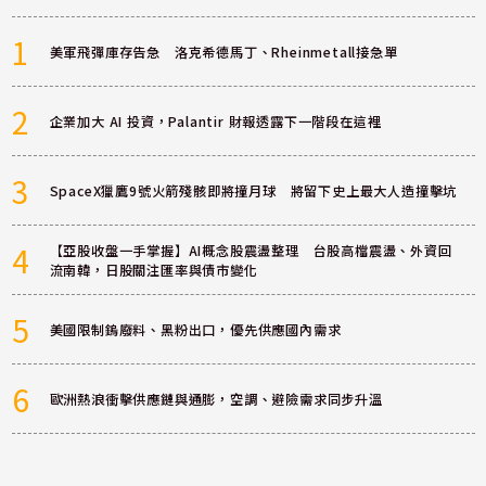
1
美軍飛彈庫存告急 洛克希德馬丁、Rheinmetall接急單
2
企業加大 AI 投資，Palantir 財報透露下一階段在這裡
3
SpaceX獵鷹9號火箭殘骸即將撞月球 將留下史上最大人造撞擊坑
4
【亞股收盤一手掌握】AI概念股震盪整理 台股高檔震盪、外資回
流南韓，日股關注匯率與債市變化
5
美國限制鎢廢料、黑粉出口，優先供應國內需求
6
歐洲熱浪衝擊供應鏈與通膨，空調、避險需求同步升溫