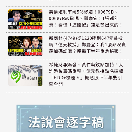
美債殖利率破5%慘賠！00679B、
00687B該砍嗎？鄭廳宜：1張都別
賣！看懂「這關鍵」錢是等出來的！
新應材(4749)從1220摔到647元能撿
嗎？億元教授」鄭廳宜：我1張都沒賣
還加碼認購？親揭下半年重倉秘密！
希捷財報爆發、黃仁勳欽點加持！大
洗盤後籌碼重整，億元教授點名這檔
「HDD+機器人」概念股下半年雙引
擎全開