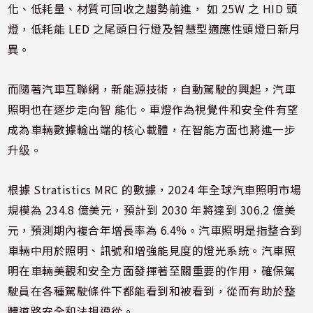
化、低耗量、材質可回收之趨勢前進， 如 25W 之 HID 頭
燈，低耗能 LED 之尾頭日行燈及智慧型適應性頭燈日新月
異。
而隨著汽車互聯網，新能源技術，自動駕駛的興起，汽車
照明也在逐步走向智 能化。車燈作為視覺件和安全件有望
成為車輛數據輸出端的核心載體，在智能方面也將進一步
升级。
根據 Stratistics MRC 的數據，2024 年全球汽車照明市場
規模為 234.8 億美元，預計到 2030 年將達到 306.2 億美
元，預測期內複合年增長率為 6.4%。汽車照明是指整合到
車輛中用於照明、訊號和增強能見度的燈光系統。汽車照
明在車輛美觀和安全方面發揮著至關重要的作用，確保駕
駛員在各種駕駛條件下都能看到和被看到，從而有助於整
體道路安全和法規遵從。