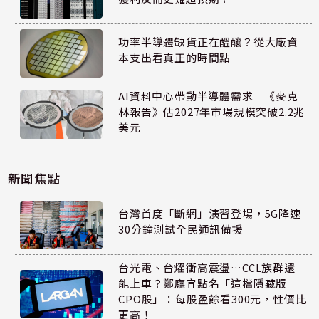
功率半導體缺貨正在醞釀？從大廠資
本支出看真正的時間點
AI資料中心帶動半導體需求 《麥克
林報告》估2027年市場規模突破2.2兆
美元
新聞焦點
台灣首度「斷網」演習登場，5G降速
30分鐘測試全民通訊備援
台光電、台燿衝高震盪…CCL族群還
能上車？鄭廳宜點名「這檔隱藏版
CPO股」：每股盈餘看300元，性價比
更高！