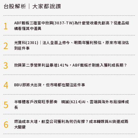
台股解析｜大家都說讚
1
ABF載板三雄當中欣興(3037-TW)為什麼營收最先創高？從產品結
構看懂其中差異
2
光寶科(2301)｜法人全面上修今、明兩年獲利預估，原來市場沒估
到這件事
3
欣興第二季營業利益暴增141%，ABF載板才剛進入獲利成長期？
4
BBU即將大出貨，但市場都在關注這件事
5
半導體客戶改寫旺季節奏 精誠(6214)AI、雲端與海外布局接棒成
長
6
燃油成本大增，航空公司獲利為何仍有撐？成本轉嫁與AI貨運成兩
大關鍵