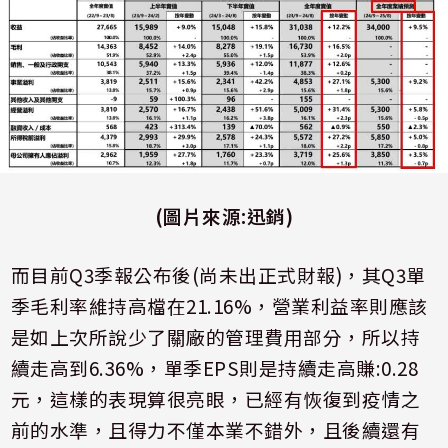
(
圖片來源
:迅銷)
而目前
Q3
季報公布後
(
尚未出正式財報
)
，其
Q3
單
季毛利率維持高檔在
21.16%
，營業利益率則應該
是如上次所說少了關廠的管理費用部分，所以持
續走高到
6.36%
，單季
EPS
則是持續走高賺
:0.28
元，這樣的表現算很亮眼，已經有恢復到疫情之
前的水準，且得力不僅本業不錯外，且後續還有