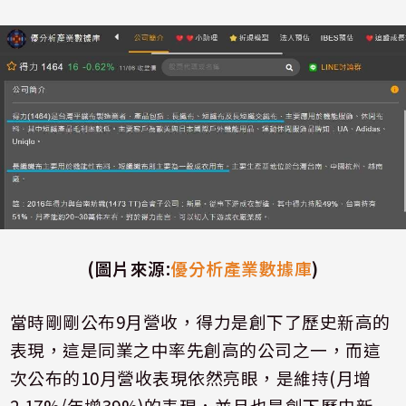
(
圖片來源
:
優分析產業數據庫
)
當時剛剛公布
9
月營收，得力是創下了歷史新高的
表現，這是同業之中率先創高的公司之一，而這
次公布的
10
月營收表現依然亮眼，是維持
(
月增
2.17%/
年增
39%)
的表現，並且也是創下歷史新