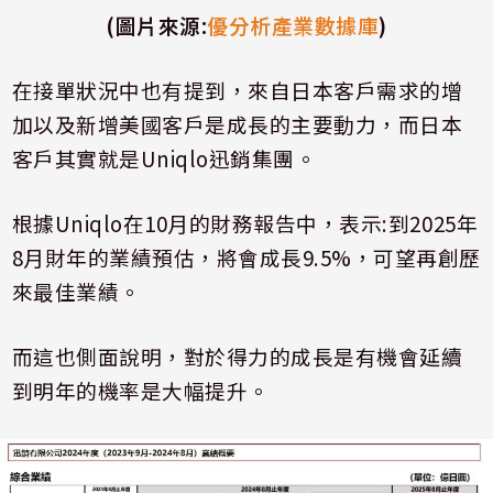
(圖片來源
:
優分析產業數據庫
)
在接單狀況中也有提到，來自日本客戶需求的增
加以及新增美國客戶是成長的主要動力，而日本
客戶其實就是
Uniqlo
迅銷集團。
根據
Uniqlo
在
10
月的財務報告中，表示
:
到
2025
年
8
月財年的業績預估，將會成長
9.5%
，可望再創歷
來最佳業績。
而這也側面說明，對於得力的成長是有機會延續
到明年的機率是大幅提升。