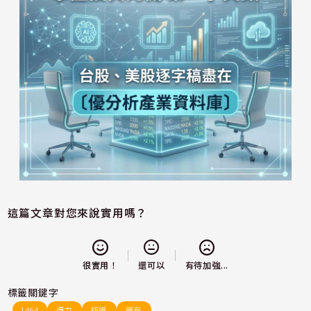
這篇文章對您來說實用嗎？
還可以
很實用！
有待加強...
標籤關鍵字
1464
得力
紡織
織布