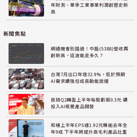
年財測、單季工業事業利潤創歷史新
高
新聞焦點
網通機會別錯過！中磊(5388)營收再
創新高，這波能走多久？
台灣7月出口年增32.9%，低於預期
AI需求續強但成長動能放緩
邑錡Q2轉盈上半年每股虧損0.3元 續
投入AI視覺產品開發
和椿上半年EPS達1.92元賺逾去年全
年9成 下半年將提升高毛利產品比重