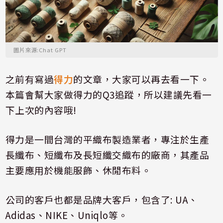
圖片來源:Chat GPT
之前有寫過
得力
的文章，大家可以再去看一下。
本篇會幫大家做得力的
Q3
追蹤，所以建議先看一
下上次的內容哦
!
得力是一間台灣的平織布製造業者，專注於生產
長纖布、短纖布及長短纖交織布的廠商，其產品
主要應用於機能服飾、休閒布料。
公司的客戶也都是品牌大客戶，包含了
:
UA
、
Adidas
、
NIKE
、
Uniqlo
等。