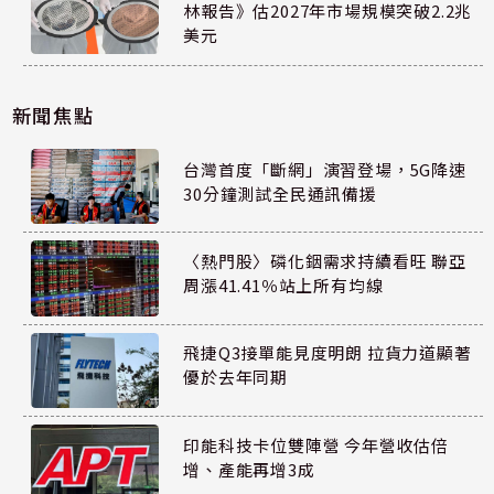
林報告》估2027年市場規模突破2.2兆
美元
新聞焦點
台灣首度「斷網」演習登場，5G降速
30分鐘測試全民通訊備援
〈熱門股〉磷化銦需求持續看旺 聯亞
周漲41.41％站上所有均線
飛捷Q3接單能見度明朗 拉貨力道顯著
優於去年同期
印能科技卡位雙陣營 今年營收估倍
增、產能再增3成