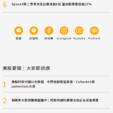
6
SpaceX第二季資本支出暴增逾6倍 盤前股價重挫逾10%
客服
討論區
粉絲團
Instagram
Youtube
Podcast
美股要聞｜大家都說讚
1
美擬封殺中國AI光模組 中際旭創首當其衝、Coherent與
Lumentum大漲
2
製藥業大型併購案醞釀中｜阿斯特捷利康傳洽談必治妥施貴寶