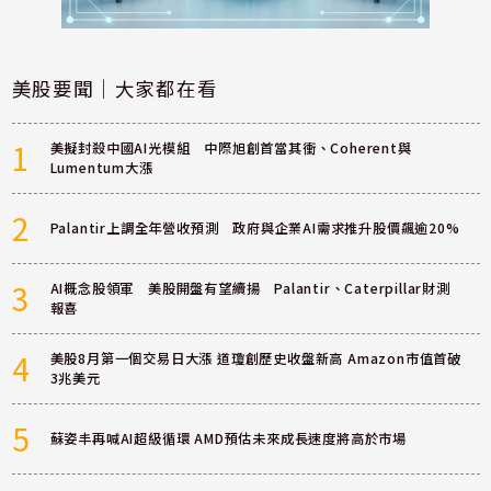
美股要聞｜大家都在看
1
美擬封殺中國AI光模組 中際旭創首當其衝、Coherent與
Lumentum大漲
2
Palantir上調全年營收預測 政府與企業AI需求推升股價飆逾20%
3
AI概念股領軍 美股開盤有望續揚 Palantir、Caterpillar財測
報喜
4
美股8月第一個交易日大漲 道瓊創歷史收盤新高 Amazon市值首破
3兆美元
5
蘇姿丰再喊AI超級循環 AMD預估未來成長速度將高於市場