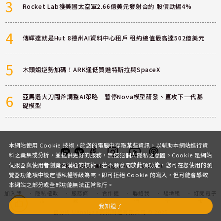
3
Rocket Lab獲美國太空軍2.66億美元發射合約 股價勁揚4%
4
傳輝達就是Hut 8德州AI資料中心租戶 租約總值最高達502億美元
5
木頭姐逆勢加碼！ARK逢低買進特斯拉與SpaceX
6
亞馬遜大刀闊斧調整AI策略 暫停Nova模型研發、直攻下一代基
礎模型
本網站使用 Cookie 技術，於您的電腦中存取某些資訊，以輔助本網站進行資
料之彙集或分析，並提供更好的服務，無侵犯個人隱私之意圖。Cookie 是網站
伺服器與使用者瀏覽器溝通的技術，若不願意開放此項功能，您可在您使用的瀏
客服
討論區
粉絲團
Instagram
Youtube
Podcast
覽器功能項中設定隱私權等級為高，即可拒絕 Cookie 的寫入，但可能會導致
本網站之部分或全部功能無法正常執行。
加入我
隱私權政
服務條
合作提
聯絡我
場地租
訂閱電子
們
策
款
案
們
借
報
我知道了
優分析 UAnalyze 商拓財經有限公司 © 2025