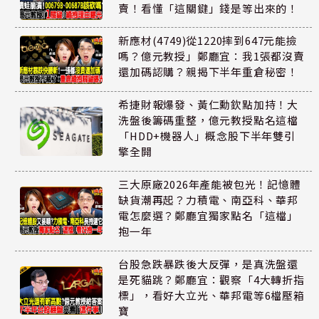
賣！看懂「這關鍵」錢是等出來的！
新應材(4749)從1220摔到647元能撿
嗎？億元教授」鄭廳宜：我1張都沒賣
還加碼認購？親揭下半年重倉秘密！
希捷財報爆發、黃仁勳欽點加持！大
洗盤後籌碼重整，億元教授點名這檔
「HDD+機器人」概念股下半年雙引
擎全開
三大原廠2026年產能被包光！記憶體
缺貨潮再起？力積電、南亞科、華邦
電怎麼選？鄭廳宜獨家點名「這檔」
抱一年
台股急跌暴跌後大反彈，是真洗盤還
是死貓跳？鄭廳宜：觀察「4大轉折指
標」，看好大立光、華邦電等6檔壓箱
寶