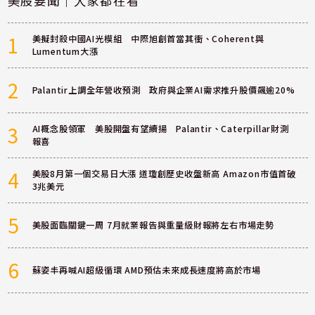
美股要聞｜大家都在看
1
美擬封殺中國AI光模組 中際旭創首當其衝、Coherent與
Lumentum大漲
2
Palantir上調全年營收預測 政府與企業AI需求推升股價飆逾20%
3
AI概念股領軍 美股開盤有望續揚 Palantir、Caterpillar財測
報喜
4
美股8月第一個交易日大漲 道瓊創歷史收盤新高 Amazon市值首破
3兆美元
5
美股面臨關鍵一周 7月就業報告與重量級財報將左右市場走勢
6
蘇姿丰再喊AI超級循環 AMD預估未來成長速度將高於市場