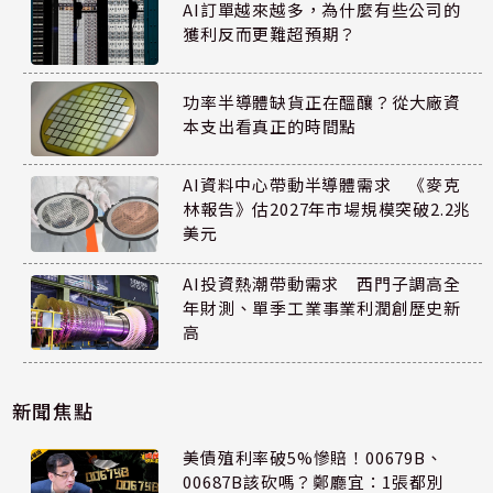
AI訂單越來越多，為什麼有些公司的
獲利反而更難超預期？
功率半導體缺貨正在醞釀？從大廠資
本支出看真正的時間點
AI資料中心帶動半導體需求 《麥克
林報告》估2027年市場規模突破2.2兆
美元
AI投資熱潮帶動需求 西門子調高全
年財測、單季工業事業利潤創歷史新
高
新聞焦點
美債殖利率破5%慘賠！00679B、
00687B該砍嗎？鄭廳宜：1張都別