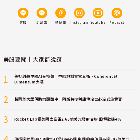
客服
討論區
粉絲團
Instagram
Youtube
Podcast
美股要聞｜大家都說讚
1
美擬封殺中國AI光模組 中際旭創首當其衝、Coherent與
Lumentum大漲
2
製藥業大型併購案醞釀中｜阿斯特捷利康傳洽談必治妥施貴寶
3
Rocket Lab獲美國太空軍2.66億美元發射合約 股價勁揚4%
4
傳輝達就是Hut 8德州AI資料中心租戶 租約總值最高達502億美元