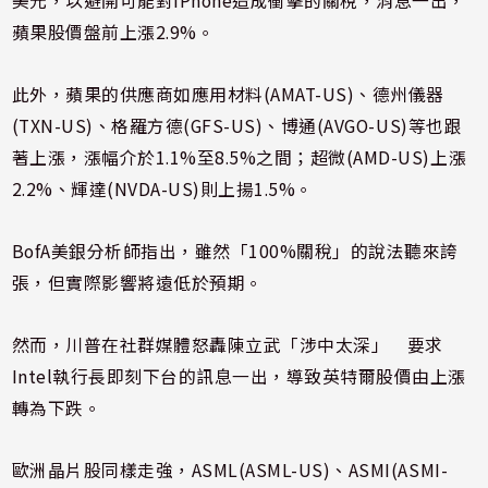
美元，以避開可能對iPhone造成衝擊的關稅，消息一出，
蘋果股價盤前上漲2.9%。
此外，蘋果的供應商如應用材料(AMAT-US)、德州儀器
(TXN-US)、格羅方德(GFS-US)、博通(AVGO-US)等也跟
著上漲，漲幅介於1.1%至8.5%之間；超微(AMD-US)上漲
2.2%、輝達(NVDA-US)則上揚1.5%。
BofA美銀分析師指出，雖然「100%關稅」的說法聽來誇
張，但實際影響將遠低於預期。
然而，川普在社群媒體怒轟陳立武「涉中太深」 要求
Intel執行長即刻下台的訊息一出，導致英特爾股價由上漲
轉為下跌。
歐洲晶片股同樣走強，ASML(ASML-US)、ASMI(ASMI-