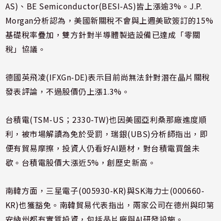
AS)、BE Semiconductor(BESI-AS)皆上漲逾3%。J.P.
Morgan分析認為，美國新關稅不會與上週美歐簽訂的15%
基礎稅率疊加，雙方針對半導體製造設備已達成「零關
稅」協議。
德國英飛凌(IFXGn-DE)表示目前尚無法針對潛在晶片關稅
發表評論，不過股價仍上漲1.3%。
台積電(TSM-US；2330-TW)也因美國亞利桑那廠進度順
利，被市場解讀為免於受罰，瑞銀(UBS)分析師指出，即
便有貿易摩擦，投資人仍看好AI題材，對台積電買盤未
歇。台積電股價大漲近5%，創歷史新高。
南韓方面，三星電子(005930-KR)與SK海力士(000660-
KR)也獲豁免。南韓貿易代表指出，兩家公司在德州與印第
安納州都有實質投資，包括晶片廠與AI研發設施。