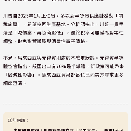
川普自2025年1月上任後，多次對半導體供應鏈發動「關
稅施壓」，希望拉回生產基地。分析師指出，川普一貫手
法是「喊價高、再協商壓低」，最終稅率可能僅為對等性
調整，避免影響通膨與消費性電子價格。
不過，馬來西亞與菲律賓則處於不確定狀態。菲律賓半導
體協會指出，該國出口有70%是半導體，新政策可能帶來
「毀滅性影響」。馬來西亞貿易部長也已向美方尋求更多
細節澄清。
延伸閱讀：
半導體震撼彈｜川普怒轟陳立武「涉中太深」 要求Intel