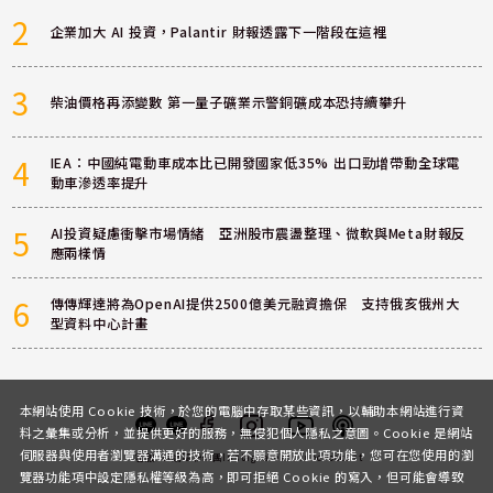
2
企業加大 AI 投資，Palantir 財報透露下一階段在這裡
3
柴油價格再添變數 第一量子礦業示警銅礦成本恐持續攀升
4
IEA：中國純電動車成本比已開發國家低35% 出口勁增帶動全球電
動車滲透率提升
5
AI投資疑慮衝擊市場情緒 亞洲股市震盪整理、微軟與Meta財報反
應兩樣情
6
傳傳輝達將為OpenAI提供2500億美元融資擔保 支持俄亥俄州大
型資料中心計畫
本網站使用 Cookie 技術，於您的電腦中存取某些資訊，以輔助本網站進行資
料之彙集或分析，並提供更好的服務，無侵犯個人隱私之意圖。Cookie 是網站
伺服器與使用者瀏覽器溝通的技術，若不願意開放此項功能，您可在您使用的瀏
客服
討論區
粉絲團
Instagram
Youtube
Podcast
覽器功能項中設定隱私權等級為高，即可拒絕 Cookie 的寫入，但可能會導致