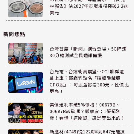
林報告》估2027年市場規模突破2.2兆
美元
新聞焦點
台灣首度「斷網」演習登場，5G降速
30分鐘測試全民通訊備援
台光電、台燿衝高震盪…CCL族群還
能上車？鄭廳宜點名「這檔隱藏版
CPO股」：每股盈餘看300元，性價比
更高！
美債殖利率破5%慘賠！00679B、
00687B該砍嗎？鄭廳宜：1張都別
賣！看懂「這關鍵」錢是等出來的！
新應材(4749)從1220摔到647元能撿