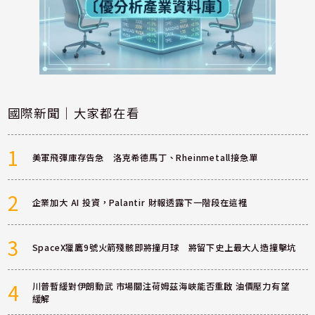
國際新聞｜大家都在看
1
美軍飛彈庫存告急 洛克希德馬丁、Rheinmetall接急單
2
企業加大 AI 投資，Palantir 財報透露下一階段在這裡
3
SpaceX獵鷹9號火箭殘骸即將撞月球 將留下史上最大人造撞擊坑
4
川普暫緩對伊朗動武 市場關注荷姆茲海峽能否重啟 油價壓力有望
緩解