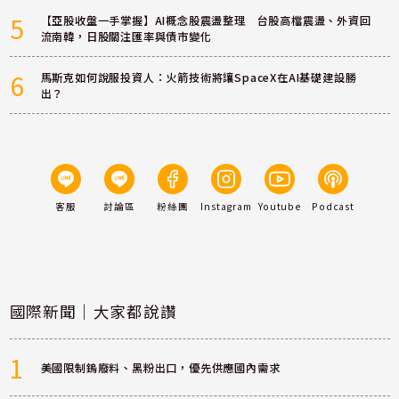
5
【亞股收盤一手掌握】AI概念股震盪整理 台股高檔震盪、外資回
流南韓，日股關注匯率與債市變化
6
馬斯克如何說服投資人：火箭技術將讓SpaceX在AI基礎建設勝
出？
客服
討論區
粉絲團
Instagram
Youtube
Podcast
國際新聞｜大家都說讚
1
美國限制鎢廢料、黑粉出口，優先供應國內需求