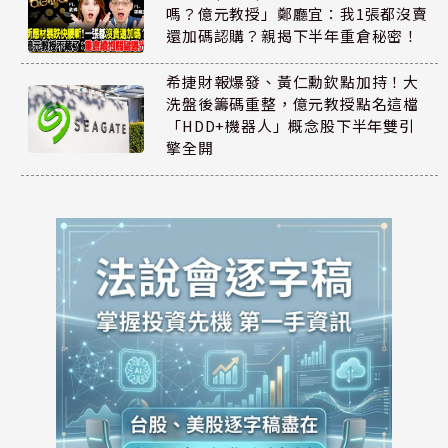
嗎？億元教授」鄭廳宜：我1張都沒賣
還加碼認購？親揭下半年重倉秘密！
希捷財報爆發、黃仁勳欽點加持！大
洗盤後籌碼重整，億元教授點名這檔
「HDD+機器人」概念股下半年雙引
擎全開