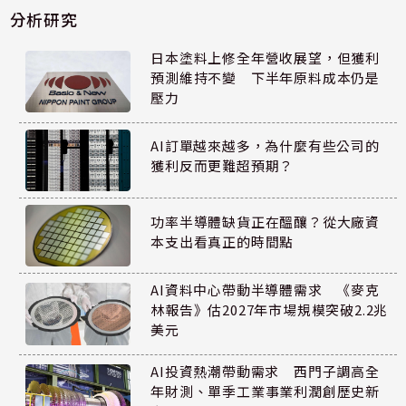
分析研究
日本塗料上修全年營收展望，但獲利
預測維持不變 下半年原料成本仍是
壓力
AI訂單越來越多，為什麼有些公司的
獲利反而更難超預期？
功率半導體缺貨正在醞釀？從大廠資
本支出看真正的時間點
AI資料中心帶動半導體需求 《麥克
林報告》估2027年市場規模突破2.2兆
美元
AI投資熱潮帶動需求 西門子調高全
年財測、單季工業事業利潤創歷史新