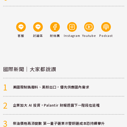
客服
討論區
粉絲團
Instagram
Youtube
Podcast
國際新聞｜大家都說讚
1
美國限制鎢廢料、黑粉出口，優先供應國內需求
2
企業加大 AI 投資，Palantir 財報透露下一階段在這裡
3
柴油價格再添變數 第一量子礦業示警銅礦成本恐持續攀升