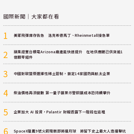
國際新聞｜大家都在看
1
美軍飛彈庫存告急 洛克希德馬丁、Rheinmetall接急單
2
蘋果證實台積電Arizona廠產能快速提升 在地供應鏈已供貨逾1
億顆零組件
3
中國對歐盟祭選擇性稀土管制，鎖定14家國防與航太企業
4
柴油價格再添變數 第一量子礦業示警銅礦成本恐持續攀升
5
企業加大 AI 投資，Palantir 財報透露下一階段在這裡
6
SpaceX獵鷹9號火箭殘骸即將撞月球 將留下史上最大人造撞擊坑