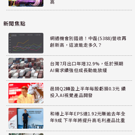
高
新聞焦點
網通機會別錯過！中磊(5388)營收再
創新高，這波能走多久？
台灣7月出口年增32.9%，低於預期
AI需求續強但成長動能放緩
邑錡Q2轉盈上半年每股虧損0.3元 續
投入AI視覺產品開發
和椿上半年EPS達1.92元賺逾去年全
年9成 下半年將提升高毛利產品比重