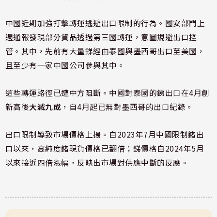
中國近期加強打擊轉運逃避出口限制的行為。國安部門上
週通報發現部分貨品透過第三國轉運，意圖規避出口控
管。其中，先前有大量銻經由泰國與墨西哥出口至美國，
且至少有一家中國公司參與其中。
這些轉運路徑已遭中方阻斷。中國對泰國的銻出口在4月創
新高後
大減九成
，自4月起已無對墨西哥的出口紀錄。
出口限制導致市場價格上揚。自2023年7月中國限制鍺出
口以來，高純度鍺現貨價格已翻倍；銻價格自2024年5月
以來接近四倍漲幅，反映出市場對供應中斷的反應。