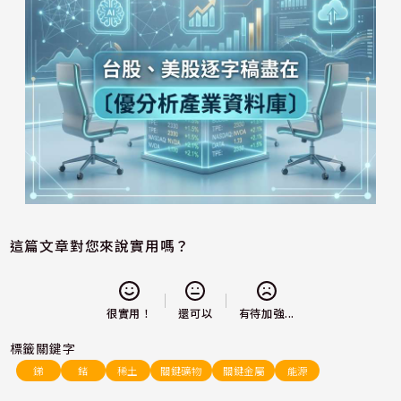
這篇文章對您來說實用嗎？
還可以
很實用！
有待加強...
標籤關鍵字
銻
鍺
稀土
關鍵礦物
關鍵金屬
能源