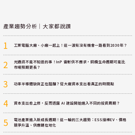
產業趨勢分析｜大家都說讚
1
工業電腦大廠、小廠一起上！這一波有沒有機會一路看到2030年？
2
光通訊不能不知道的事！InP 雷射供不應求，銅纜生命週期可能比
市場預期更長？
3
功率半導體缺貨正在醞釀？從大廠資本支出看真正的時間點
4
資本支出愈上修，反而透露 AI 建設開始進入不同的投資周期？
5
電池產業進入新成長週期！這一輪的三大趨勢：ESS接棒EV、價格
競爭升溫、供應鏈在地化