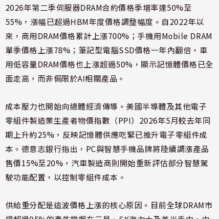
2026年第二季伺服器DRAM合約價格季增率達50%至
55%，漲幅已超過HBM年度價格調整幅度。自2022年以
來，商用DRAM價格累計上漲700%；手機用Mobile DRAM
單季價格上漲78%；筆記型電腦SSD價格一年內翻倍，車
用低容量DRAM價格也上漲超過50%，顯示記憶體價格已全
面走高，而非侷限於AI相關產品。
成本壓力也開始向總體經濟傳導。美國半導體及其他電子
零組件製造業生產者物價指數（PPI）2026年5月較去年同
期上升約25%，反映記憶體供應吃緊已推升電子零組件成
本。德意志銀行指出，PC與智慧手機品牌將陸續調漲產品
售價15%至20%，汽車製造商則開始重新評估部分智慧駕
駛功能配置，以控制零組件成本。
供給重分配是這波價格上漲的核心原因。目前全球DRAM市