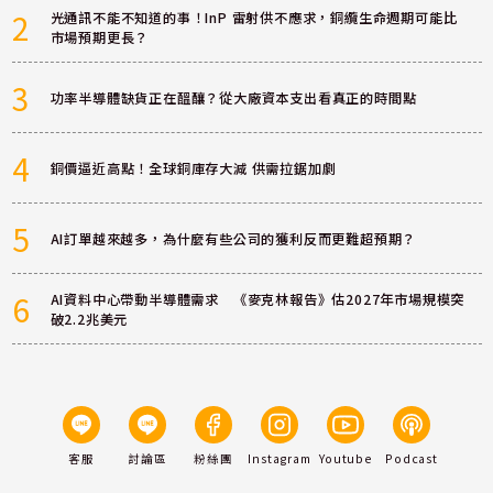
2
光通訊不能不知道的事！InP 雷射供不應求，銅纜生命週期可能比
市場預期更長？
3
功率半導體缺貨正在醞釀？從大廠資本支出看真正的時間點
4
銅價逼近高點！全球銅庫存大減 供需拉鋸加劇
5
AI訂單越來越多，為什麼有些公司的獲利反而更難超預期？
6
AI資料中心帶動半導體需求 《麥克林報告》估2027年市場規模突
破2.2兆美元
客服
討論區
粉絲團
Instagram
Youtube
Podcast