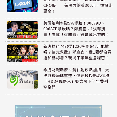
CPO股」：每股盈餘看300元，性價比
更高！
美債殖利率破5%慘賠！00679B、
00687B該砍嗎？鄭廳宜：1張都別
賣！看懂「這關鍵」錢是等出來的！
新應材(4749)從1220摔到647元能撿
嗎？億元教授」鄭廳宜：我1張都沒賣
還加碼認購？親揭下半年重倉秘密！
希捷財報爆發、黃仁勳欽點加持！大
洗盤後籌碼重整，億元教授點名這檔
「HDD+機器人」概念股下半年雙引
擎全開