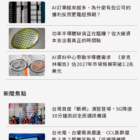
AI訂單越來越多，為什麼有些公司的
獲利反而更難超預期？
功率半導體缺貨正在醞釀？從大廠資
本支出看真正的時間點
AI資料中心帶動半導體需求 《麥克
林報告》估2027年市場規模突破2.2兆
美元
新聞焦點
台灣首度「斷網」演習登場，5G降速
30分鐘測試全民通訊備援
台光電、台燿衝高震盪…CCL族群還
能上車？鄭廳宜點名「這檔隱藏版