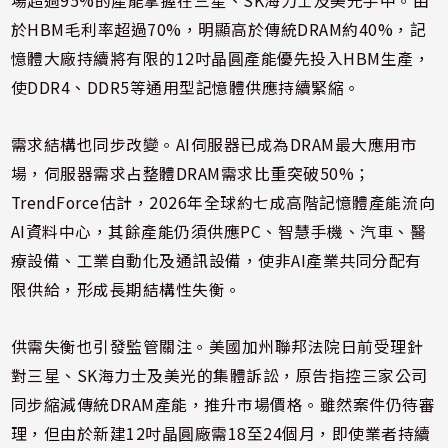
場超過95%的產能掌握在三星、SK海力士及美光手中。由
於HBM毛利率超過70%，明顯高於傳統DRAM約40%，記
憶體大廠持續將有限的12吋晶圓產能優先投入HBM生產，
使DDR4、DDR5等通用型記憶體供應持續緊縮。
需求結構也同步改變。AI伺服器已成為DRAM最大應用市
場，伺服器需求占整體DRAM需求比重突破50%；
TrendForce估計，2026年全球約七成高階記憶體產能流向
AI資料中心，其餘產能仍須供應PC、智慧手機、汽車、醫
療設備、工業自動化及通訊設備，使非AI產業共同分配有
限供給，形成長期結構性失衡。
供需失衡也引發監管關注。美國加州聯邦法院日前受理針
對三星、SK海力士及美光的集體訴訟，原告指控三家公司
同步縮減傳統DRAM產能，推升市場價格。雖然案件仍待審
理，但由於新建12吋晶圓廠需18至24個月，即使業者持續