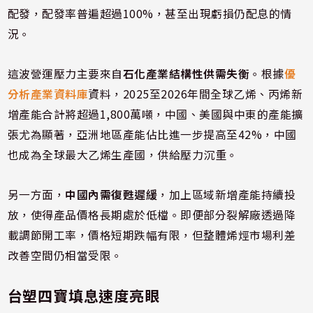
配發，配發率普遍超過100%，甚至出現虧損仍配息的情
況。
這波營運壓力主要來自
石化產業結構性供需失衡
。根據
優
分析產業資料庫
資料，2025至2026年間全球乙烯、丙烯新
增產能合計將超過1,800萬噸，中國、美國與中東的產能擴
張尤為顯著，亞洲地區產能佔比進一步提高至42%，中國
也成為全球最大乙烯生產國，供給壓力沉重。
另一方面，
中國內需復甦遲緩
，加上區域新增產能持續投
放，使得產品價格長期處於低檔。即便部分裂解廠透過降
載調節開工率，價格短期跌幅有限，但整體烯烴市場利差
改善空間仍相當受限。
台塑四寶填息速度亮眼