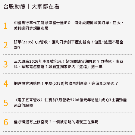
台股動態｜大家都在看
1
中國自行車代工龍頭津富士達IPO 海外設廠搶歐美訂單，巨大、
美利達同步調整布局
2
研華(2395) Q2營收、獲利同步創下歷史新高！但是~這還不是全
部？
3
三大原廠2026年產能被包光！記憶體缺貨潮再起？力積電、南亞
科、華邦電怎麼選？鄭廳宜獨家點名「這檔」抱一年
4
網通機會別錯過！中磊(5388)營收再創新高，這波能走多久？
5
〈電子五哥營收〉仁寶前7月營收5206億元年增逾1成 Q3主要動能
來自伺服器
6
佳必琪還有上修空間？一個被忽略的訊號正在浮現