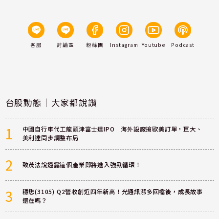
客服
討論區
粉絲團
Instagram
Youtube
Podcast
台股動態｜大家都說讚
1
中國自行車代工龍頭津富士達IPO 海外設廠搶歐美訂單，巨大、
美利達同步調整布局
2
致茂法說透露這個產業即將進入強勁循環！
3
穩懋(3105) Q2營收創近四年新高！光通訊漲多回檔後，成長故事
還在嗎？