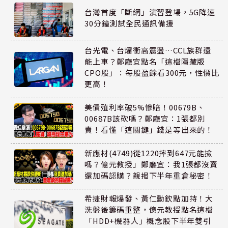
台灣首度「斷網」演習登場，5G降速
30分鐘測試全民通訊備援
台光電、台燿衝高震盪…CCL族群還
能上車？鄭廳宜點名「這檔隱藏版
CPO股」：每股盈餘看300元，性價比
更高！
美債殖利率破5%慘賠！00679B、
00687B該砍嗎？鄭廳宜：1張都別
賣！看懂「這關鍵」錢是等出來的！
新應材(4749)從1220摔到647元能撿
嗎？億元教授」鄭廳宜：我1張都沒賣
還加碼認購？親揭下半年重倉秘密！
希捷財報爆發、黃仁勳欽點加持！大
洗盤後籌碼重整，億元教授點名這檔
「HDD+機器人」概念股下半年雙引