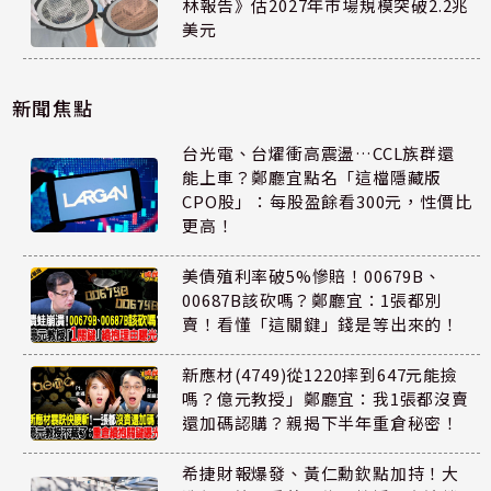
林報告》估2027年市場規模突破2.2兆
美元
新聞焦點
台光電、台燿衝高震盪…CCL族群還
能上車？鄭廳宜點名「這檔隱藏版
CPO股」：每股盈餘看300元，性價比
更高！
美債殖利率破5%慘賠！00679B、
00687B該砍嗎？鄭廳宜：1張都別
賣！看懂「這關鍵」錢是等出來的！
新應材(4749)從1220摔到647元能撿
嗎？億元教授」鄭廳宜：我1張都沒賣
還加碼認購？親揭下半年重倉秘密！
希捷財報爆發、黃仁勳欽點加持！大