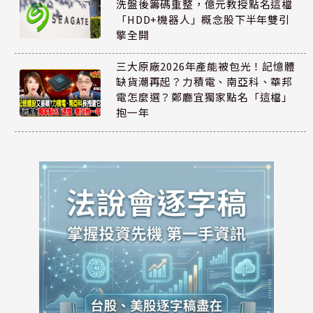
洗盤後籌碼重整，億元教授點名這檔
「HDD+機器人」概念股下半年雙引
擎全開
三大原廠2026年產能被包光！記憶體
缺貨潮再起？力積電、南亞科、華邦
電怎麼選？鄭廳宜獨家點名「這檔」
抱一年