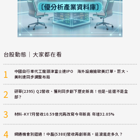
台股動態｜大家都在看
1
中國自行車代工龍頭津富士達IPO 海外設廠搶歐美訂單，巨大、
美利達同步調整布局
2
研華(2395) Q2營收、獲利同步創下歷史新高！但是~這還不是全
部？
3
材料-KY7月營收10.59億元再改寫今年新高 年增32.05%
4
網通機會別錯過！中磊(5388)營收再創新高，這波能走多久？