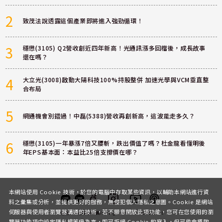
2
致茂法說透露這個產業即將進入強勁循環！
3
穩懋(3105) Q2營收創近四年新高！光通訊漲多回檔後，成長故事
還在嗎？
4
大立光(3008)啟動大陽科技100%持股整併 加速光學與VCM垂直整
合布局
5
網通機會別錯過！中磊(5388)營收再創新高，這波能走多久？
6
穩懋(3105)一年暴漲7倍又腰斬，跌出價值了嗎？杜金龍看懂明後
年EPS基本面：本益比25倍支撐價在哪？
本網站使用 Cookie 技術，於您的電腦中存取某些資訊，以輔助本網站進行資
料之彙集或分析，並提供更好的服務，無侵犯個人隱私之意圖。Cookie 是網站
伺服器與使用者瀏覽器溝通的技術，若不願意開放此項功能，您可在您使用的瀏
客服
討論區
粉絲團
Instagram
Youtube
Podcast
覽器功能項中設定隱私權等級為高，即可拒絕 Cookie 的寫入，但可能會導致