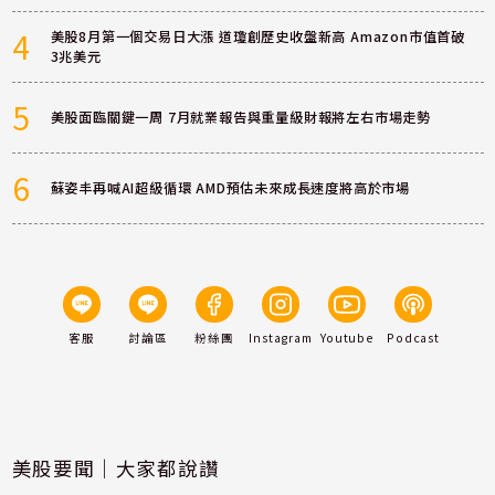
4
美股8月第一個交易日大漲 道瓊創歷史收盤新高 Amazon市值首破
3兆美元
5
美股面臨關鍵一周 7月就業報告與重量級財報將左右市場走勢
6
蘇姿丰再喊AI超級循環 AMD預估未來成長速度將高於市場
客服
討論區
粉絲團
Instagram
Youtube
Podcast
美股要聞｜大家都說讚