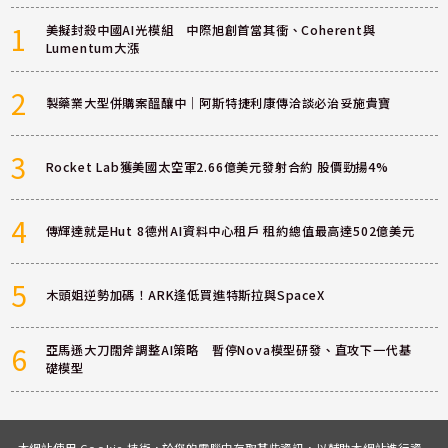
1
美擬封殺中國AI光模組 中際旭創首當其衝、Coherent與
Lumentum大漲
2
製藥業大型併購案醞釀中｜阿斯特捷利康傳洽談必治妥施貴寶
3
Rocket Lab獲美國太空軍2.66億美元發射合約 股價勁揚4%
4
傳輝達就是Hut 8德州AI資料中心租戶 租約總值最高達502億美元
5
木頭姐逆勢加碼！ARK逢低買進特斯拉與SpaceX
6
亞馬遜大刀闊斧調整AI策略 暫停Nova模型研發、直攻下一代基
礎模型
本網站使用 Cookie 技術，於您的電腦中存取某些資訊，以輔助本網站進行資