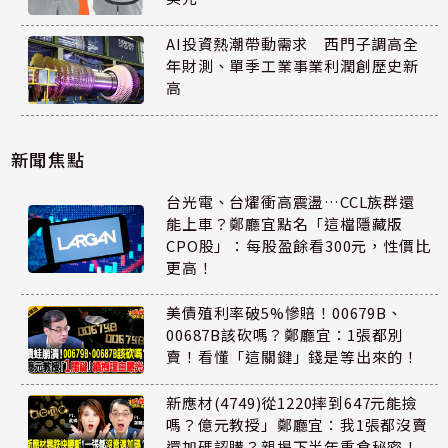
AI投資熱潮帶動需求 西門子調高全
年財測、單季工業事業利潤創歷史新
高
新聞焦點
台光電、台燿衝高震盪…CCL族群還
能上車？鄭廳宜點名「這檔隱藏版
CPO股」：每股盈餘看300元，性價比
更高！
美債殖利率破5%慘賠！00679B、
00687B該砍嗎？鄭廳宜：1張都別
賣！看懂「這關鍵」錢是等出來的！
新應材(4749)從1220摔到647元能撿
嗎？億元教授」鄭廳宜：我1張都沒賣
還加碼認購？親揭下半年重倉秘密！