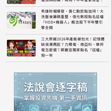
希捷財報爆發、黃仁勳欽點加持！大
洗盤後籌碼重整，億元教授點名這檔
「HDD+機器人」概念股下半年雙引
擎全開
三大原廠2026年產能被包光！記憶體
缺貨潮再起？力積電、南亞科、華邦
電怎麼選？鄭廳宜獨家點名「這檔」
抱一年