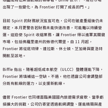
出現了一些變化，為 Frontier 打開了成長的門。」
目前 Spirit 的財務狀況岌岌可危，公司在破產重組後仍未
穩定，本月更警告若財務未能快速改善，可能難以持續營
運。這迫使 Spirit 收縮業務，讓 Frontier 得以進軍其關鍵
市場，包括佛羅里達州的勞德代爾堡。自 11 月起，
Frontier 將從底特律、達拉斯、休士頓、芝加哥與夏洛特
開航至該地。
Biffle 指出，隨著超低成本航空（ULCC）整體運能下降，
Frontier 將填補這一空缺。不過，他也透露公司會調整部
分既有航線的運力，以支援新航線。
儘管 Frontier 也同樣面臨美國國內旅遊需求疲軟、當季虧
損擴大的挑戰，公司仍寄望透過航網調整、運能精簡與產