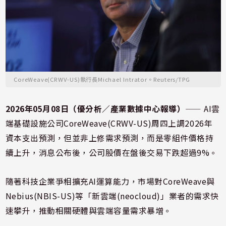
CoreWeave(CRWV-US)執行長Michael Intrator。Reuters/TPG
2026年05月08日（優分析／產業數據中心報導）
⸺ AI雲
端基礎設施公司CoreWeave(CRWV-US)周四上調2026年
資本支出預測，但並非上修需求預測，而是零組件價格持
續上升，消息公布後，公司股價在盤後交易下跌超過9%。
隨著科技企業爭相擴充AI運算能力，市場對CoreWeave與
Nebius(NBIS-US)等「新雲端(neocloud)」業者的需求快
速攀升，推動相關硬體與雲端容量需求暴增。