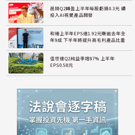
邑錡Q2轉盈上半年每股虧損0.3元 續
投入AI視覺產品開發
和椿上半年EPS達1.92元賺逾去年全
年9成 下半年將提升高毛利產品比重
佳世達Q2純益季增87% 上半年
EPS0.58元