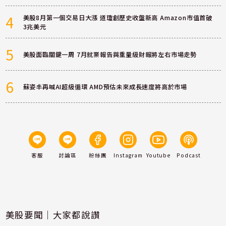
4
美股8月第一個交易日大漲 道瓊創歷史收盤新高 Amazon市值首破
3兆美元
5
美股面臨關鍵一周 7月就業報告與重量級財報將左右市場走勢
6
蘇姿丰再喊AI超級循環 AMD預估未來成長速度將高於市場
客服
討論區
粉絲團
Instagram
Youtube
Podcast
美股要聞｜大家都說讚