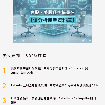
美股要聞｜大家都在看
1
美擬封殺中國AI光模組 中際旭創首當其衝、Coherent與
Lumentum大漲
2
Palantir上調全年營收預測 政府與企業AI需求推升股價飆逾20%
3
AI概念股領軍 美股開盤有望續揚 Palantir、Caterpillar財測
報喜