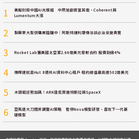
1
美擬封殺中國AI光模組 中際旭創首當其衝、Coherent與
Lumentum大漲
2
製藥業大型併購案醞釀中｜阿斯特捷利康傳洽談必治妥施貴寶
3
Rocket Lab獲美國太空軍2.66億美元發射合約 股價勁揚4%
4
傳輝達就是Hut 8德州AI資料中心租戶 租約總值最高達502億美元
5
木頭姐逆勢加碼！ARK逢低買進特斯拉與SpaceX
6
亞馬遜大刀闊斧調整AI策略 暫停Nova模型研發、直攻下一代基
礎模型