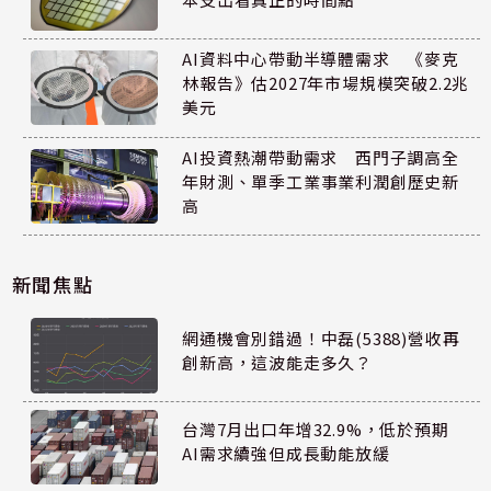
AI資料中心帶動半導體需求 《麥克
林報告》估2027年市場規模突破2.2兆
美元
AI投資熱潮帶動需求 西門子調高全
年財測、單季工業事業利潤創歷史新
高
新聞焦點
網通機會別錯過！中磊(5388)營收再
創新高，這波能走多久？
台灣7月出口年增32.9%，低於預期
AI需求續強但成長動能放緩